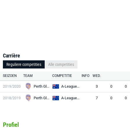
Carrière
Reguliere competities
Alle competities
SEIZOEN
TEAM
COMPETITIE
INFO
WED.
2019/2020
Perth Glory
A-League Youth
3
0
0
2018/2019
Perth Glory
A-League Youth
7
0
0
Profiel