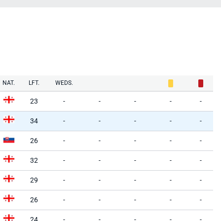
NAT.
LFT.
WEDS.
23
-
-
-
-
-
34
-
-
-
-
-
26
-
-
-
-
-
32
-
-
-
-
-
29
-
-
-
-
-
26
-
-
-
-
-
24
-
-
-
-
-