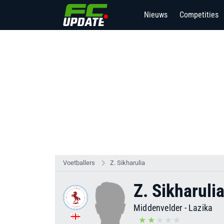
Nieuws
Competities
Voetballers
Z. Sikharulia
Z. Sikharuli
Middenvelder
-
Lazika