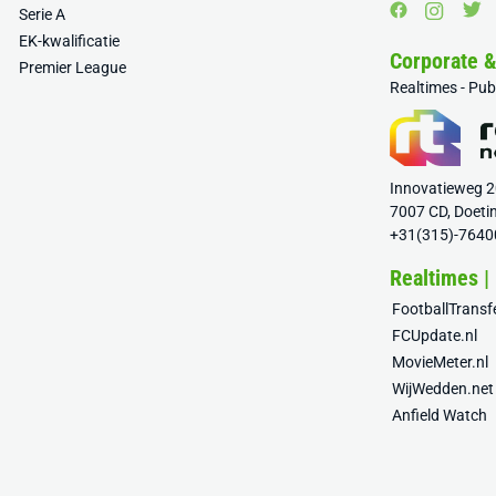
Serie A
EK-kwalificatie
Corporate 
Premier League
Realtimes - Pu
Innovatieweg 
7007 CD, Doeti
+31(315)-7640
Realtimes |
FootballTrans
FCUpdate.nl
MovieMeter.nl
WijWedden.net
Anfield Watch