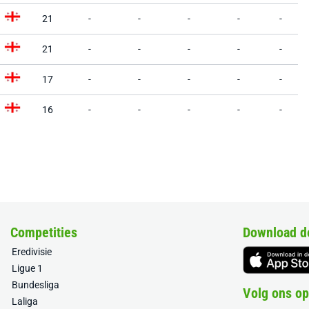
21
-
-
-
-
-
21
-
-
-
-
-
17
-
-
-
-
-
16
-
-
-
-
-
Competities
Download d
Eredivisie
Ligue 1
Bundesliga
Volg ons op
Laliga