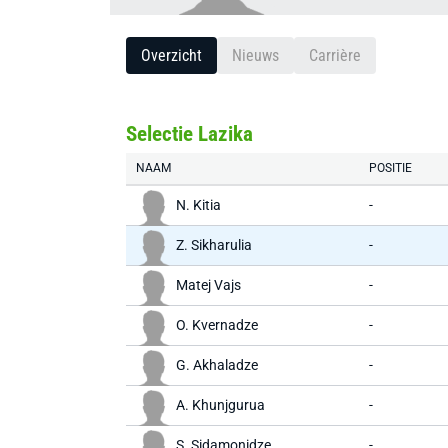
Overzicht
Nieuws
Carrière
Selectie Lazika
NAAM
POSITIE
N. Kitia
-
Z. Sikharulia
-
Matej Vajs
-
O. Kvernadze
-
G. Akhaladze
-
A. Khunjgurua
-
S. Sidamonidze
-