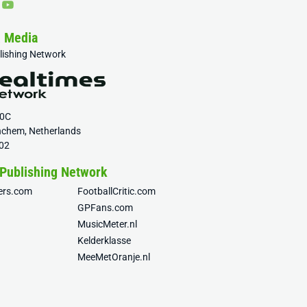
& Media
blishing Network
20C
nchem, Netherlands
02
 Publishing Network
fers.com
FootballCritic.com
GPFans.com
MusicMeter.nl
Kelderklasse
MeeMetOranje.nl