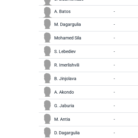
A. Batos
-
M. Dagargulia
-
Mohamed Sila
-
S. Lebediev
-
R. Imerlishvili
-
B. Jinjolava
-
A. Akondo
-
G. Jaburia
-
M. Antia
-
D. Dagargulia
-