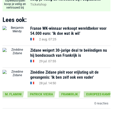
Ticketshop
Lees ook:
Franse WK-winnaar verkoopt wereldbeker voor
54.000 euro: ‘Ik doe wat ik wil’
2 aug. 07:25
Zidane weigert 30-jarige deal te beëindigen nu
hij bondscoach van Frankrijk is
29 jul. 07:55
Zinédine Zidane pleit voor vrijlating uit de
gevangenis: 'Ik ben zelf ook een vader'
28 jul. 14:50
M. FLAMINI
PATRICK VIEIRA
FRANKRIJK
EUROPEES KAMPI
0 reacties