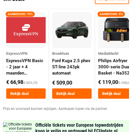
AANBIEDING -79%
AANBIEDING -8%
ExpressVPN
Broekhuis
MediaMarkt
ExpressVPN Basic
Ford Kuga 2.5 phev
Philips Airfryer
- 2 jaar + 4
ST-line 243pk
3000-serie Dual
maanden
automaat
Basket - Na352
abonnement
Dubbele Mand 9 
€ 66,98
€ 119,00
€ 509,00
€ 321,72
€ 130,0
Tot 6 Personen
Heteluchtfriteus
Bekijk deal
Bekijk deal
Bekijk deal
Zwart
Prijs en voorraad kunnen wijzigen. Aankopen lopen via de partner.
Officiële tickets voor Europese topwedstrijden
koop je veilig en vertrouwd bij FCUpdate.nl