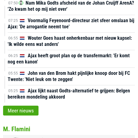
Nam Mika Godts afscheid van de Johan Cruijff ArenA?
07:50
'Zo kwam het op mij niet over'
Voormalig Feyenoord-directeur ziet sfeer omslaan bij
07:25
Ajax: 'De arrogantie neemt toe'
Wouter Goes haast onherkenbaar met nieuw kapsel:
06:55
'Ik wilde eens wat anders'
Ajax heeft groot plan op de transfermarkt: 'Er komt
06:25
nog een kanon'
John van den Brom hakt pijnlijke knoop door bij FC
05:55
Twente: 'Niet leuk om te zeggen'
Ajax lijkt naast Godts-alternatief te grijpen: Belgen
05:25
bereiken mondeling akkoord
Meer nieuws
M. Flamini