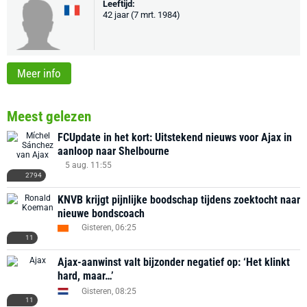
Leeftijd:
42 jaar (7 mrt. 1984)
Meer info
Meest gelezen
FCUpdate in het kort: Uitstekend nieuws voor Ajax in
aanloop naar Shelbourne
5 aug. 11:55
2794
KNVB krijgt pijnlijke boodschap tijdens zoektocht naar
nieuwe bondscoach
Gisteren, 06:25
11
Ajax-aanwinst valt bijzonder negatief op: ‘Het klinkt
hard, maar…’
Gisteren, 08:25
11