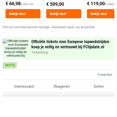
abonnement
Dubbele Mand 9 
€ 66,98
€ 119,00
€ 509,00
€ 321,72
€ 130,0
Tot 6 Personen
Heteluchtfriteus
Bekijk deal
Bekijk deal
Bekijk deal
Zwart
Prijs en voorraad kunnen wijzigen. Aankopen lopen via de partner.
Officiële tickets voor Europese topwedstrijden
koop je veilig en vertrouwd bij FCUpdate.nl
Ticketshop
NOTTS
0 reacties
Interessant
Reageren
Delen