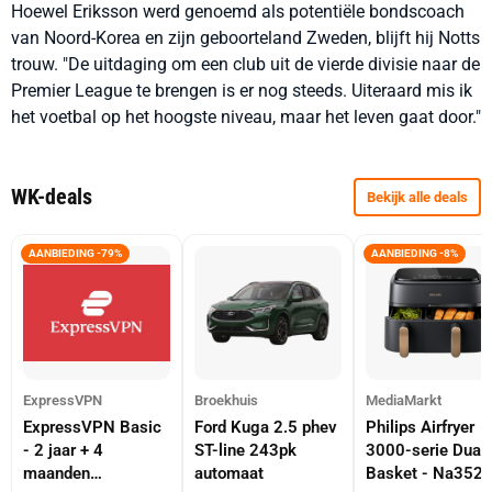
Hoewel Eriksson werd genoemd als potentiële bondscoach
van Noord-Korea en zijn geboorteland Zweden, blijft hij Notts
trouw. "De uitdaging om een club uit de vierde divisie naar de
Premier League te brengen is er nog steeds. Uiteraard mis ik
het voetbal op het hoogste niveau, maar het leven gaat door."
WK-deals
Bekijk alle deals
AANBIEDING -79%
AANBIEDING -8%
ExpressVPN
Broekhuis
MediaMarkt
ExpressVPN Basic
Ford Kuga 2.5 phev
Philips Airfryer
- 2 jaar + 4
ST-line 243pk
3000-serie Dual
maanden
automaat
Basket - Na352