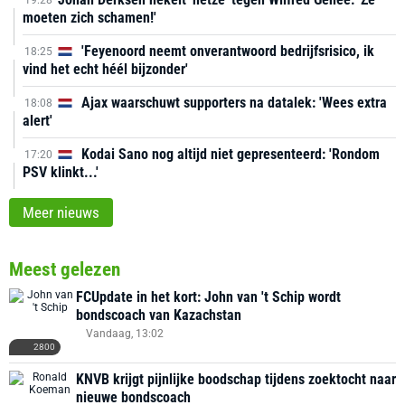
19:28
moeten zich schamen!'
'Feyenoord neemt onverantwoord bedrijfsrisico, ik
18:25
vind het echt héél bijzonder'
Ajax waarschuwt supporters na datalek: 'Wees extra
18:08
alert'
Kodai Sano nog altijd niet gepresenteerd: 'Rondom
17:20
PSV klinkt...'
Meer nieuws
Meest gelezen
FCUpdate in het kort: John van 't Schip wordt
bondscoach van Kazachstan
Vandaag, 13:02
2800
KNVB krijgt pijnlijke boodschap tijdens zoektocht naar
nieuwe bondscoach