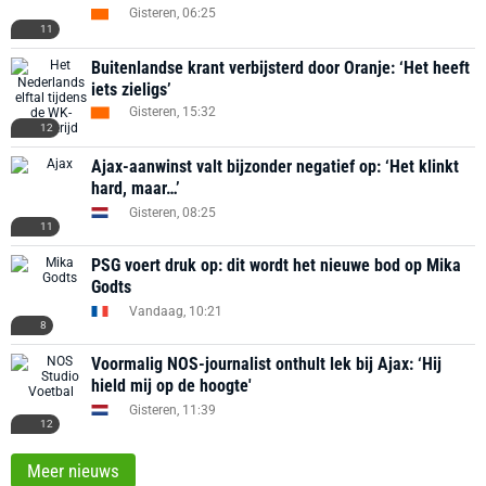
Gisteren, 06:25
11
Buitenlandse krant verbijsterd door Oranje: ‘Het heeft
iets zieligs’
Gisteren, 15:32
12
Ajax-aanwinst valt bijzonder negatief op: ‘Het klinkt
hard, maar…’
Gisteren, 08:25
11
PSG voert druk op: dit wordt het nieuwe bod op Mika
Godts
Vandaag, 10:21
8
Voormalig NOS-journalist onthult lek bij Ajax: ‘Hij
hield mij op de hoogte'
Gisteren, 11:39
12
Meer nieuws