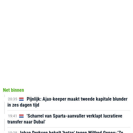
Net binnen
Pijnlijk: Ajax-keeper maakt tweede kapitale blunder
20:35
in zes dagen tijd
'Scharrel van Sparta-aanvaller verklapt lucratieve
19:41
transfer naar Dubai'
Johan Derksen hekelt 'hetze' tegen Wilfred Genee: 'Ze