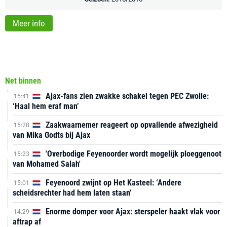
Meer info
Net binnen
Ajax-fans zien zwakke schakel tegen PEC Zwolle:
15:41
‘Haal hem eraf man’
Zaakwaarnemer reageert op opvallende afwezigheid
15:28
van Mika Godts bij Ajax
'Overbodige Feyenoorder wordt mogelijk ploeggenoot
15:23
van Mohamed Salah'
Feyenoord zwijnt op Het Kasteel: ‘Andere
15:01
scheidsrechter had hem laten staan’
Enorme domper voor Ajax: sterspeler haakt vlak voor
14:29
aftrap af