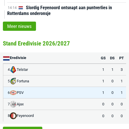
Slordig Feyenoord ontsnapt aan puntverlies in
14:14
Rotterdams onderonsje
Meer nieuws
Stand Eredivisie 2026/2027
Eredivisie
GS
DS
PT
Telstar
1
1
3
4
Fortuna
1
0
1
5
PSV
1
0
1
6
Ajax
0
0
0
7
Feyenoord
0
0
0
8