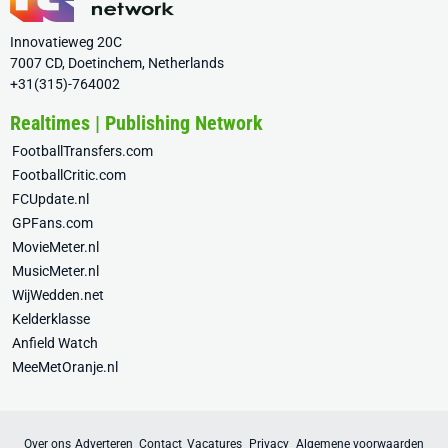
Innovatieweg 20C
7007 CD, Doetinchem, Netherlands
+31(315)-764002
Realtimes | Publishing Network
FootballTransfers.com
FootballCritic.com
FCUpdate.nl
GPFans.com
MovieMeter.nl
MusicMeter.nl
WijWedden.net
Kelderklasse
Anfield Watch
MeeMetOranje.nl
Over ons
Adverteren
Contact
Vacatures
Privacy
Algemene voorwaarden