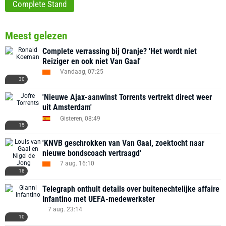
Complete Stand
Meest gelezen
Complete verrassing bij Oranje? 'Het wordt niet
Reiziger en ook niet Van Gaal'
Vandaag, 07:25
30
'Nieuwe Ajax-aanwinst Torrents vertrekt direct weer
uit Amsterdam'
Gisteren, 08:49
15
'KNVB geschrokken van Van Gaal, zoektocht naar
nieuwe bondscoach vertraagd'
7 aug. 16:10
18
Telegraph onthult details over buitenechtelijke affaire
Infantino met UEFA-medewerkster
7 aug. 23:14
10