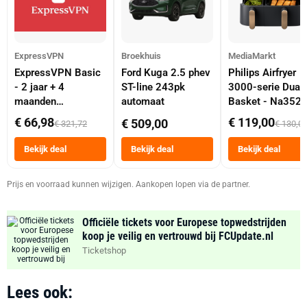
ExpressVPN
Broekhuis
MediaMarkt
ExpressVPN Basic
Ford Kuga 2.5 phev
Philips Airfryer
- 2 jaar + 4
ST-line 243pk
3000-serie Dual
maanden
automaat
Basket - Na352
abonnement
Dubbele Mand 9 
€ 66,98
€ 119,00
€ 509,00
€ 321,72
€ 130,0
Tot 6 Personen
Heteluchtfriteus
Bekijk deal
Bekijk deal
Bekijk deal
Zwart
Prijs en voorraad kunnen wijzigen. Aankopen lopen via de partner.
Officiële tickets voor Europese topwedstrijden
koop je veilig en vertrouwd bij FCUpdate.nl
Ticketshop
Lees ook: