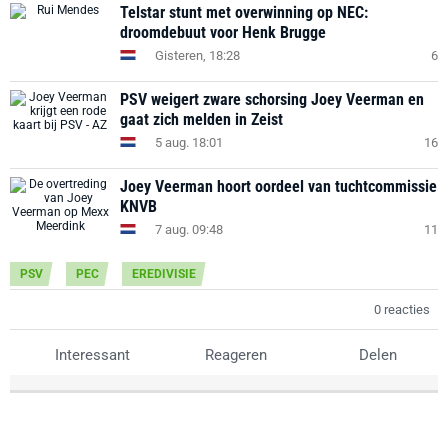
Telstar stunt met overwinning op NEC:
droomdebuut voor Henk Brugge
Gisteren, 18:28
6
PSV weigert zware schorsing Joey Veerman en
gaat zich melden in Zeist
5 aug. 18:01
16
Joey Veerman hoort oordeel van tuchtcommissie
KNVB
7 aug. 09:48
11
PSV
PEC
EREDIVISIE
0 reacties
Interessant
Reageren
Delen