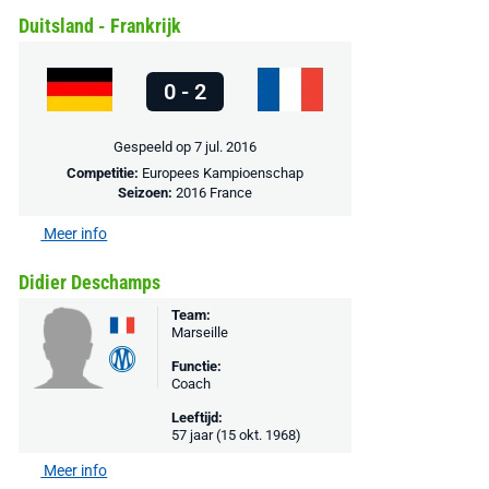
Duitsland - Frankrijk
MediaMarkt
Adidas
MediaMarkt
EA Sports FC 26 -
F50 Messi Elite Firm
Sonos Arc Ul
PlayStation 5
Ground Boots Kids
Soundbar Zw
0 - 2
€ 78,00
€ 888,00
€ 29,99
€ 130,00
€ 
Gespeeld op 7 jul. 2016
Competitie:
Europees Kampioenschap
Bekijk deal
Bekijk deal
Bekijk deal
Seizoen:
2016 France
Meer info
Didier Deschamps
Team:
Marseille
Functie:
Coach
Leeftijd:
57 jaar (15 okt. 1968)
Meer info