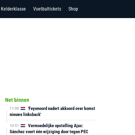
Kelderklasse
Voetbaltickets
Shop
Net binnen
'Feyenoord nadert akkoord over komst
11:00
nieuwe linksback'
Vermoedelijke opstelling Ajax:
10:51
Sánchez voert één wijziging door tegen PEC