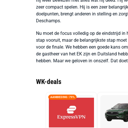
hij weer bewezen met alles wat hij deed. Hij w
zeer compact spelen. Hij is een zeer belangrij
doelpunten, brengt anderen in stelling en zor
Deschamps.
Nu moet de focus volledig op de eindstrijd in 
stap vooruit, maar de belangrijkste stap mo
voor de finale. We hebben een goede kans om t
de gastheer van het EK zijn en Duitsland hebb
hebben. Maar we geloven in onszelf. Dat doet
WK-deals
AANBIEDING -79%