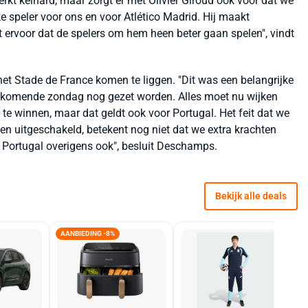
erkt keihard, maar zorgt er met Olivier Giroud ook voor dat we
ke speler voor ons en voor Atlético Madrid. Hij maakt
gt ervoor dat de spelers om hem heen beter gaan spelen", vindt
het Stade de France komen te liggen. "Dit was een belangrijke
et komende zondag nog gezet worden. Alles moet nu wijken
e winnen, maar dat geldt ook voor Portugal. Het feit dat we
en uitgeschakeld, betekent nog niet dat we extra krachten
 Portugal overigens ook", besluit Deschamps.
Bekijk alle deals
AANBIEDING -8%