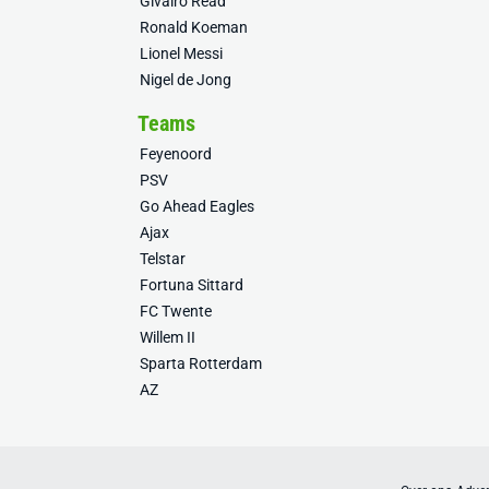
Givairo Read
Ronald Koeman
Lionel Messi
Nigel de Jong
Teams
Feyenoord
PSV
Go Ahead Eagles
Ajax
Telstar
Fortuna Sittard
FC Twente
Willem II
Sparta Rotterdam
AZ