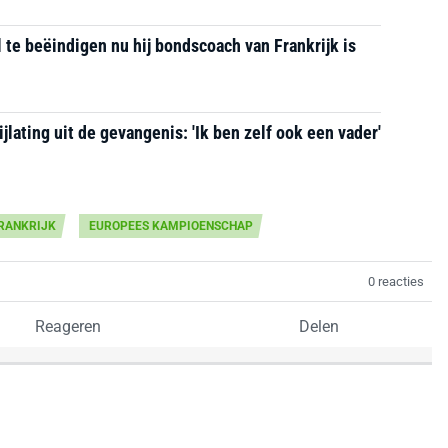
 te beëindigen nu hij bondscoach van Frankrijk is
jlating uit de gevangenis: 'Ik ben zelf ook een vader'
RANKRIJK
EUROPEES KAMPIOENSCHAP
0 reacties
Reageren
Delen