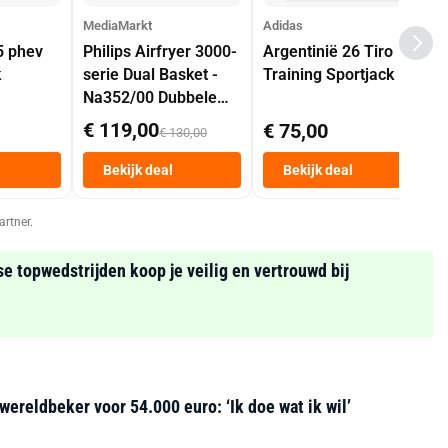
MediaMarkt
Adidas
5 phev
Philips Airfryer 3000-
Argentinië 26 Tiro
k
serie Dual Basket -
Training Sportjack
Na352/00 Dubbele
Mand 9 L Tot 6
€ 119,00
€ 75,00
€ 130,00
Personen
Heteluchtfriteuse
Bekijk deal
Bekijk deal
Zwart
artner.
se topwedstrijden koop je veilig en vertrouwd bij
ereldbeker voor 54.000 euro: ‘Ik doe wat ik wil’