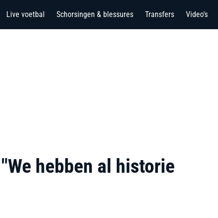
Live voetbal
Schorsingen & blessures
Transfers
Video's
 "We hebben al historie