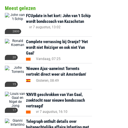
Meest gelezen
FCUpdate in het kort: John van 't Schip
wordt bondscoach van Kazachstan
vr 7 augustus, 13:02
2800
Complete verrassing bij Oranje? 'Het
wordt niet Reiziger en ook niet Van
Gaal'
20
Vandaag, 07:25
'Nieuwe Ajax-aanwinst Torrents
vertrekt direct weer uit Amsterdam'
Gisteren, 08:49
15
'KNVB geschrokken van Van Gaal,
zoektocht naar nieuwe bondscoach
vertraagd'
17
vr 7 augustus, 16:10
Telegraph onthult details over
buitenechtelijke affaire Infantino met