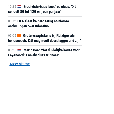
Eredivisie-baas 'boos' op clubs: 'Dit
10:25
scheelt 80 tot 120 miljoen per jaar'
FIFA slaat keihard terug na nieuwe
09:32
onthullingen over Infantino
Grote vraagtekens bij Reiziger als
09:05
bondscoach: 'Dát mag nooit doorslaggevend zijn'
Mario Been ziet duidelijke keuze voor
08:25
Feyenoord: ‘Een absolute winnaar’
Meer nieuws