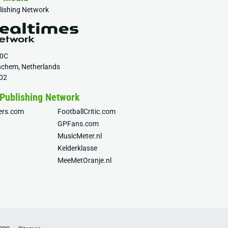
blishing Network
20C
nchem, Netherlands
02
 Publishing Network
fers.com
FootballCritic.com
GPFans.com
MusicMeter.nl
Kelderklasse
MeeMetOranje.nl