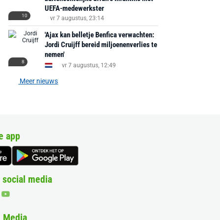
UEFA-medewerkster
10
vr 7 augustus, 23:14
'Ajax kan belletje Benfica verwachten:
Jordi Cruijff bereid miljoenenverlies te
nemen'
8
vr 7 augustus, 12:49
Meer nieuws
e app
 social media
& Media