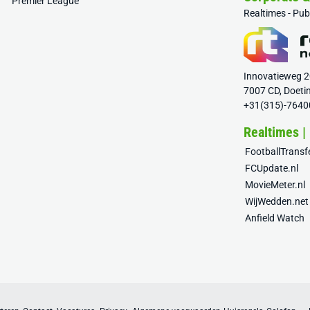
Premier League
Realtimes - Pu
Innovatieweg 
7007 CD, Doeti
+31(315)-7640
Realtimes |
FootballTrans
FCUpdate.nl
MovieMeter.nl
WijWedden.net
Anfield Watch