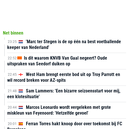
Net binnen
'Marc ter Stegen is de op één na best voetballende
23:25
keeper van Nederland'
Is dit waarom KNVB Van Gaal negeert? Oude
22:52
uitspraken van Seedorf duiken op
West Ham brengt eerste bod uit op Troy Parrott en
22:45
wil record breken voor AZ-spits
Sam Lammers: 'Een bizarre seizoensstart voor mij,
21:48
een klotesituatie'
Marcos Leonardo wordt vergeleken met grote
20:44
miskleun van Feyenoord: 'Hetzelfde gevoel'
Ferran Torres hakt knoop door over toekomst bij FC
20:01