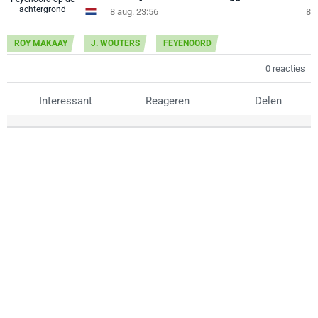
8 aug. 23:56
8
ROY MAKAAY
J. WOUTERS
FEYENOORD
0 reacties
Interessant
Reageren
Delen