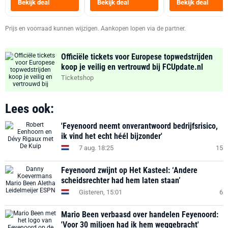
Bekijk deal
Bekijk deal
Bekijk deal
Zwart
Prijs en voorraad kunnen wijzigen. Aankopen lopen via de partner.
Officiële tickets voor Europese topwedstrijden
koop je veilig en vertrouwd bij FCUpdate.nl
Ticketshop
Lees ook:
'Feyenoord neemt onverantwoord bedrijfsrisico,
ik vind het echt héél bijzonder'
7 aug. 18:25
15
Feyenoord zwijnt op Het Kasteel: ‘Andere
scheidsrechter had hem laten staan’
Gisteren, 15:01
6
Mario Been verbaasd over handelen Feyenoord:
'Voor 30 miljoen had ik hem weggebracht'