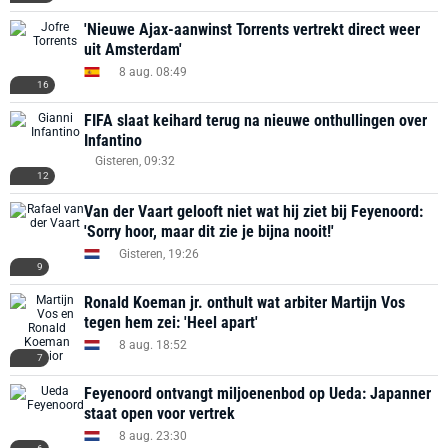
'Nieuwe Ajax-aanwinst Torrents vertrekt direct weer
uit Amsterdam'
8 aug. 08:49
16
FIFA slaat keihard terug na nieuwe onthullingen over
Infantino
Gisteren, 09:32
12
Van der Vaart gelooft niet wat hij ziet bij Feyenoord:
'Sorry hoor, maar dit zie je bijna nooit!'
Gisteren, 19:26
9
Ronald Koeman jr. onthult wat arbiter Martijn Vos
tegen hem zei: 'Heel apart'
8 aug. 18:52
7
Feyenoord ontvangt miljoenenbod op Ueda: Japanner
staat open voor vertrek
8 aug. 23:30