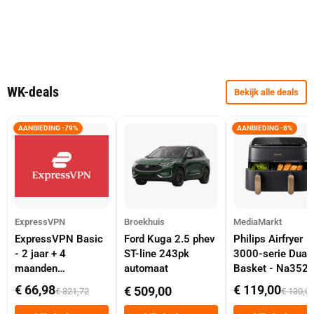
WK-deals
Bekijk alle deals
AANBIEDING -79%
AANBIEDING -8%
ExpressVPN
Broekhuis
MediaMarkt
ExpressVPN Basic
Ford Kuga 2.5 phev
Philips Airfryer
- 2 jaar + 4
ST-line 243pk
3000-serie Dual
maanden
automaat
Basket - Na352
abonnement
Dubbele Mand 9 
€ 66,98
€ 119,00
€ 509,00
€ 321,72
€ 130,0
Tot 6 Personen
Heteluchtfriteus