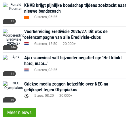
KNVB krijgt pijnlijke boodschap tijdens zoektocht naar
nieuwe bondscoach
Gisteren, 06:25
11
Voorbereiding Eredivisie 2026/27: Dit was de
oefencampagne van alle Eredivisie-clubs
Gisteren, 15:50
20.000+
146
Ajax-aanwinst valt bijzonder negatief op: ‘Het klinkt
hard, maar…’
Gisteren, 08:25
11
Griekse media zeggen hetzelfde over NEC na
gelijkspel tegen Olympiakos
5 aug. 08:20
20.000+
10
Meer nieuws