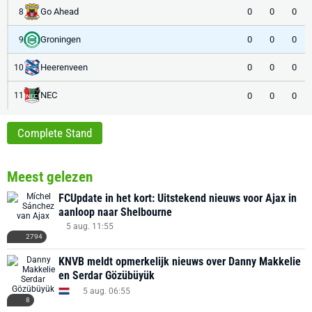
Go Ahead
0
0
0
8
Groningen
0
0
0
9
Heerenveen
0
0
0
10
NEC
0
0
0
11
Complete Stand
Meest gelezen
FCUpdate in het kort: Uitstekend nieuws voor Ajax in
aanloop naar Shelbourne
5 aug. 11:55
2794
KNVB meldt opmerkelijk nieuws over Danny Makkelie
en Serdar Gözübüyük
5 aug. 06:55
8