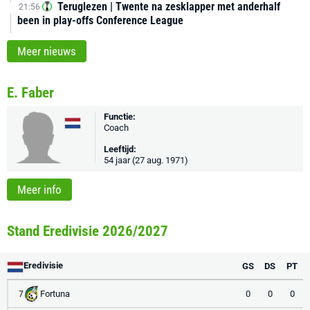
Teruglezen | Twente na zesklapper met anderhalf
21:56
been in play-offs Conference League
Meer nieuws
E. Faber
Functie:
Coach
Leeftijd:
54 jaar (27 aug. 1971)
Meer info
Stand Eredivisie 2026/2027
Eredivisie
GS
DS
PT
Fortuna
0
0
0
7