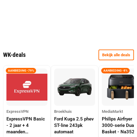
WK-deals
Bekijk alle deals
AANBIEDING -79%
AANBIEDING -8%
ExpressVPN
Broekhuis
MediaMarkt
ExpressVPN Basic
Ford Kuga 2.5 phev
Philips Airfryer
- 2 jaar + 4
ST-line 243pk
3000-serie Dual
maanden
automaat
Basket - Na352