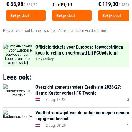
abonnement
Dubbele Mand 9 
€ 66,98
€ 119,00
€ 509,00
€ 321,72
€ 130,0
Tot 6 Personen
Heteluchtfriteus
Bekijk deal
Bekijk deal
Bekijk deal
Zwart
Prijs en voorraad kunnen wijzigen. Aankopen lopen via de partner.
Officiële tickets voor Europese topwedstrijden
koop je veilig en vertrouwd bij FCUpdate.nl
Ticketshop
Lees ook:
Overzicht zomertransfers Eredivisie 2026/27:
Harrie Kuster verlaat FC Twente
4 aug. 14:54
3
Voetbal verdwijnt van de radio: omroepen nemen
ingrijpend besluit
2 aug. 08:25
1