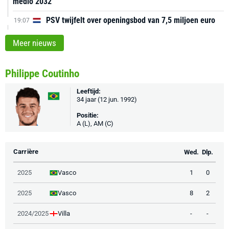
medio 2032
PSV twijfelt over openingsbod van 7,5 miljoen euro
19:07
Meer nieuws
Philippe Coutinho
Leeftijd:
34 jaar (12 jun. 1992)
Positie:
A (L), AM (C)
Carrière
Wed.
Dlp.
Vasco
2025
1
0
Vasco
2025
8
2
Villa
2024/2025
-
-