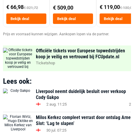
abonnement
Dubbele Mand 9 
€ 66,98
€ 119,00
€ 509,00
€ 321,72
€ 130,0
Tot 6 Personen
Heteluchtfriteus
Bekijk deal
Bekijk deal
Bekijk deal
Zwart
Prijs en voorraad kunnen wijzigen. Aankopen lopen via de partner.
Officiële tickets voor Europese topwedstrijden
koop je veilig en vertrouwd bij FCUpdate.nl
Ticketshop
Lees ook:
Liverpool neemt duidelijk besluit over verkoop
Cody Gakpo
2 aug. 11:25
2
Milos Kerkez compleet verrast door ontslag Arne
Slot: ‘Lag te slapen’
30 jul. 07:25