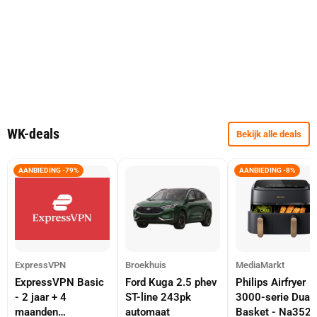
WK-deals
Bekijk alle deals
AANBIEDING -79%
AANBIEDING -8%
ExpressVPN
Broekhuis
MediaMarkt
ExpressVPN Basic
Ford Kuga 2.5 phev
Philips Airfryer
- 2 jaar + 4
ST-line 243pk
3000-serie Dual
maanden
automaat
Basket - Na352