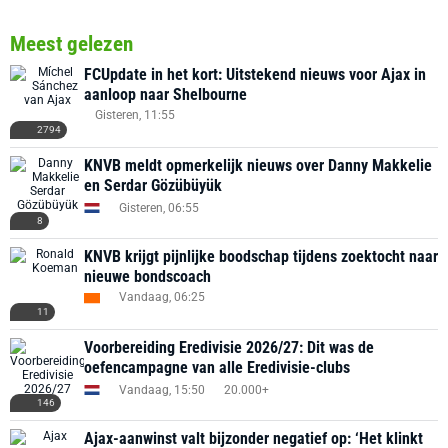
Meest gelezen
FCUpdate in het kort: Uitstekend nieuws voor Ajax in
aanloop naar Shelbourne
Gisteren, 11:55
2794
KNVB meldt opmerkelijk nieuws over Danny Makkelie
en Serdar Gözübüyük
Gisteren, 06:55
8
KNVB krijgt pijnlijke boodschap tijdens zoektocht naar
nieuwe bondscoach
Vandaag, 06:25
11
Voorbereiding Eredivisie 2026/27: Dit was de
oefencampagne van alle Eredivisie-clubs
Vandaag, 15:50
20.000+
146
Ajax-aanwinst valt bijzonder negatief op: ‘Het klinkt