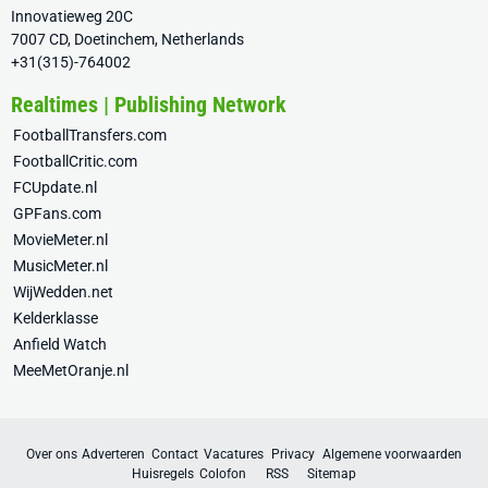
Innovatieweg 20C
7007 CD, Doetinchem, Netherlands
+31(315)-764002
Realtimes | Publishing Network
FootballTransfers.com
FootballCritic.com
FCUpdate.nl
GPFans.com
MovieMeter.nl
MusicMeter.nl
WijWedden.net
Kelderklasse
Anfield Watch
MeeMetOranje.nl
Over ons
Adverteren
Contact
Vacatures
Privacy
Algemene voorwaarden
Huisregels
Colofon
RSS
Sitemap