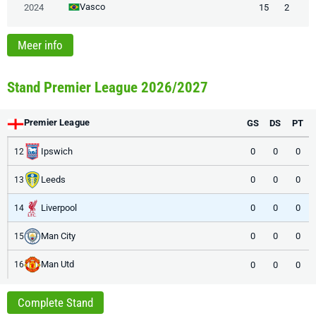
Vasco
2024
15
2
Meer info
Stand Premier League 2026/2027
Premier League
GS
DS
PT
Ipswich
0
0
0
12
Leeds
0
0
0
13
Liverpool
0
0
0
14
Man City
0
0
0
15
Man Utd
0
0
0
16
Complete Stand