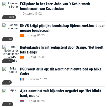
FCUpdate in het kort: John van 't Schip wordt
bondscoach van Kazachstan
Gisteren, 13:02
2800
KNVB krijgt pijnlijke boodschap tijdens zoektocht naar
nieuwe bondscoach
6 aug. 06:25
12
Buitenlandse krant verbijsterd door Oranje: ‘Het heeft
iets zieligs’
6 aug. 15:32
12
PSG voert druk op: dit wordt het nieuwe bod op Mika
Godts
Gisteren, 10:21
8
Ajax-aanwinst valt bijzonder negatief op: ‘Het klinkt
hard, maar…’
6 aug. 08:25
11