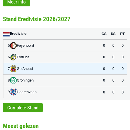
Meer info
Stand Eredivisie 2026/2027
Eredivisie
GS
DS
PT
Feyenoord
0
0
0
5
Fortuna
0
0
0
6
Go Ahead
0
0
0
7
Groningen
0
0
0
8
Heerenveen
0
0
0
9
Complete Stand
Meest gelezen