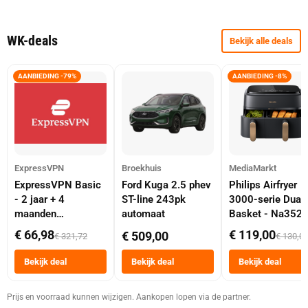
WK-deals
Bekijk alle deals
AANBIEDING -79%
AANBIEDING -8%
ExpressVPN
Broekhuis
MediaMarkt
ExpressVPN Basic
Ford Kuga 2.5 phev
Philips Airfryer
- 2 jaar + 4
ST-line 243pk
3000-serie Dual
maanden
automaat
Basket - Na352
abonnement
Dubbele Mand 9 
€ 66,98
€ 119,00
€ 509,00
€ 321,72
€ 130,0
Tot 6 Personen
Heteluchtfriteus
Bekijk deal
Bekijk deal
Bekijk deal
Zwart
Prijs en voorraad kunnen wijzigen. Aankopen lopen via de partner.