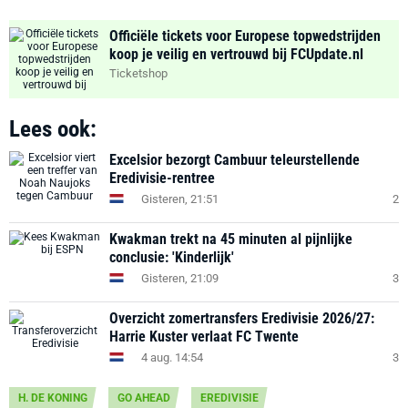
Officiële tickets voor Europese topwedstrijden
koop je veilig en vertrouwd bij FCUpdate.nl
Ticketshop
Lees ook:
Excelsior bezorgt Cambuur teleurstellende
Eredivisie-rentree
Gisteren, 21:51
2
Kwakman trekt na 45 minuten al pijnlijke
conclusie: 'Kinderlijk'
Gisteren, 21:09
3
Overzicht zomertransfers Eredivisie 2026/27:
Harrie Kuster verlaat FC Twente
4 aug. 14:54
3
H. DE KONING
GO AHEAD
EREDIVISIE