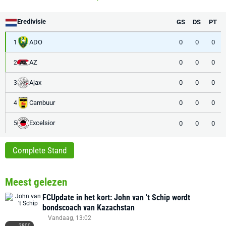
Eredivisie
GS
DS
PT
ADO
0
0
0
1
AZ
0
0
0
2
Ajax
0
0
0
3
Cambuur
0
0
0
4
Excelsior
0
0
0
5
Complete Stand
Meest gelezen
FCUpdate in het kort: John van 't Schip wordt
bondscoach van Kazachstan
Vandaag, 13:02
2800