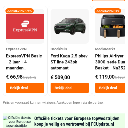
AANBIEDING -79%
AANBIEDING -8%
ExpressVPN
Broekhuis
MediaMarkt
ExpressVPN Basic
Ford Kuga 2.5 phev
Philips Airfryer
- 2 jaar + 4
ST-line 243pk
3000-serie Dual
maanden
automaat
Basket - Na352
abonnement
Dubbele Mand 9 
€ 66,98
€ 119,00
€ 509,00
€ 321,72
€ 130,0
Tot 6 Personen
Heteluchtfriteus
Bekijk deal
Bekijk deal
Bekijk deal
Zwart
Prijs en voorraad kunnen wijzigen. Aankopen lopen via de partner.
Officiële tickets voor Europese topwedstrijden
koop je veilig en vertrouwd bij FCUpdate.nl