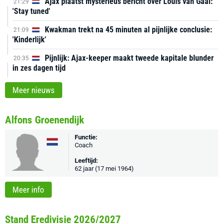
Ajax plaatst mysterieus bericht over Louis van Gaal:
21:29
'Stay tuned'
Kwakman trekt na 45 minuten al pijnlijke conclusie:
21:09
'Kinderlijk'
Pijnlijk: Ajax-keeper maakt tweede kapitale blunder
20:35
in zes dagen tijd
Meer nieuws
Alfons Groenendijk
Functie:
Coach
Leeftijd:
62 jaar (17 mei 1964)
Meer info
Stand Eredivisie 2026/2027