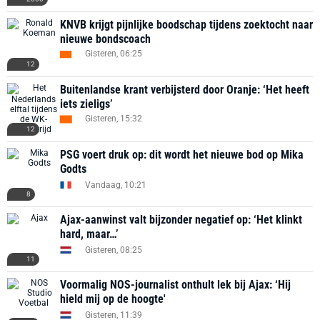
KNVB krijgt pijnlijke boodschap tijdens zoektocht naar
nieuwe bondscoach
Gisteren, 06:25
12
Buitenlandse krant verbijsterd door Oranje: ‘Het heeft
iets zieligs’
Gisteren, 15:32
12
PSG voert druk op: dit wordt het nieuwe bod op Mika
Godts
Vandaag, 10:21
8
Ajax-aanwinst valt bijzonder negatief op: ‘Het klinkt
hard, maar…’
Gisteren, 08:25
11
Voormalig NOS-journalist onthult lek bij Ajax: ‘Hij
hield mij op de hoogte'
Gisteren, 11:39