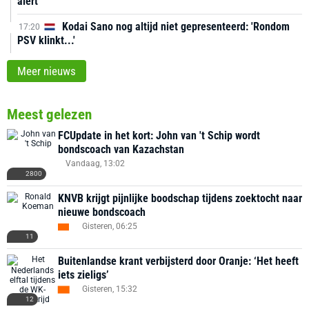
alert'
Kodai Sano nog altijd niet gepresenteerd: 'Rondom
17:20
PSV klinkt...'
Meer nieuws
Meest gelezen
FCUpdate in het kort: John van 't Schip wordt
bondscoach van Kazachstan
Vandaag, 13:02
2800
KNVB krijgt pijnlijke boodschap tijdens zoektocht naar
nieuwe bondscoach
Gisteren, 06:25
11
Buitenlandse krant verbijsterd door Oranje: ‘Het heeft
iets zieligs’
Gisteren, 15:32
12