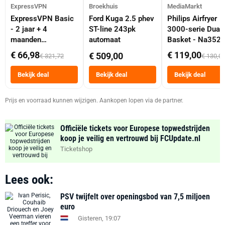
ExpressVPN
Broekhuis
MediaMarkt
ExpressVPN Basic
Ford Kuga 2.5 phev
Philips Airfryer
- 2 jaar + 4
ST-line 243pk
3000-serie Dual
maanden
automaat
Basket - Na352
abonnement
Dubbele Mand 9 
€ 66,98
€ 119,00
€ 509,00
€ 321,72
€ 130,0
Tot 6 Personen
Heteluchtfriteus
Bekijk deal
Bekijk deal
Bekijk deal
Zwart
Prijs en voorraad kunnen wijzigen. Aankopen lopen via de partner.
Officiële tickets voor Europese topwedstrijden
koop je veilig en vertrouwd bij FCUpdate.nl
Ticketshop
Lees ook:
PSV twijfelt over openingsbod van 7,5 miljoen
euro
Gisteren, 19:07