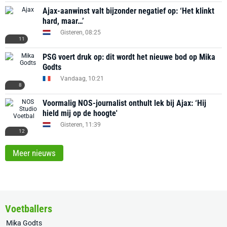
Ajax-aanwinst valt bijzonder negatief op: ‘Het klinkt
hard, maar…’
Gisteren, 08:25
11
PSG voert druk op: dit wordt het nieuwe bod op Mika
Godts
Vandaag, 10:21
8
Voormalig NOS-journalist onthult lek bij Ajax: ‘Hij
hield mij op de hoogte'
Gisteren, 11:39
12
Meer nieuws
Voetballers
Mika Godts