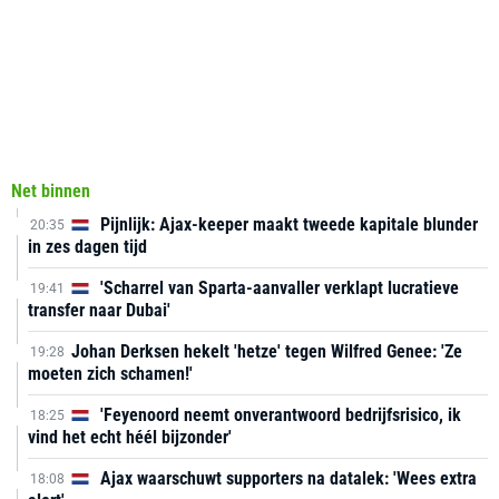
Net binnen
Pijnlijk: Ajax-keeper maakt tweede kapitale blunder
20:35
in zes dagen tijd
'Scharrel van Sparta-aanvaller verklapt lucratieve
19:41
transfer naar Dubai'
Johan Derksen hekelt 'hetze' tegen Wilfred Genee: 'Ze
19:28
moeten zich schamen!'
'Feyenoord neemt onverantwoord bedrijfsrisico, ik
18:25
vind het echt héél bijzonder'
Ajax waarschuwt supporters na datalek: 'Wees extra
18:08