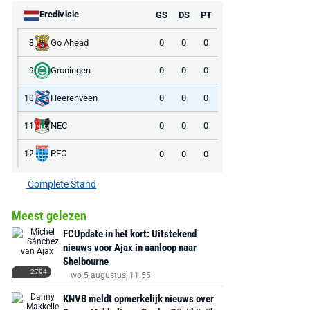
Eredivisie
GS
DS
PT
Go Ahead
0
0
0
8
Groningen
0
0
0
9
Heerenveen
0
0
0
10
NEC
0
0
0
11
PEC
0
0
0
12
Complete Stand
Meest gelezen
FCUpdate in het kort: Uitstekend
nieuws voor Ajax in aanloop naar
Shelbourne
2794
wo 5 augustus, 11:55
KNVB meldt opmerkelijk nieuws over