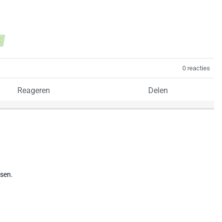
E
0 reacties
Reageren
Delen
tsen.