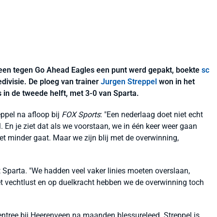
lleen tegen Go Ahead Eagles een punt werd gepakt, boekte
sc
divisie. De ploeg van trainer
Jurgen Streppel
won in het
s in de tweede helft, met 3-0 van Sparta.
eppel na afloop bij
FOX Sports
: "Een nederlaag doet niet echt
 En je ziet dat als we voorstaan, we in één keer weer gaan
et minder gaat. Maar we zijn blij met de overwinning,
Sparta. "We hadden veel vaker linies moeten overslaan,
et vechtlust en op duelkracht hebben we de overwinning toch
rentree bij Heerenveen na maanden blessureleed. Streppel is