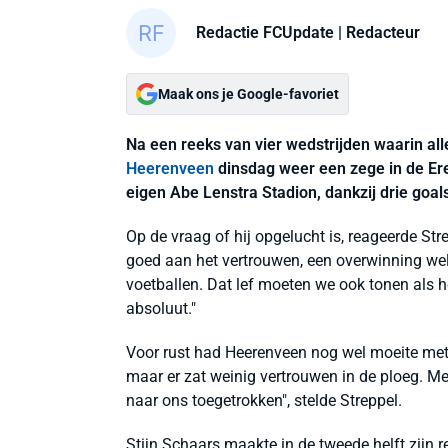
Redactie FCUpdate
| Redacteur
Maak ons je Google-favoriet
Na een reeks van vier wedstrijden waarin a
Heerenveen
dinsdag weer een zege in de Ere
eigen Abe Lenstra Stadion, dankzij drie goal
Op de vraag of hij opgelucht is, reageerde Str
goed aan het vertrouwen, een overwinning wel.
voetballen. Dat lef moeten we ook tonen als h
absoluut."
Voor rust had Heerenveen nog wel moeite met 
maar er zat weinig vertrouwen in de ploeg. M
naar ons toegetrokken", stelde Streppel.
Stijn Schaars maakte in de tweede helft zijn 