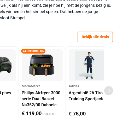
elijk als hij erin komt, zie je hoe hij met de jongens bezig is.
uels winnen en het simpel spelen. Dat hebben de jonge
esloot Streppel.
Bekijk alle deals
AANBIEDING -8%
MediaMarkt
Adidas
5 phev
Philips Airfryer 3000-
Argentinië 26 Tiro
k
serie Dual Basket -
Training Sportjack
Na352/00 Dubbele
Mand 9 L Tot 6
€ 119,00
€ 75,00
€ 130,00
Personen