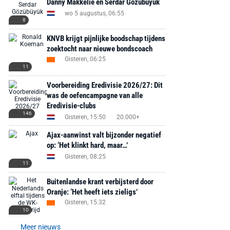
Danny Makkelie en Serdar Gözübüyük
wo 5 augustus, 06:55
8
KNVB krijgt pijnlijke boodschap tijdens
zoektocht naar nieuwe bondscoach
Gisteren, 06:25
11
Voorbereiding Eredivisie 2026/27: Dit
was de oefencampagne van alle
Eredivisie-clubs
146
Gisteren, 15:50
20.000+
Ajax-aanwinst valt bijzonder negatief
op: ‘Het klinkt hard, maar…’
Gisteren, 08:25
11
Buitenlandse krant verbijsterd door
Oranje: ‘Het heeft iets zieligs’
Gisteren, 15:32
10
Meer nieuws