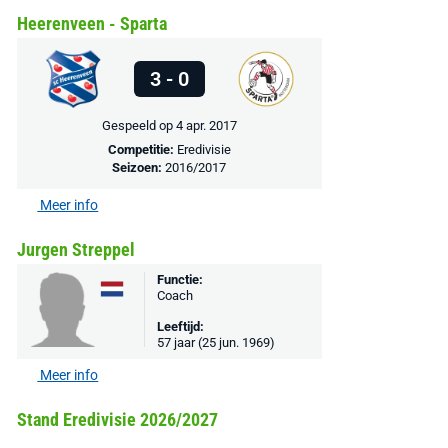
Heerenveen - Sparta
Bekijk deal
Bekijk deal
Bekijk deal
3 - 0
Gespeeld op 4 apr. 2017
Competitie:
Eredivisie
Seizoen:
2016/2017
Meer info
Jurgen Streppel
Functie:
Coach
Leeftijd:
57 jaar (25 jun. 1969)
Meer info
Stand Eredivisie 2026/2027