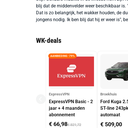
blij dat de middenvelder weer beschikbaar is. "G
Dat is zo belangrijk, het wakker houden, de d
jongens nodig. Ik ben blij dat hij er weer is", b
WK-deals
AANBIEDING -79%
ExpressVPN
Broekhuis
ExpressVPN Basic - 2
Ford Kuga 2.
jaar + 4 maanden
ST-line 243p
abonnement
automaat
€ 66,98
€ 509,00
€ 321,72