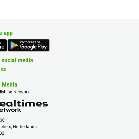
e app
 social media
& Media
blishing Network
20C
nchem, Netherlands
02