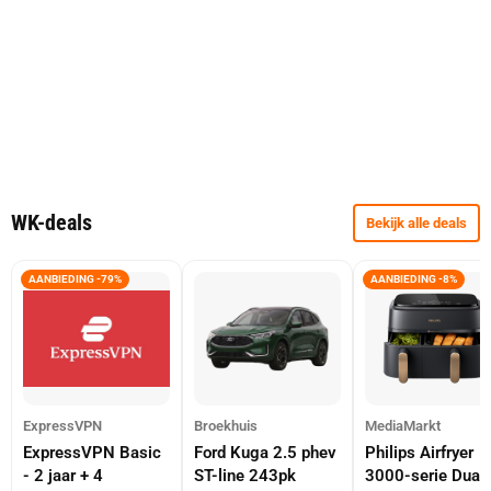
WK-deals
Bekijk alle deals
AANBIEDING -79%
AANBIEDING -8%
ExpressVPN
Broekhuis
MediaMarkt
ExpressVPN Basic
Ford Kuga 2.5 phev
Philips Airfryer
- 2 jaar + 4
ST-line 243pk
3000-serie Dual