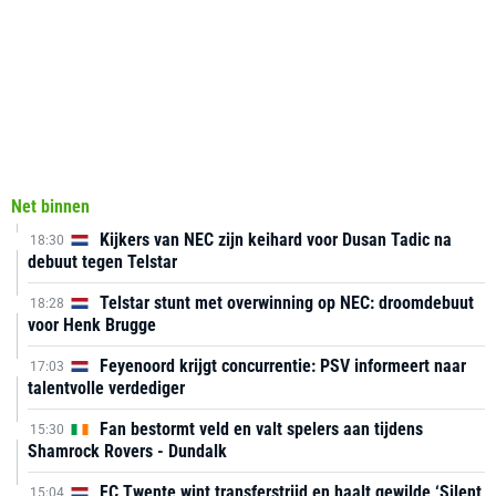
Net binnen
Kijkers van NEC zijn keihard voor Dusan Tadic na
18:30
debuut tegen Telstar
Telstar stunt met overwinning op NEC: droomdebuut
18:28
voor Henk Brugge
Feyenoord krijgt concurrentie: PSV informeert naar
17:03
talentvolle verdediger
Fan bestormt veld en valt spelers aan tijdens
15:30
Shamrock Rovers - Dundalk
FC Twente wint transferstrijd en haalt gewilde ‘Silent
15:04