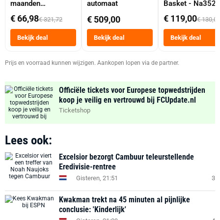
maanden
automaat
Basket - Na352
abonnement
Dubbele Mand 9 
€ 66,98
€ 119,00
€ 509,00
€ 321,72
€ 130,0
Tot 6 Personen
Heteluchtfriteus
Bekijk deal
Bekijk deal
Bekijk deal
Zwart
Prijs en voorraad kunnen wijzigen. Aankopen lopen via de partner.
Officiële tickets voor Europese topwedstrijden
koop je veilig en vertrouwd bij FCUpdate.nl
Ticketshop
Lees ook:
Excelsior bezorgt Cambuur teleurstellende
Eredivisie-rentree
Gisteren, 21:51
3
Kwakman trekt na 45 minuten al pijnlijke
conclusie: 'Kinderlijk'