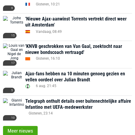
Gisteren, 10:21
9
'Nieuwe Ajax-aanwinst Torrents vertrekt direct weer
uit Amsterdam'
Vandaag, 08:49
15
'KNVB geschrokken van Van Gaal, zoektocht naar
nieuwe bondscoach vertraagd'
Gisteren, 16:10
17
Ajax-fans hebben na 10 minuten genoeg gezien en
vellen oordeel over Julian Brandt
6 aug. 21:45
5
Telegraph onthult details over buitenechtelijke affaire
Infantino met UEFA-medewerkster
Gisteren, 23:14
10
Meer nieuws