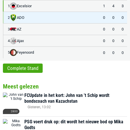
Excelsior
1
4
3
1
ADO
0
0
0
2
AZ
0
0
0
3
Ajax
0
0
0
4
Feyenoord
0
0
0
5
Complete Stand
Meest gelezen
FCUpdate in het kort: John van 't Schip wordt
bondscoach van Kazachstan
Gisteren, 13:02
2800
PSG voert druk op: dit wordt het nieuwe bod op Mika
Godts