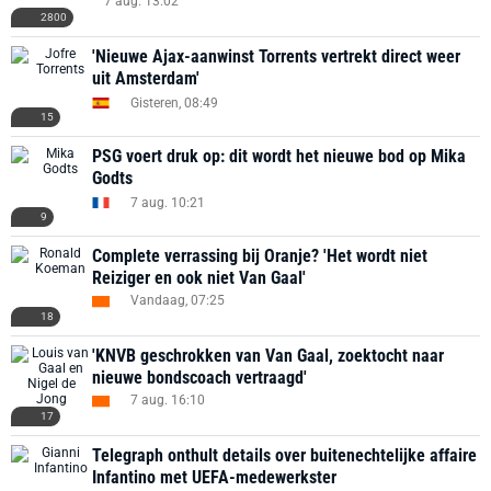
7 aug. 13:02
2800
'Nieuwe Ajax-aanwinst Torrents vertrekt direct weer
uit Amsterdam'
Gisteren, 08:49
15
PSG voert druk op: dit wordt het nieuwe bod op Mika
Godts
7 aug. 10:21
9
Complete verrassing bij Oranje? 'Het wordt niet
Reiziger en ook niet Van Gaal'
Vandaag, 07:25
18
'KNVB geschrokken van Van Gaal, zoektocht naar
nieuwe bondscoach vertraagd'
7 aug. 16:10
17
Telegraph onthult details over buitenechtelijke affaire
Infantino met UEFA-medewerkster