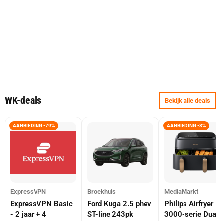
WK-deals
Bekijk alle deals
AANBIEDING -79%
AANBIEDING -8%
ExpressVPN
Broekhuis
MediaMarkt
ExpressVPN Basic
Ford Kuga 2.5 phev
Philips Airfryer
- 2 jaar + 4
ST-line 243pk
3000-serie Dual