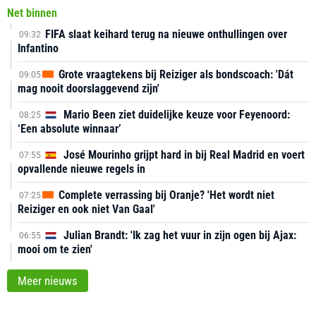
Net binnen
FIFA slaat keihard terug na nieuwe onthullingen over
09:32
Infantino
Grote vraagtekens bij Reiziger als bondscoach: 'Dát
09:05
mag nooit doorslaggevend zijn'
Mario Been ziet duidelijke keuze voor Feyenoord:
08:25
‘Een absolute winnaar’
José Mourinho grijpt hard in bij Real Madrid en voert
07:55
opvallende nieuwe regels in
Complete verrassing bij Oranje? 'Het wordt niet
07:25
Reiziger en ook niet Van Gaal'
Julian Brandt: 'Ik zag het vuur in zijn ogen bij Ajax:
06:55
mooi om te zien'
Meer nieuws