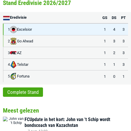
Stand Eredivisie 2026/2027
Eredivisie
GS
DS
PT
Excelsior
1
4
3
1
Go Ahead
1
3
3
2
AZ
1
2
3
3
Telstar
1
1
3
4
Fortuna
1
0
1
5
Complete Stand
Meest gelezen
FCUpdate in het kort: John van 't Schip wordt
bondscoach van Kazachstan