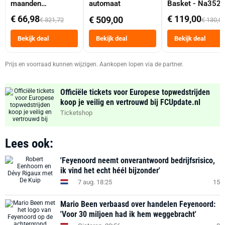
maanden
automaat
Basket - Na352
abonnement
Dubbele Mand 9 
€ 66,98
€ 119,00
€ 509,00
€ 321,72
€ 130,0
Tot 6 Personen
Heteluchtfriteus
Bekijk deal
Bekijk deal
Bekijk deal
Zwart
Prijs en voorraad kunnen wijzigen. Aankopen lopen via de partner.
Officiële tickets voor Europese topwedstrijden
koop je veilig en vertrouwd bij FCUpdate.nl
Ticketshop
Lees ook:
'Feyenoord neemt onverantwoord bedrijfsrisico,
ik vind het echt héél bijzonder'
7 aug. 18:25
15
Mario Been verbaasd over handelen Feyenoord:
'Voor 30 miljoen had ik hem weggebracht'