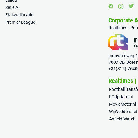
Laliga
Serie A
EK-kwalificatie
Corporate 
Premier League
Realtimes - Pu
Innovatieweg 
7007 CD, Doeti
+31(315)-7640
Realtimes |
FootballTrans
FCUpdate.nl
MovieMeter.nl
WijWedden.net
Anfield Watch