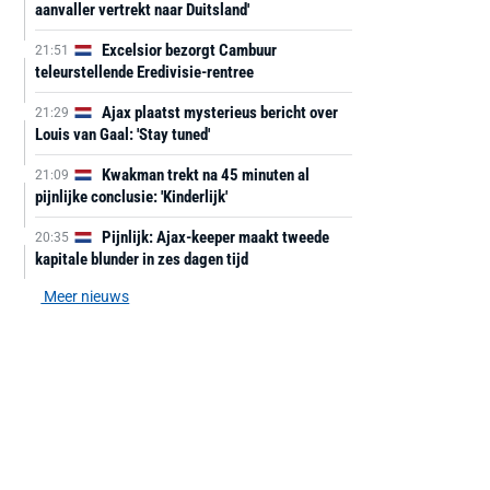
aanvaller vertrekt naar Duitsland'
Excelsior bezorgt Cambuur
21:51
teleurstellende Eredivisie-rentree
Ajax plaatst mysterieus bericht over
21:29
Louis van Gaal: 'Stay tuned'
Kwakman trekt na 45 minuten al
21:09
pijnlijke conclusie: 'Kinderlijk'
Pijnlijk: Ajax-keeper maakt tweede
20:35
kapitale blunder in zes dagen tijd
Meer nieuws