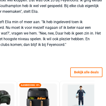
moet wel kloppen. Dat was ook zo bij Feyenoord. Ik ging eerder
Southampton heb ik wel veel gespeeld. Bij elke club eigenlijk
r meemaken", stelt Elia.
eeft Elia min of meer aan. "Ik heb ingeleverd toen ik
rd. Nu moet ik voor mezelf nagaan of ik beter naar een
 wat?', vragen we hem. "Nee, nee, Daar heb ik geen zin in. Het
et hoogste niveau spelen. Ik wil ook plezier hebben. En
 clubs komen; dan blijf ik bij Feyenoord."
Bekijk alle deals
AANBIEDING -8%