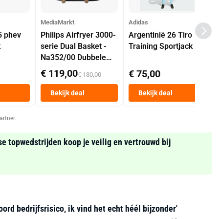
MediaMarkt
Adidas
5 phev
Philips Airfryer 3000-
Argentinië 26 Tiro
k
serie Dual Basket -
Training Sportjack
Na352/00 Dubbele
Mand 9 L Tot 6
€ 119,00
€ 75,00
€ 130,00
Personen
Heteluchtfriteuse
Bekijk deal
Bekijk deal
Zwart
artner.
se topwedstrijden koop je veilig en vertrouwd bij
d bedrijfsrisico, ik vind het echt héél bijzonder'