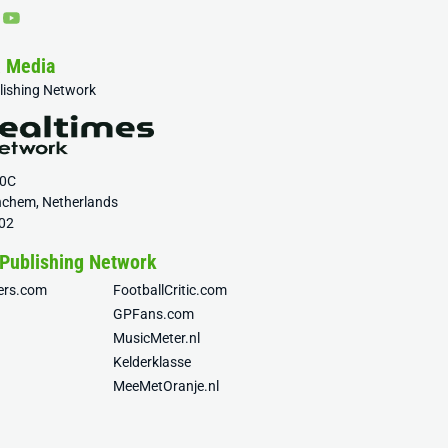
& Media
blishing Network
20C
nchem, Netherlands
02
 Publishing Network
fers.com
FootballCritic.com
GPFans.com
MusicMeter.nl
Kelderklasse
MeeMetOranje.nl