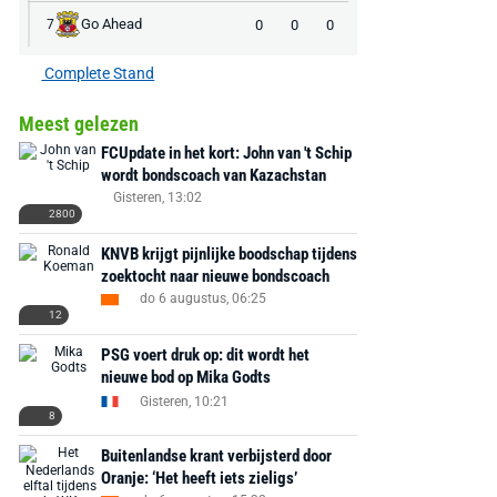
Go Ahead
0
0
0
7
Complete Stand
Meest gelezen
FCUpdate in het kort: John van 't Schip
wordt bondscoach van Kazachstan
Gisteren, 13:02
2800
KNVB krijgt pijnlijke boodschap tijdens
zoektocht naar nieuwe bondscoach
do 6 augustus, 06:25
12
PSG voert druk op: dit wordt het
nieuwe bod op Mika Godts
Gisteren, 10:21
8
Buitenlandse krant verbijsterd door
Oranje: ‘Het heeft iets zieligs’