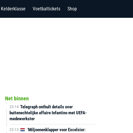
Kelderklasse
Voetbaltickets
Shop
Net binnen
Telegraph onthult details over
23:14
buitenechtelijke affaire Infantino met UEFA-
medewerkster
'Miljoenenklapper voor Excelsior:
22:13