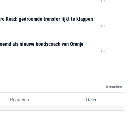
10
ro Read: gedroomde transfer lijkt te klappen
10
noemd als nieuwe bondscoach van Oranje
16
0 reacties
Reageren
Delen