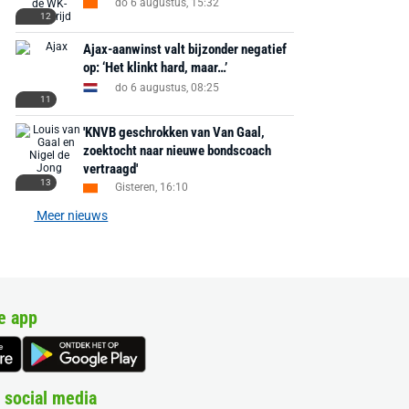
do 6 augustus, 15:32
12
Ajax-aanwinst valt bijzonder negatief
op: ‘Het klinkt hard, maar…’
do 6 augustus, 08:25
11
'KNVB geschrokken van Van Gaal,
zoektocht naar nieuwe bondscoach
vertraagd'
13
Gisteren, 16:10
Meer nieuws
e app
 social media