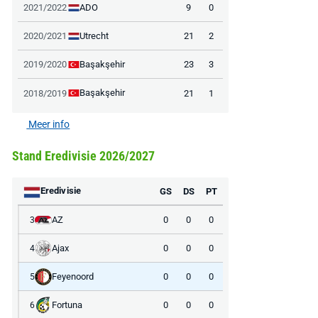
ADO
2021/2022
9
0
Utrecht
2020/2021
21
2
Başakşehir
2019/2020
23
3
Başakşehir
2018/2019
21
1
Meer info
Stand Eredivisie 2026/2027
Eredivisie
GS
DS
PT
AZ
0
0
0
3
Ajax
0
0
0
4
Feyenoord
0
0
0
5
Fortuna
0
0
0
6