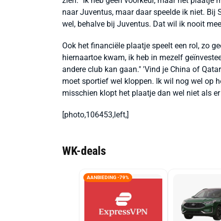
zien. "Ik heb geen voorkeur, maar het plaatje 
naar Juventus, maar daar speelde ik niet. Bij 
wel, behalve bij Juventus. Dat wil ik nooit mee
Ook het financiële plaatje speelt een rol, zo g
hiernaartoe kwam, ik heb in mezelf geïnvestee
andere club kan gaan." 'Vind je China of Qatar
moet sportief wel kloppen. Ik wil nog wel op h
misschien klopt het plaatje dan wel niet als er
[photo,106453,left,]
WK-deals
AANBIEDING -79%