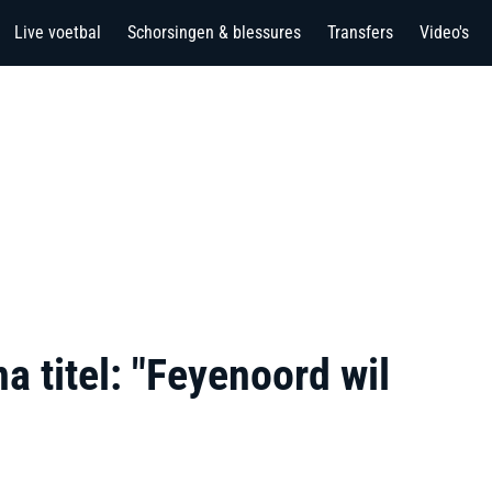
Live voetbal
Schorsingen & blessures
Transfers
Video's
na titel: "Feyenoord wil