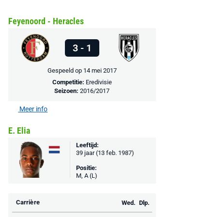
Feyenoord - Heracles
MediaMarkt
Adidas
MediaMarkt
EA Sports FC 26 -
F50 Messi Elite Firm
Sonos Arc Ul
PlayStation 5
Ground Boots Kids
Soundbar Zw
3 - 1
Gespeeld op 14 mei 2017
€ 78,00
€ 888,00
€ 29,99
€ 130,00
€ 
Competitie:
Eredivisie
Seizoen:
2016/2017
Bekijk deal
Bekijk deal
Bekijk deal
Meer info
E. Elia
Leeftijd:
39 jaar (13 feb. 1987)
Positie:
M, A (L)
Carrière
Wed.
Dlp.