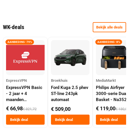
WK-deals
Bekijk alle deals
AANBIEDING -79%
AANBIEDING -8%
ExpressVPN
Broekhuis
MediaMarkt
ExpressVPN Basic
Ford Kuga 2.5 phev
Philips Airfryer
- 2 jaar + 4
ST-line 243pk
3000-serie Dual
maanden
automaat
Basket - Na352
abonnement
Dubbele Mand 9 
€ 66,98
€ 119,00
€ 509,00
€ 321,72
€ 130,0
Tot 6 Personen
Heteluchtfriteus
Bekijk deal
Bekijk deal
Bekijk deal
Zwart