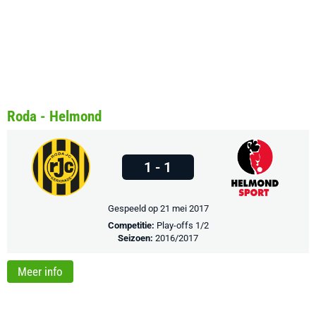
Roda - Helmond
1 - 1
Gespeeld op 21 mei 2017
Competitie:
Play-offs 1/2
Seizoen:
2016/2017
Meer info