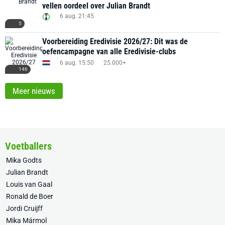
vellen oordeel over Julian Brandt
6 aug. 21:45
5
Voorbereiding Eredivisie 2026/27: Dit was de
oefencampagne van alle Eredivisie-clubs
6 aug. 15:50
25.000+
146
Meer nieuws
Voetballers
Mika Godts
Julian Brandt
Louis van Gaal
Ronald de Boer
Jordi Cruijff
Mika Mármol