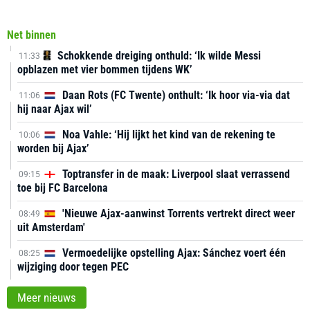
Net binnen
Schokkende dreiging onthuld: ‘Ik wilde Messi
11:33
opblazen met vier bommen tijdens WK’
Daan Rots (FC Twente) onthult: ‘Ik hoor via-via dat
11:06
hij naar Ajax wil’
Noa Vahle: ‘Hij lijkt het kind van de rekening te
10:06
worden bij Ajax’
Toptransfer in de maak: Liverpool slaat verrassend
09:15
toe bij FC Barcelona
'Nieuwe Ajax-aanwinst Torrents vertrekt direct weer
08:49
uit Amsterdam'
Vermoedelijke opstelling Ajax: Sánchez voert één
08:25
wijziging door tegen PEC
Meer nieuws