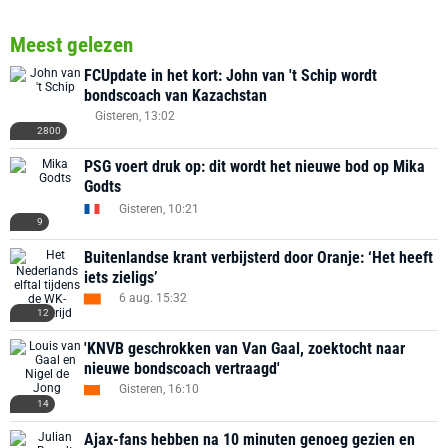
Meest gelezen
FCUpdate in het kort: John van 't Schip wordt
bondscoach van Kazachstan
Gisteren, 13:02
2800
PSG voert druk op: dit wordt het nieuwe bod op Mika
Godts
Gisteren, 10:21
9
Buitenlandse krant verbijsterd door Oranje: ‘Het heeft
iets zieligs’
6 aug. 15:32
12
'KNVB geschrokken van Van Gaal, zoektocht naar
nieuwe bondscoach vertraagd'
Gisteren, 16:10
14
Ajax-fans hebben na 10 minuten genoeg gezien en