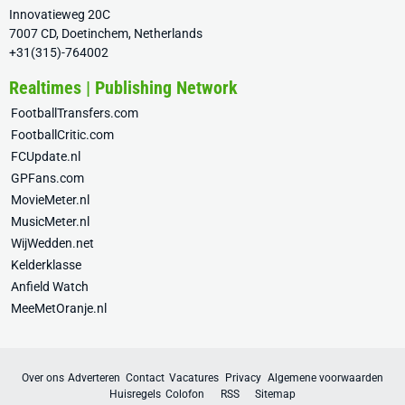
Innovatieweg 20C
7007 CD, Doetinchem, Netherlands
+31(315)-764002
Realtimes | Publishing Network
FootballTransfers.com
FootballCritic.com
FCUpdate.nl
GPFans.com
MovieMeter.nl
MusicMeter.nl
WijWedden.net
Kelderklasse
Anfield Watch
MeeMetOranje.nl
Over ons
Adverteren
Contact
Vacatures
Privacy
Algemene voorwaarden
Huisregels
Colofon
RSS
Sitemap