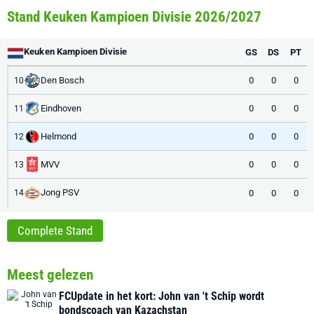
Stand Keuken Kampioen Divisie 2026/2027
Keuken Kampioen Divisie
GS
DS
PT
Den Bosch
0
0
0
10
Eindhoven
0
0
0
11
Helmond
0
0
0
12
MVV
0
0
0
13
Jong PSV
0
0
0
14
Complete Stand
Meest gelezen
FCUpdate in het kort: John van 't Schip wordt
bondscoach van Kazachstan