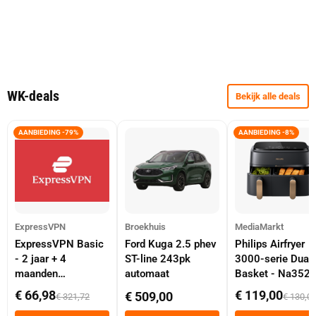
WK-deals
Bekijk alle deals
AANBIEDING -79%
AANBIEDING -8%
ExpressVPN
Broekhuis
MediaMarkt
ExpressVPN Basic
Ford Kuga 2.5 phev
Philips Airfryer
- 2 jaar + 4
ST-line 243pk
3000-serie Dual
maanden
automaat
Basket - Na352
abonnement
Dubbele Mand 9 
€ 66,98
€ 119,00
€ 509,00
€ 321,72
€ 130,0
Tot 6 Personen