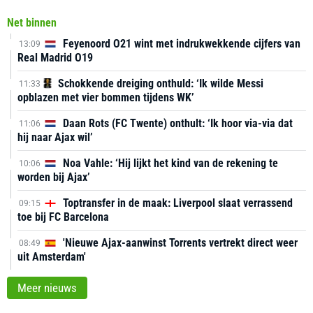
Net binnen
Feyenoord O21 wint met indrukwekkende cijfers van
13:09
Real Madrid O19
Schokkende dreiging onthuld: ‘Ik wilde Messi
11:33
opblazen met vier bommen tijdens WK’
Daan Rots (FC Twente) onthult: ‘Ik hoor via-via dat
11:06
hij naar Ajax wil’
Noa Vahle: ‘Hij lijkt het kind van de rekening te
10:06
worden bij Ajax’
Toptransfer in de maak: Liverpool slaat verrassend
09:15
toe bij FC Barcelona
'Nieuwe Ajax-aanwinst Torrents vertrekt direct weer
08:49
uit Amsterdam'
Meer nieuws