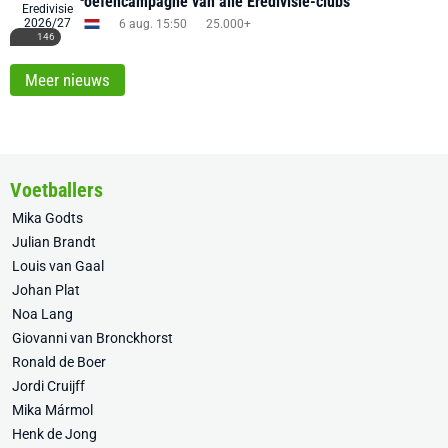
oefencampagne van alle Eredivisie-clubs
6 aug. 15:50
25.000+
146
Meer nieuws
Voetballers
Mika Godts
Julian Brandt
Louis van Gaal
Johan Plat
Noa Lang
Giovanni van Bronckhorst
Ronald de Boer
Jordi Cruijff
Mika Mármol
Henk de Jong