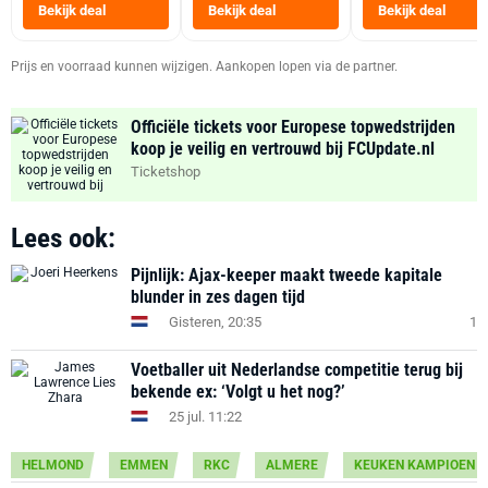
Heteluchtfriteus
Bekijk deal
Bekijk deal
Bekijk deal
Zwart
Prijs en voorraad kunnen wijzigen. Aankopen lopen via de partner.
Officiële tickets voor Europese topwedstrijden
koop je veilig en vertrouwd bij FCUpdate.nl
Ticketshop
Lees ook:
Pijnlijk: Ajax-keeper maakt tweede kapitale
blunder in zes dagen tijd
Gisteren, 20:35
1
Voetballer uit Nederlandse competitie terug bij
bekende ex: ‘Volgt u het nog?’
25 jul. 11:22
HELMOND
EMMEN
RKC
ALMERE
KEUKEN KAMPIOEN DI