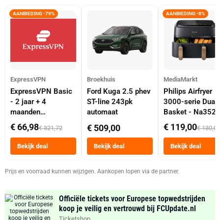
AANBIEDING -79%
AANBIEDING -8%
ExpressVPN
Broekhuis
MediaMarkt
ExpressVPN Basic
Ford Kuga 2.5 phev
Philips Airfryer
- 2 jaar + 4
ST-line 243pk
3000-serie Dual
maanden
automaat
Basket - Na352
abonnement
Dubbele Mand 9 
€ 66,98
€ 119,00
€ 509,00
€ 321,72
€ 130,0
Tot 6 Personen
Heteluchtfriteus
Bekijk deal
Bekijk deal
Bekijk deal
Zwart
Prijs en voorraad kunnen wijzigen. Aankopen lopen via de partner.
Officiële tickets voor Europese topwedstrijden
koop je veilig en vertrouwd bij FCUpdate.nl
Ticketshop