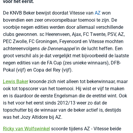
voor het eerst.
De KNVB Beker bewijst doordat Vitesse van
AZ
won
bovendien een zeer onvoorspelbaar toernooi te zijn. De
voorbije negen edities werden door allemaal verschillende
clubs gewonnen. sc Heerenveen, Ajax, FC Twente, PSV, AZ,
PEC Zwolle, FC Groningen, Feyenoord en Vitesse mochten
achtereenvolgens
de Dennenappel
in de lucht heffen. Een
groot verschil als je dat vergelijkt met bijvoorbeeld de laatste
negen edities van de FA Cup (zes unieke winnaars), DFB-
Pokal (vijf) en Copa del Rey (vijf).
Lewis Baker
kroonde zich niet alleen tot bekerwinnaar, maar
ook tot topscorer van het toernooi. Hij wist er vijf te maken
en is daardoor de eerste Engelsman die de eretitel wint. Ook
is het voor het eerst sinds 2012/13 weer zo dat de
topschutter bij de winnaar van de beker actief is, destijds
was het Jozy Altidore bij AZ.
Ricky van Wolfswinkel
scoorde tijdens AZ - Vitesse beide