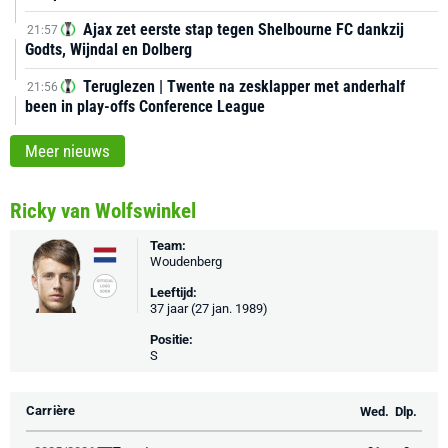
Ajax zet eerste stap tegen Shelbourne FC dankzij
21:57
Godts, Wijndal en Dolberg
Teruglezen | Twente na zesklapper met anderhalf
21:56
been in play-offs Conference League
Meer nieuws
Ricky van Wolfswinkel
Team:
Woudenberg
Leeftijd:
37 jaar (27 jan. 1989)
Positie:
S
Carrière
Wed.
Dlp.