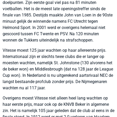
doelpunten. Zijn eerste goal viel pas na 81 minuten
voetballen. Het is de meest late openingstreffer sinds de
finale van 1985. Destijds maakte John van Loen in de 90ste
minuut gelijk de winnende namens FC Utrecht tegen
Helmond Sport. In 2001 werd er overigens helemaal niet
gescoord tussen FC Twente en PSV. Na 120 minuten
wonnen de Tukkers uiteindelijk na strafschoppen.
Vitesse moest 125 jaar wachten op haar allereerste prijs.
Internationaal zijn er slechts twee clubs die er langer op
moesten wachten, namelijk St. Johnstone (130 alvorens het
de beker won) en Middlesbrough (dat na 128 jaar de League
Cup won). In Nederland is nu uitgerekend aartsrivaal NEC de
langst bestaande profclub zonder prijs. De Nijmegenaren
wachten nu al 117 jaar.
Overigens moest Vitesse niet alleen heel lang wachten op
haar eerste prijs, maar ook op de KNVB Beker in algemene
zin. Het is namelijk 105 jaar geleden dat de club al eens in de
finale stond. In 1912 werd er met 2-0 verloren van Haarlem.