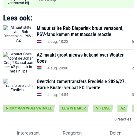
Lees ook:
Minuut stilte Rob Dieperink bruut verstoord,
PSV-fans komen met massale reactie
2 aug. 18:22
6
AZ maakt groot nieuws bekend over Wouter
Goes
4 aug. 20:00
2
Overzicht zomertransfers Eredivisie 2026/27:
Harrie Kuster verlaat FC Twente
4 aug. 14:54
3
RICKY VAN WOLFSWINKEL
LEWIS BAKER
VITESSE
AZ
0 reacties
Interessant
Reageren
Delen