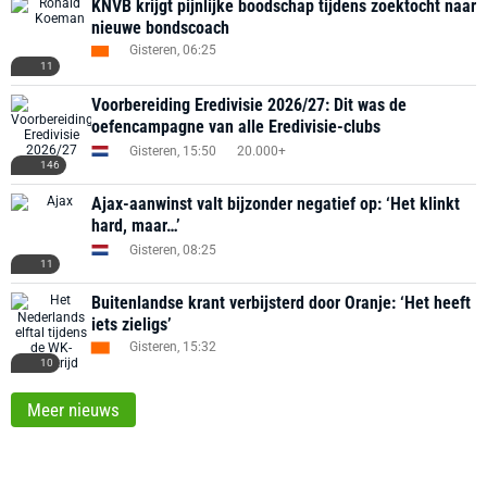
KNVB krijgt pijnlijke boodschap tijdens zoektocht naar
nieuwe bondscoach
Gisteren, 06:25
11
Voorbereiding Eredivisie 2026/27: Dit was de
oefencampagne van alle Eredivisie-clubs
Gisteren, 15:50
20.000+
146
Ajax-aanwinst valt bijzonder negatief op: ‘Het klinkt
hard, maar…’
Gisteren, 08:25
11
Buitenlandse krant verbijsterd door Oranje: ‘Het heeft
iets zieligs’
Gisteren, 15:32
10
Meer nieuws