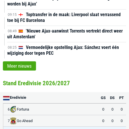
worden bij Ajax’
Toptransfer in de maak: Liverpool slaat verrassend
09:15
toe bij FC Barcelona
'Nieuwe Ajax-aanwinst Torrents vertrekt direct weer
08:49
uit Amsterdam'
Vermoedelijke opstelling Ajax: Sánchez voert één
08:25
wijziging door tegen PEC
Meer nieuws
Stand Eredivisie 2026/2027
Eredivisie
GS
DS
PT
Fortuna
0
0
0
6
Go Ahead
0
0
0
7