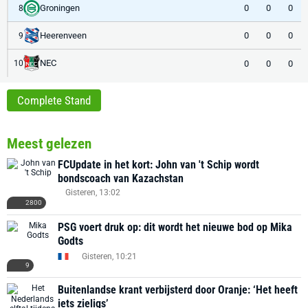
Groningen
0
0
0
8
Heerenveen
0
0
0
9
NEC
0
0
0
10
Complete Stand
Meest gelezen
FCUpdate in het kort: John van 't Schip wordt
bondscoach van Kazachstan
Gisteren, 13:02
2800
PSG voert druk op: dit wordt het nieuwe bod op Mika
Godts
Gisteren, 10:21
9
Buitenlandse krant verbijsterd door Oranje: ‘Het heeft
iets zieligs’