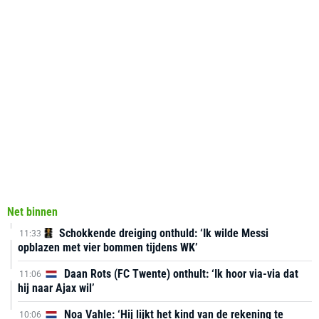
Net binnen
Schokkende dreiging onthuld: ‘Ik wilde Messi
11:33
opblazen met vier bommen tijdens WK’
Daan Rots (FC Twente) onthult: ‘Ik hoor via-via dat
11:06
hij naar Ajax wil’
Noa Vahle: ‘Hij lijkt het kind van de rekening te
10:06