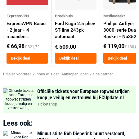
ExpressVPN
Broekhuis
MediaMarkt
ExpressVPN Basic
Ford Kuga 2.5 phev
Philips Airfryer
- 2 jaar + 4
ST-line 243pk
3000-serie Dual
maanden
automaat
Basket - Na352
abonnement
Dubbele Mand 9 
€ 66,98
€ 119,00
€ 509,00
€ 321,72
€ 130,0
Tot 6 Personen
Heteluchtfriteus
Bekijk deal
Bekijk deal
Bekijk deal
Zwart
Prijs en voorraad kunnen wijzigen. Aankopen lopen via de partner.
Officiële tickets voor Europese topwedstrijden
koop je veilig en vertrouwd bij FCUpdate.nl
Ticketshop
Lees ook:
Minuut stilte Rob Dieperink bruut verstoord,