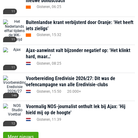
nieuwe bondscoach
Gisteren, 06:25
11
Buitenlandse krant verbijsterd door Oranje: ‘Het heeft
iets zieligs’
Gisteren, 15:32
11
Ajax-aanwinst valt bijzonder negatief op: ‘Het klinkt
hard, maar…’
Gisteren, 08:25
11
Voorbereiding Eredivisie 2026/27: Dit was de
oefencampagne van alle Eredivisie-clubs
Gisteren, 15:50
20.000+
146
Voormalig NOS-journalist onthult lek bij Ajax: ‘Hij
hield mij op de hoogte'
Gisteren, 11:39
12
Meer nieuws