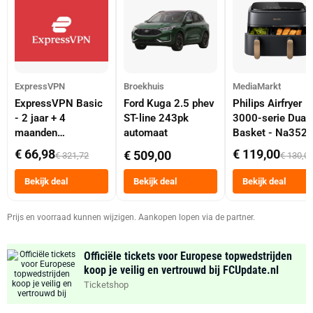
ExpressVPN
Broekhuis
MediaMarkt
ExpressVPN Basic
Ford Kuga 2.5 phev
Philips Airfryer
- 2 jaar + 4
ST-line 243pk
3000-serie Dual
maanden
automaat
Basket - Na352
abonnement
Dubbele Mand 9 
€ 66,98
€ 119,00
€ 509,00
€ 321,72
€ 130,0
Tot 6 Personen
Heteluchtfriteus
Bekijk deal
Bekijk deal
Bekijk deal
Zwart
Prijs en voorraad kunnen wijzigen. Aankopen lopen via de partner.
Officiële tickets voor Europese topwedstrijden
koop je veilig en vertrouwd bij FCUpdate.nl
Ticketshop