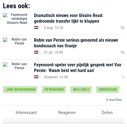
Lees ook:
Dramatisch nieuws voor Givairo Read:
gedroomde transfer lijkt te klappen
5 aug. 10:16
10
Robin van Persie serieus genoemd als nieuwe
bondscoach van Oranje
31 jul. 13:30
16
Feyenoord-speler over pijnlijk gesprek met Van
Persie: ‘Kwam best wel hard aan’
Gisteren, 12:50
1
JARI SCHUURMAN
FEYENOORD
WILLEM II
EREDIVISIE
0 reacties
Interessant
Reageren
Delen