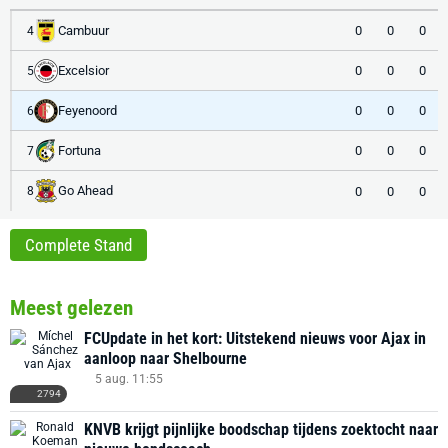
Cambuur
0
0
0
4
Excelsior
0
0
0
5
Feyenoord
0
0
0
6
Fortuna
0
0
0
7
Go Ahead
0
0
0
8
Complete Stand
Meest gelezen
FCUpdate in het kort: Uitstekend nieuws voor Ajax in
aanloop naar Shelbourne
5 aug. 11:55
2794
KNVB krijgt pijnlijke boodschap tijdens zoektocht naar