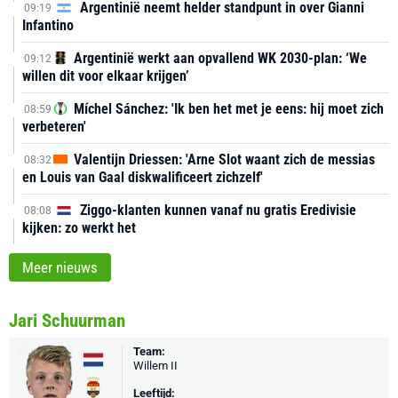
Argentinië neemt helder standpunt in over Gianni
09:19
Infantino
Argentinië werkt aan opvallend WK 2030-plan: ‘We
09:12
willen dit voor elkaar krijgen’
Míchel Sánchez: 'Ik ben het met je eens: hij moet zich
08:59
verbeteren'
Valentijn Driessen: 'Arne Slot waant zich de messias
08:32
en Louis van Gaal diskwalificeert zichzelf'
Ziggo-klanten kunnen vanaf nu gratis Eredivisie
08:08
kijken: zo werkt het
Meer nieuws
Jari Schuurman
Team:
Willem II
Leeftijd: