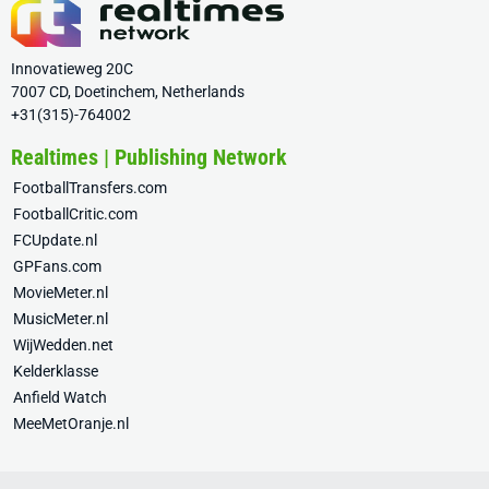
Innovatieweg 20C
7007 CD, Doetinchem, Netherlands
+31(315)-764002
Realtimes | Publishing Network
FootballTransfers.com
FootballCritic.com
FCUpdate.nl
GPFans.com
MovieMeter.nl
MusicMeter.nl
WijWedden.net
Kelderklasse
Anfield Watch
MeeMetOranje.nl