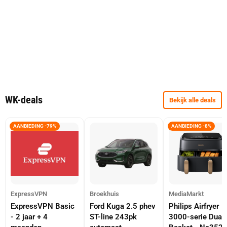
WK-deals
Bekijk alle deals
AANBIEDING -79%
AANBIEDING -8%
ExpressVPN
Broekhuis
MediaMarkt
ExpressVPN Basic
Ford Kuga 2.5 phev
Philips Airfryer
- 2 jaar + 4
ST-line 243pk
3000-serie Dual