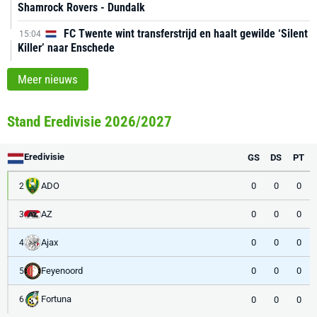
Shamrock Rovers - Dundalk
FC Twente wint transferstrijd en haalt gewilde ‘Silent
15:04
Killer’ naar Enschede
Meer nieuws
Stand Eredivisie 2026/2027
Eredivisie
GS
DS
PT
ADO
0
0
0
2
AZ
0
0
0
3
Ajax
0
0
0
4
Feyenoord
0
0
0
5
Fortuna
0
0
0
6