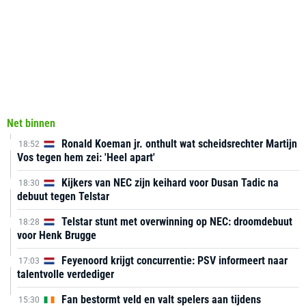
Net binnen
Ronald Koeman jr. onthult wat scheidsrechter Martijn
18:52
Vos tegen hem zei: 'Heel apart'
Kijkers van NEC zijn keihard voor Dusan Tadic na
18:30
debuut tegen Telstar
Telstar stunt met overwinning op NEC: droomdebuut
18:28
voor Henk Brugge
Feyenoord krijgt concurrentie: PSV informeert naar
17:03
talentvolle verdediger
Fan bestormt veld en valt spelers aan tijdens
15:30