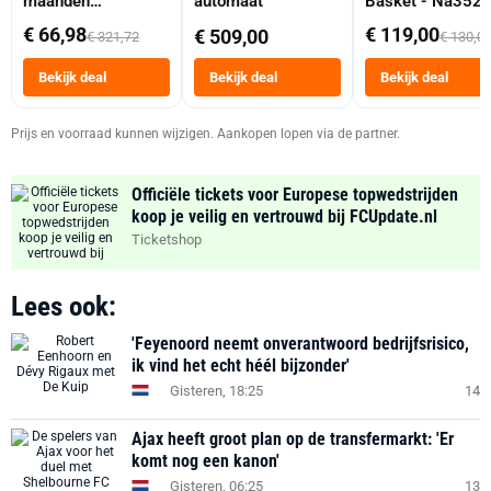
maanden
automaat
Basket - Na352
abonnement
Dubbele Mand 9 
€ 66,98
€ 119,00
€ 509,00
€ 321,72
€ 130,0
Tot 6 Personen
Heteluchtfriteus
Bekijk deal
Bekijk deal
Bekijk deal
Zwart
Prijs en voorraad kunnen wijzigen. Aankopen lopen via de partner.
Officiële tickets voor Europese topwedstrijden
koop je veilig en vertrouwd bij FCUpdate.nl
Ticketshop
Lees ook:
'Feyenoord neemt onverantwoord bedrijfsrisico,
ik vind het echt héél bijzonder'
Gisteren, 18:25
14
Ajax heeft groot plan op de transfermarkt: 'Er
komt nog een kanon'
Gisteren, 06:25
13