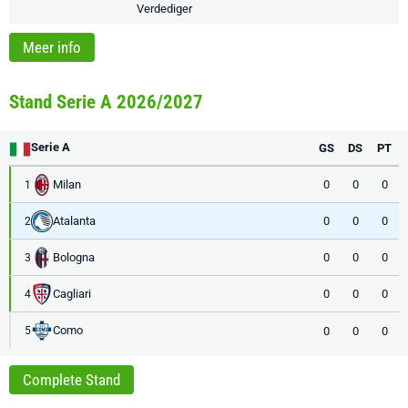
Verdediger
Meer info
Stand Serie A 2026/2027
Serie A
GS
DS
PT
Milan
0
0
0
1
Atalanta
0
0
0
2
Bologna
0
0
0
3
Cagliari
0
0
0
4
Como
0
0
0
5
Complete Stand