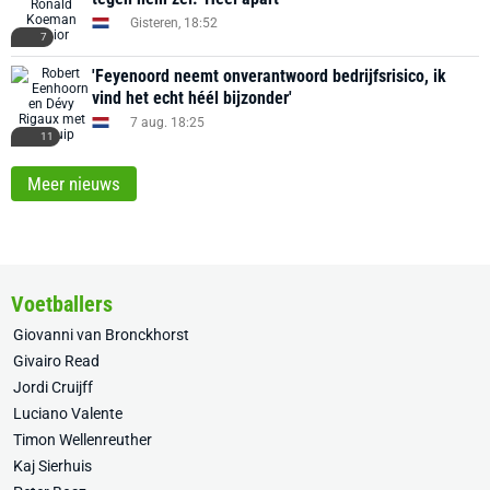
Gisteren, 18:52
7
'Feyenoord neemt onverantwoord bedrijfsrisico, ik
vind het echt héél bijzonder'
7 aug. 18:25
11
Meer nieuws
Voetballers
Giovanni van Bronckhorst
Givairo Read
Jordi Cruijff
Luciano Valente
Timon Wellenreuther
Kaj Sierhuis