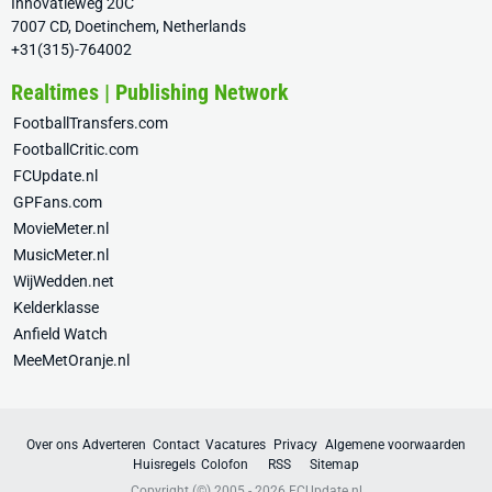
Innovatieweg 20C
7007 CD, Doetinchem, Netherlands
+31(315)-764002
Realtimes | Publishing Network
FootballTransfers.com
FootballCritic.com
FCUpdate.nl
GPFans.com
MovieMeter.nl
MusicMeter.nl
WijWedden.net
Kelderklasse
Anfield Watch
MeeMetOranje.nl
Over ons
Adverteren
Contact
Vacatures
Privacy
Algemene voorwaarden
Huisregels
Colofon
RSS
Sitemap
Copyright (©) 2005 - 2026
FCUpdate.nl