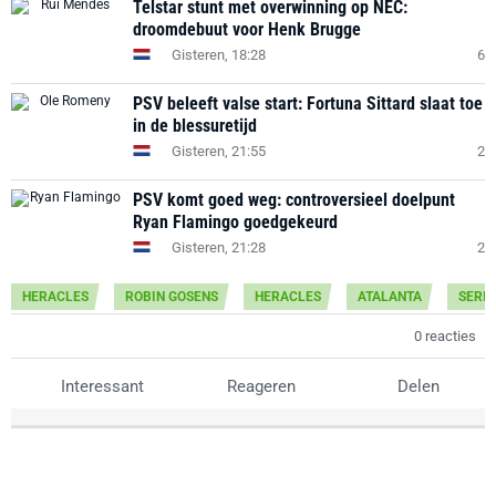
Telstar stunt met overwinning op NEC:
droomdebuut voor Henk Brugge
Gisteren, 18:28
6
PSV beleeft valse start: Fortuna Sittard slaat toe
in de blessuretijd
Gisteren, 21:55
2
PSV komt goed weg: controversieel doelpunt
Ryan Flamingo goedgekeurd
Gisteren, 21:28
2
HERACLES
ROBIN GOSENS
HERACLES
ATALANTA
SERIE
0 reacties
Interessant
Reageren
Delen