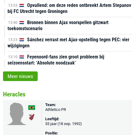
Opvallend: om deze reden ontbreekt Artem Stepanov
13:53
bij FC Utrecht tegen Groningen
Bronnen binnen Ajax voorspellen gitzwart
13:40
toekomstscenario
Sánchez verrast met Ajax-opstelling tegen PEC: vier
13:23
wijzigingen
Feyenoord-fans zien groot probleem bij
13:10
seizoensstart: ‘Absolute noodzaak’
Meer nieuws
Heracles
Team:
Athletico PR
Leeftijd:
33 jaar (18 sep. 1992)
Positie: