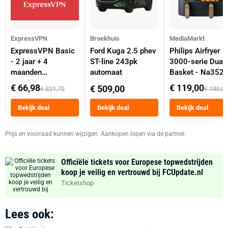
ExpressVPN
Broekhuis
MediaMarkt
ExpressVPN Basic
Ford Kuga 2.5 phev
Philips Airfryer
- 2 jaar + 4
ST-line 243pk
3000-serie Dual
maanden
automaat
Basket - Na352
abonnement
Dubbele Mand 9 
€ 66,98
€ 119,00
€ 509,00
€ 321,72
€ 130,0
Tot 6 Personen
Heteluchtfriteus
Bekijk deal
Bekijk deal
Bekijk deal
Zwart
Prijs en voorraad kunnen wijzigen. Aankopen lopen via de partner.
Officiële tickets voor Europese topwedstrijden
koop je veilig en vertrouwd bij FCUpdate.nl
Ticketshop
Lees ook: