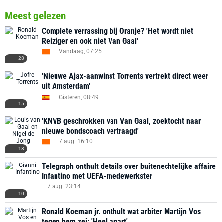
Meest gelezen
Complete verrassing bij Oranje? 'Het wordt niet
Reiziger en ook niet Van Gaal'
Vandaag, 07:25
28
'Nieuwe Ajax-aanwinst Torrents vertrekt direct weer
uit Amsterdam'
Gisteren, 08:49
15
'KNVB geschrokken van Van Gaal, zoektocht naar
nieuwe bondscoach vertraagd'
7 aug. 16:10
18
Telegraph onthult details over buitenechtelijke affaire
Infantino met UEFA-medewerkster
7 aug. 23:14
10
Ronald Koeman jr. onthult wat arbiter Martijn Vos
tegen hem zei: 'Heel apart'