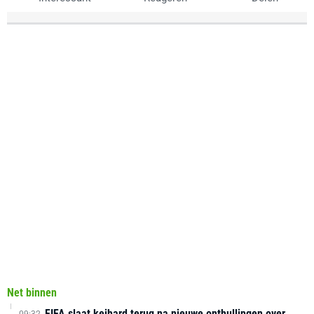
Net binnen
FIFA slaat keihard terug na nieuwe onthullingen over