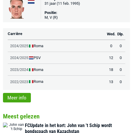
31 jaar (11 feb. 1995)
Positie:
M, V (R)
Carrière
Wed.
Dlp.
Roma
2024/2025
0
0
PSV
2024/2025
12
0
Roma
2023/2024
18
0
Roma
2022/2023
13
0
Meer info
Meest gelezen
FCUpdate in het kort: John van 't Schip wordt
bondscoach van Kazachstan