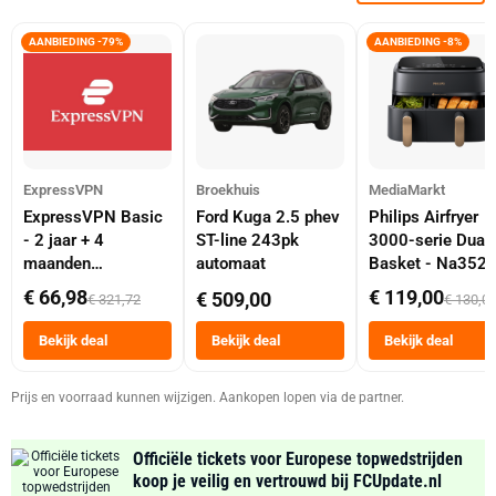
AANBIEDING -79%
AANBIEDING -8%
ExpressVPN
Broekhuis
MediaMarkt
ExpressVPN Basic
Ford Kuga 2.5 phev
Philips Airfryer
- 2 jaar + 4
ST-line 243pk
3000-serie Dual
maanden
automaat
Basket - Na352
abonnement
Dubbele Mand 9 
€ 66,98
€ 119,00
€ 509,00
€ 321,72
€ 130,0
Tot 6 Personen
Heteluchtfriteus
Bekijk deal
Bekijk deal
Bekijk deal
Zwart
Prijs en voorraad kunnen wijzigen. Aankopen lopen via de partner.
Officiële tickets voor Europese topwedstrijden
koop je veilig en vertrouwd bij FCUpdate.nl