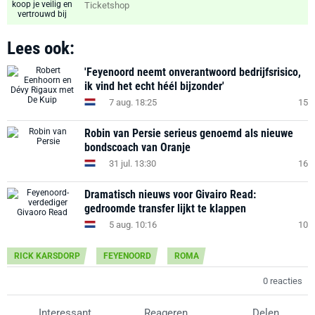
Ticketshop
Lees ook:
'Feyenoord neemt onverantwoord bedrijfsrisico,
ik vind het echt héél bijzonder'
7 aug. 18:25
15
Robin van Persie serieus genoemd als nieuwe
bondscoach van Oranje
31 jul. 13:30
16
Dramatisch nieuws voor Givairo Read:
gedroomde transfer lijkt te klappen
5 aug. 10:16
10
RICK KARSDORP
FEYENOORD
ROMA
0 reacties
Interessant
Reageren
Delen