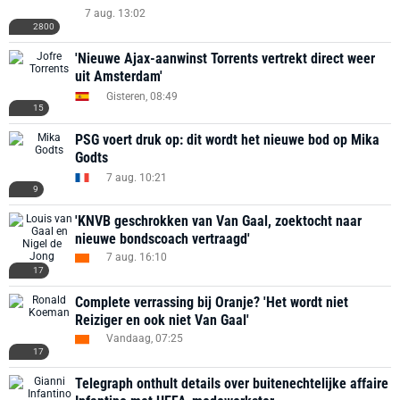
7 aug. 13:02
2800
'Nieuwe Ajax-aanwinst Torrents vertrekt direct weer
uit Amsterdam'
Gisteren, 08:49
15
PSG voert druk op: dit wordt het nieuwe bod op Mika
Godts
7 aug. 10:21
9
'KNVB geschrokken van Van Gaal, zoektocht naar
nieuwe bondscoach vertraagd'
7 aug. 16:10
17
Complete verrassing bij Oranje? 'Het wordt niet
Reiziger en ook niet Van Gaal'
Vandaag, 07:25
17
Telegraph onthult details over buitenechtelijke affaire