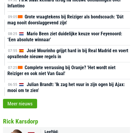
09:32
Infantino
Grote vraagtekens bij Reiziger als bondscoach: 'Dát
09:05
mag nooit doorslaggevend zijn'
Mario Been ziet duidelijke keuze voor Feyenoord:
08:25
‘Een absolute winnaar’
José Mourinho grijpt hard in bij Real Madrid en voert
07:55
opvallende nieuwe regels in
Complete verrassing bij Oranje? 'Het wordt niet
07:25
Reiziger en ook niet Van Gaal'
Julian Brandt: 'Ik zag het vuur in zijn ogen bij Ajax:
06:55
mooi om te zien'
Meer nieuws
Rick Karsdorp
Leeftijd: