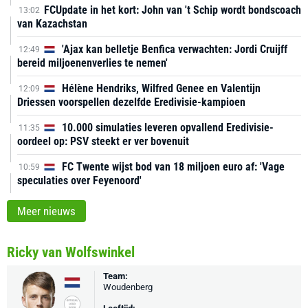
FCUpdate in het kort: John van 't Schip wordt bondscoach
13:02
van Kazachstan
'Ajax kan belletje Benfica verwachten: Jordi Cruijff
12:49
bereid miljoenenverlies te nemen'
Hélène Hendriks, Wilfred Genee en Valentijn
12:09
Driessen voorspellen dezelfde Eredivisie-kampioen
10.000 simulaties leveren opvallend Eredivisie-
11:35
oordeel op: PSV steekt er ver bovenuit
FC Twente wijst bod van 18 miljoen euro af: 'Vage
10:59
speculaties over Feyenoord'
Meer nieuws
Ricky van Wolfswinkel
Team:
Woudenberg