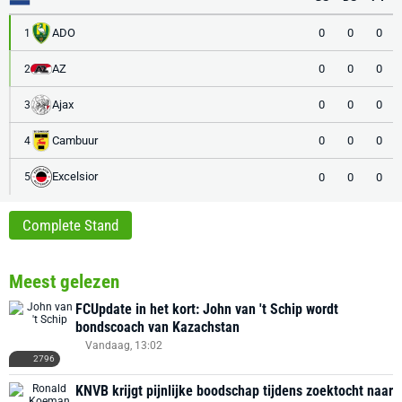
ADO
0
0
0
1
AZ
0
0
0
2
Ajax
0
0
0
3
Cambuur
0
0
0
4
Excelsior
0
0
0
5
Complete Stand
Meest gelezen
FCUpdate in het kort: John van 't Schip wordt
bondscoach van Kazachstan
Vandaag, 13:02
2796
KNVB krijgt pijnlijke boodschap tijdens zoektocht naar