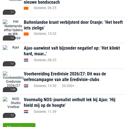
nieuwe bondscoach
Gisteren, 06:25
11
Buitenlandse krant verbijsterd door Oranje: ‘Het heeft
iets zieligs’
Gisteren, 15:32
12
Ajax-aanwinst valt bijzonder negatief op: ‘Het klinkt
hard, maar…’
Gisteren, 08:25
11
Voorbereiding Eredivisie 2026/27: Dit was de
oefencampagne van alle Eredivisie-clubs
Gisteren, 15:50
20.000+
146
Voormalig NOS-journalist onthult lek bij Ajax: ‘Hij
hield mij op de hoogte'
Gisteren, 11:39
12