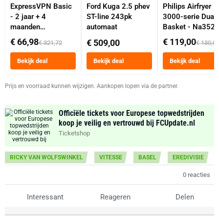
ExpressVPN Basic
Ford Kuga 2.5 phev
Philips Airfryer
- 2 jaar + 4
ST-line 243pk
3000-serie Dual
maanden
automaat
Basket - Na352
abonnement
Dubbele Mand 9 
€ 66,98
€ 119,00
€ 509,00
€ 321,72
€ 130,0
Tot 6 Personen
Heteluchtfriteus
Bekijk deal
Bekijk deal
Bekijk deal
Zwart
Prijs en voorraad kunnen wijzigen. Aankopen lopen via de partner.
Officiële tickets voor Europese topwedstrijden
koop je veilig en vertrouwd bij FCUpdate.nl
Ticketshop
RICKY VAN WOLFSWINKEL
VITESSE
BASEL
EREDIVISIE
0 reacties
Interessant
Reageren
Delen