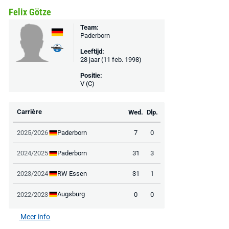
€ 78,00
€ 888,00
€ 29,99
€ 130,00
€ 
Felix Götze
Bekijk deal
Bekijk deal
Bekijk deal
Team:
Paderborn
Leeftijd:
28 jaar (11 feb. 1998)
Positie:
V (C)
Carrière
Wed.
Dlp.
Paderborn
2025/2026
7
0
Paderborn
2024/2025
31
3
RW Essen
2023/2024
31
1
Augsburg
2022/2023
0
0
Meer info