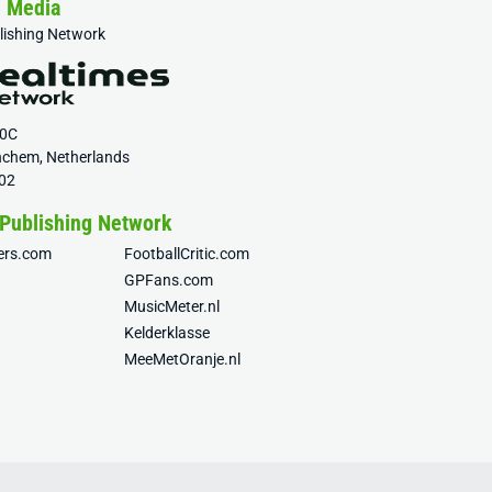
& Media
blishing Network
20C
nchem, Netherlands
02
 Publishing Network
fers.com
FootballCritic.com
GPFans.com
MusicMeter.nl
Kelderklasse
MeeMetOranje.nl