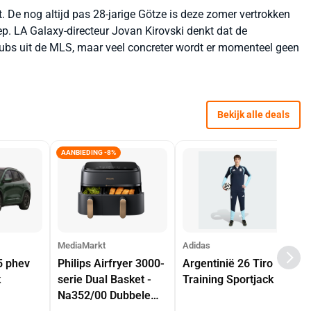
. De nog altijd pas 28-jarige Götze is deze zomer vertrokken
ep. LA Galaxy-directeur Jovan Kirovski denkt dat de
clubs uit de MLS, maar veel concreter wordt er momenteel geen
Bekijk alle deals
AANBIEDING -8%
MediaMarkt
Adidas
5 phev
Philips Airfryer 3000-
Argentinië 26 Tiro
k
serie Dual Basket -
Training Sportjack
Na352/00 Dubbele