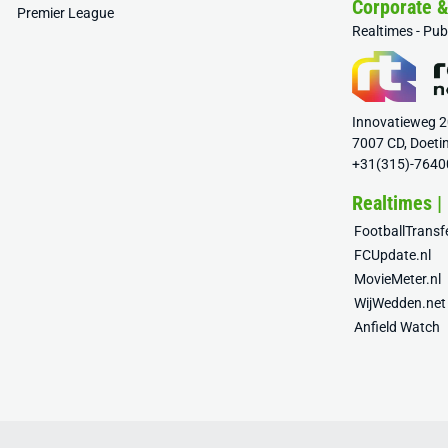
Corporate 
Premier League
Realtimes - Pu
Innovatieweg 
7007 CD, Doeti
+31(315)-7640
Realtimes |
FootballTrans
FCUpdate.nl
MovieMeter.nl
WijWedden.net
Anfield Watch