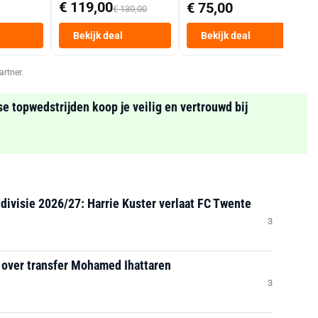
Mand 9 L Tot 6
€ 119,00
€ 75,00
€ 130,00
Personen
Heteluchtfriteuse
Bekijk deal
Bekijk deal
Zwart
artner.
se topwedstrijden koop je veilig en vertrouwd bij
divisie 2026/27: Harrie Kuster verlaat FC Twente
3
 over transfer Mohamed Ihattaren
3