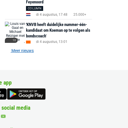
Feyenoord
COLUMN
di 4 augustus, 17:48
25.000+
'KNVB heeft duidelijke nummer-één-
kandidaat om Koeman op te volgen als
bondscoach'
10
di 4 augustus, 13:01
Meer nieuws
e app
 social media