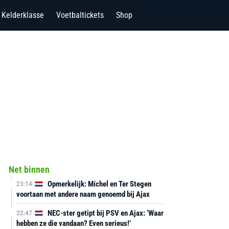
Kelderklasse
Voetbaltickets
Shop
Net binnen
Opmerkelijk: Míchel en Ter Stegen
23:14
voortaan met andere naam genoemd bij Ajax
NEC-ster getipt bij PSV en Ajax: ‘Waar
22:47
hebben ze die vandaan? Even serieus!’