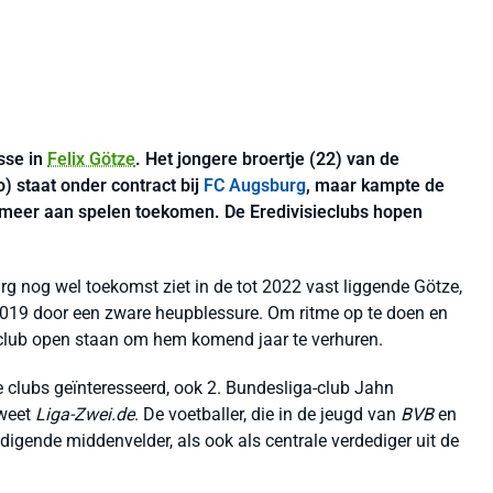
sse in
Felix Götze
. Het jongere broertje (22) van de
 staat onder contract bij
FC Augsburg
, maar kampte de
t meer aan spelen toekomen. De Eredivisieclubs hopen
 nog wel toekomst ziet in de tot 2022 vast liggende Götze,
2019 door een zware heupblessure. Om ritme op te doen en
club open staan om hem komend jaar te verhuren.
e clubs geïnteresseerd, ook 2. Bundesliga-club Jahn
 weet
Liga-Zwei.de
. De voetballer, die in de jeugd van
BVB
en
igende middenvelder, als ook als centrale verdediger uit de