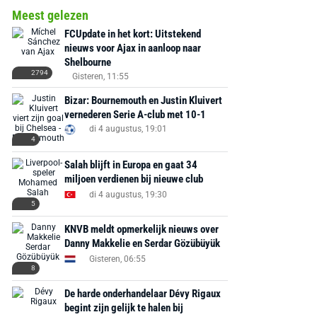
Meest gelezen
FCUpdate in het kort: Uitstekend
nieuws voor Ajax in aanloop naar
Shelbourne
2794
Gisteren, 11:55
Bizar: Bournemouth en Justin Kluivert
vernederen Serie A-club met 10-1
di 4 augustus, 19:01
4
Salah blijft in Europa en gaat 34
miljoen verdienen bij nieuwe club
di 4 augustus, 19:30
5
KNVB meldt opmerkelijk nieuws over
Danny Makkelie en Serdar Gözübüyük
Gisteren, 06:55
8
De harde onderhandelaar Dévy Rigaux
begint zijn gelijk te halen bij