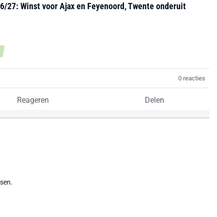
6/27: Winst voor Ajax en Feyenoord, Twente onderuit
0 reacties
Reageren
Delen
tsen.