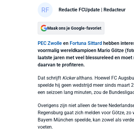
Redactie FCUpdate
| Redacteur
Maak ons je Google-favoriet
PEC Zwolle
en
Fortuna Sittard
hebben intere
voormalig wereldkampioen Mario Götze (foto)
laatste jaren met veel blessureleed en moe
daarvan te profiteren.
Dat schrijft
Kicker
althans. Hoewel FC Augsburg
speelde hij geen wedstrijd meer sinds maart 
een seizoen lang minuten, zou de Bundesliga
Overigens zijn niet alleen de twee Nederlands
Regensburg gaat zich melden voor Götze, zo
Bayern München speelde, kan zowel als verded
voeten.