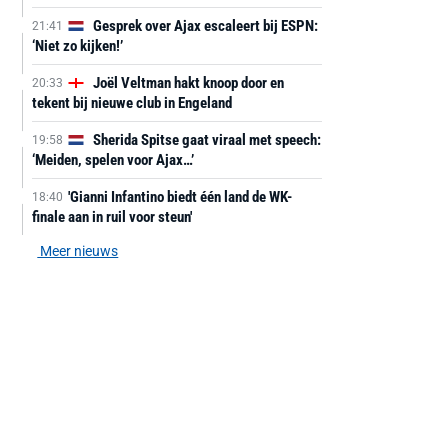
Gesprek over Ajax escaleert bij ESPN:
21:41
‘Niet zo kijken!’
Joël Veltman hakt knoop door en
20:33
tekent bij nieuwe club in Engeland
Sherida Spitse gaat viraal met speech:
19:58
‘Meiden, spelen voor Ajax…’
'Gianni Infantino biedt één land de WK-
18:40
finale aan in ruil voor steun'
Meer nieuws