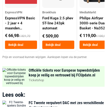
ExpressVPN
Broekhuis
MediaMarkt
ExpressVPN Basic
Ford Kuga 2.5 phev
Philips Airfryer
- 2 jaar + 4
ST-line 243pk
3000-serie Dual
maanden
automaat
Basket - Na352
abonnement
Dubbele Mand 9 
€ 66,98
€ 119,00
€ 509,00
€ 321,72
€ 130,0
Tot 6 Personen
Heteluchtfriteus
Bekijk deal
Bekijk deal
Bekijk deal
Zwart
Prijs en voorraad kunnen wijzigen. Aankopen lopen via de partner.
Officiële tickets voor Europese topwedstrijden
koop je veilig en vertrouwd bij FCUpdate.nl
Ticketshop
Lees ook:
FC Twente verpulvert DAC met zes verschillende