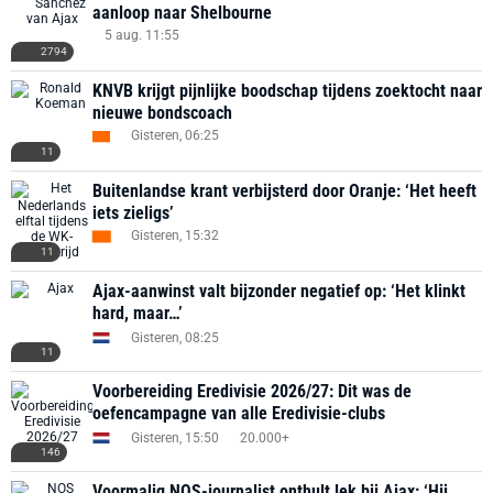
aanloop naar Shelbourne
5 aug. 11:55
2794
KNVB krijgt pijnlijke boodschap tijdens zoektocht naar
nieuwe bondscoach
Gisteren, 06:25
11
Buitenlandse krant verbijsterd door Oranje: ‘Het heeft
iets zieligs’
Gisteren, 15:32
11
Ajax-aanwinst valt bijzonder negatief op: ‘Het klinkt
hard, maar…’
Gisteren, 08:25
11
Voorbereiding Eredivisie 2026/27: Dit was de
oefencampagne van alle Eredivisie-clubs
Gisteren, 15:50
20.000+
146
Voormalig NOS-journalist onthult lek bij Ajax: ‘Hij