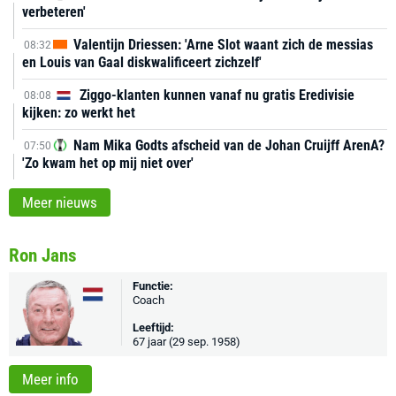
verbeteren'
Valentijn Driessen: 'Arne Slot waant zich de messias
08:32
en Louis van Gaal diskwalificeert zichzelf'
Ziggo-klanten kunnen vanaf nu gratis Eredivisie
08:08
kijken: zo werkt het
Nam Mika Godts afscheid van de Johan Cruijff ArenA?
07:50
'Zo kwam het op mij niet over'
Meer nieuws
Ron Jans
Functie:
Coach
Leeftijd:
67 jaar (29 sep. 1958)
Meer info