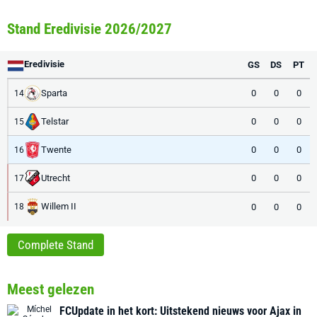
Stand Eredivisie 2026/2027
Eredivisie
GS
DS
PT
Sparta
0
0
0
14
Telstar
0
0
0
15
Twente
0
0
0
16
Utrecht
0
0
0
17
Willem II
0
0
0
18
Complete Stand
Meest gelezen
FCUpdate in het kort: Uitstekend nieuws voor Ajax in