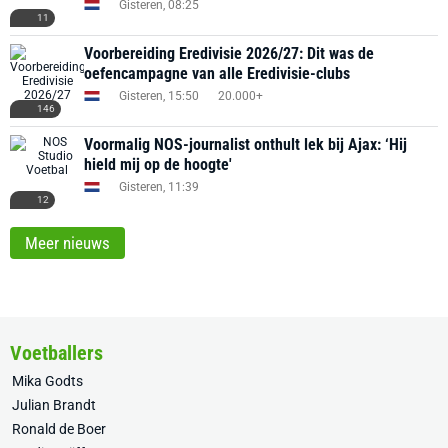
Gisteren, 08:25
11
Voorbereiding Eredivisie 2026/27: Dit was de
oefencampagne van alle Eredivisie-clubs
Gisteren, 15:50
20.000+
146
Voormalig NOS-journalist onthult lek bij Ajax: ‘Hij
hield mij op de hoogte'
Gisteren, 11:39
12
Meer nieuws
Voetballers
Mika Godts
Julian Brandt
Ronald de Boer