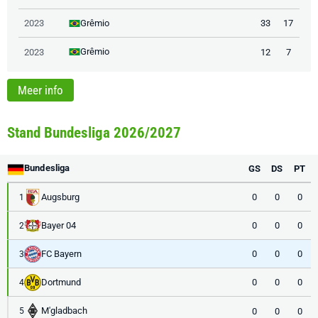
Grêmio
2023
33
17
Grêmio
2023
12
7
Meer info
Stand Bundesliga 2026/2027
Bundesliga
GS
DS
PT
Augsburg
0
0
0
1
Bayer 04
0
0
0
2
FC Bayern
0
0
0
3
Dortmund
0
0
0
4
M'gladbach
0
0
0
5