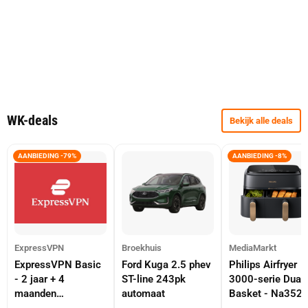
WK-deals
Bekijk alle deals
AANBIEDING -79%
AANBIEDING -8%
ExpressVPN
Broekhuis
MediaMarkt
ExpressVPN Basic
Ford Kuga 2.5 phev
Philips Airfryer
- 2 jaar + 4
ST-line 243pk
3000-serie Dual
maanden
automaat
Basket - Na352