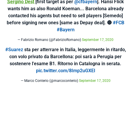
Sergiño Dest
[first target as per
@cfbayern
]. Hansi Flick
wants him as also Ronald Koeman... Barcelona already
contacted his agents but need to sell players [Semedo]
before signing new ones [same as Depay deal]. 🔴
#FCB
#Bayern
— Fabrizio Romano (@FabrizioRomano)
September 17, 2020
#Suarez
sta per atterrare in Italia, leggermente in ritardo,
con volo privato da Barcellona: poi sarà a Perugia per
sostenere l'esame B1. Ritorno in Catalogna in serata.
pic.twitter.com/8Imp2uGXEI
— Marco Conterio (@marcoconterio)
September 17, 2020