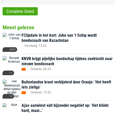
Complete Stand
Meest gelezen
FCUpdate in het kort: John van 't Schip wordt
bondscoach van Kazachstan
Vandaag, 13:02
2800
KNVB krijgt pijnlijke boodschap tijdens zoektocht naar
nieuwe bondscoach
Gisteren, 06:25
11
Buitenlandse krant verbijsterd door Oranje: ‘Het heeft
iets zieligs’
Gisteren, 15:32
12
Ajax-aanwinst valt bijzonder negatief op: ‘Het klinkt
hard, maar…’