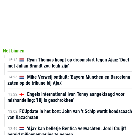
Net binnen
Ryan Thomas hoopt op droomstart tegen Ajax: 'Duel
15:13
met Julian Brandt zou leuk zijn'
Mike Verweij onthult: 'Bayern München en Barcelona
14:26
zaten op de tribune bij Ajax'
Engels international Ivan Toney aangeklaagd voor
13:22
mishandeling: 'Hij is geschrokken'
FCUpdate in het kort: John van 't Schip wordt bondscoach
13:02
van Kazachstan
'Ajax kan belletje Benfica verwachten: Jordi Cruijff
12:49
bereid miljoenenverlies te nemen'