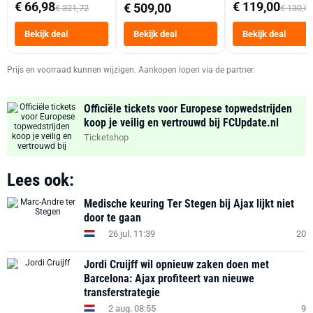
abonnement
Dubbele Mand 9 
€ 66,98
€ 119,00
€ 509,00
€ 321,72
€ 130,0
Tot 6 Personen
Heteluchtfriteus
Bekijk deal
Bekijk deal
Bekijk deal
Zwart
Prijs en voorraad kunnen wijzigen. Aankopen lopen via de partner.
Officiële tickets voor Europese topwedstrijden
koop je veilig en vertrouwd bij FCUpdate.nl
Ticketshop
Lees ook:
Medische keuring Ter Stegen bij Ajax lijkt niet
door te gaan
26 jul. 11:39
20
Jordi Cruijff wil opnieuw zaken doen met
Barcelona: Ajax profiteert van nieuwe
transferstrategie
2 aug. 08:55
9