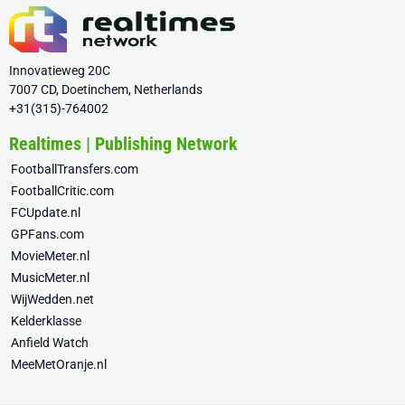
Innovatieweg 20C
7007 CD, Doetinchem, Netherlands
+31(315)-764002
Realtimes | Publishing Network
FootballTransfers.com
FootballCritic.com
FCUpdate.nl
GPFans.com
MovieMeter.nl
MusicMeter.nl
WijWedden.net
Kelderklasse
Anfield Watch
MeeMetOranje.nl