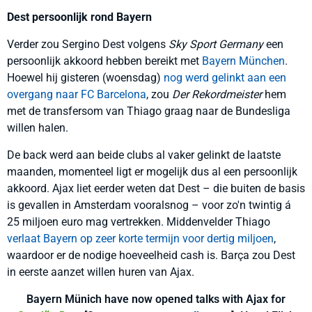
Dest persoonlijk rond Bayern
Verder zou Sergino Dest volgens
Sky Sport Germany
een
persoonlijk akkoord hebben bereikt met
Bayern München
.
Hoewel hij gisteren (woensdag)
nog werd gelinkt aan een
overgang naar FC Barcelona
, zou
Der Rekordmeister
hem
met de transfersom van Thiago graag naar de Bundesliga
willen halen.
De back werd aan beide clubs al vaker gelinkt de laatste
maanden, momenteel ligt er mogelijk dus al een persoonlijk
akkoord. Ajax liet eerder weten dat Dest – die buiten de basis
is gevallen in Amsterdam vooralsnog – voor zo'n twintig á
25 miljoen euro mag vertrekken. Middenvelder Thiago
verlaat Bayern op zeer korte termijn voor dertig miljoen
,
waardoor er de nodige hoeveelheid cash is. Barça zou Dest
in eerste aanzet willen huren van Ajax.
Bayern Münich have now opened talks with Ajax for