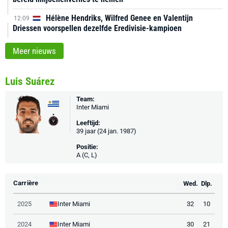
Hélène Hendriks, Wilfred Genee en Valentijn
12:09
Driessen voorspellen dezelfde Eredivisie-kampioen
Meer nieuws
Luis Suárez
Team:
Inter Miami
Leeftijd:
39 jaar (24 jan. 1987)
Positie:
A (C, L)
Carrière
Wed.
Dlp.
Inter Miami
2025
32
10
Inter Miami
2024
30
21