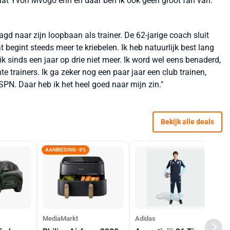
at Yvon Mvogo erin en daar ben ik ook geen groot fan van.
 naar zijn loopbaan als trainer. De 62-jarige coach sluit
Dat begint steeds meer te kriebelen. Ik heb natuurlijk best lang
ik sinds een jaar op drie niet meer. Ik word wel eens benaderd,
te trainers. Ik ga zeker nog een paar jaar een club trainen,
PN. Daar heb ik het heel goed naar mijn zin."
Bekijk alle deals
AANBIEDING -8%
MediaMarkt
Adidas