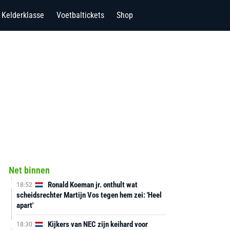
Kelderklasse
Voetbaltickets
Shop
Net binnen
Ronald Koeman jr. onthult wat
18:52
scheidsrechter Martijn Vos tegen hem zei: 'Heel
apart'
Kijkers van NEC zijn keihard voor
18:30