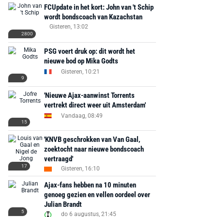
FCUpdate in het kort: John van 't Schip
wordt bondscoach van Kazachstan
Gisteren, 13:02
2800
PSG voert druk op: dit wordt het
nieuwe bod op Mika Godts
Gisteren, 10:21
9
'Nieuwe Ajax-aanwinst Torrents
vertrekt direct weer uit Amsterdam'
Vandaag, 08:49
15
'KNVB geschrokken van Van Gaal,
zoektocht naar nieuwe bondscoach
vertraagd'
17
Gisteren, 16:10
Ajax-fans hebben na 10 minuten
genoeg gezien en vellen oordeel over
Julian Brandt
5
do 6 augustus, 21:45