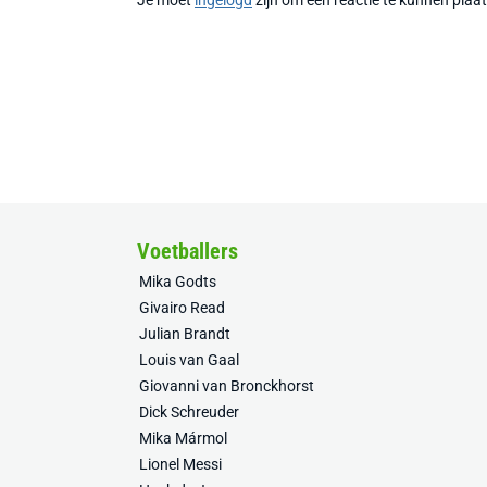
Je moet
ingelogd
zijn om een reactie te kunnen plaa
Voetballers
Mika Godts
Givairo Read
Julian Brandt
Louis van Gaal
Giovanni van Bronckhorst
Dick Schreuder
Mika Mármol
Lionel Messi