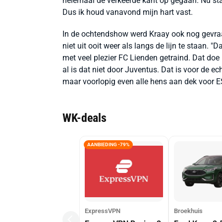
helemaal de verkeerde kant op gegaan. Nu sta
Dus ik houd vanavond mijn hart vast.
In de ochtendshow werd Kraay ook nog gevraagd
niet uit ooit weer als langs de lijn te staan. "
met veel plezier FC Lienden getraind. Dat doe 
al is dat niet door Juventus. Dat is voor de ech
maar voorlopig even alle hens aan dek voor ES
WK-deals
AANBIEDING -79%
ExpressVPN
Broekhuis