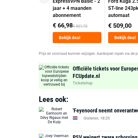
ExpressVPN Basic - 2
Ford Kuga 2.
jaar + 4 maanden
ST-line 243p
abonnement
automaat
€ 66,98
€ 509,00
€ 321,72
Bekijk deal
Bekijk deal
Prijs en voorraad kunnen wijzigen. Aankopen lopen via de p
Officiële tickets voor Europe
FCUpdate.nl
Ticketshop
Lees ook:
'Feyenoord neemt onverantwoor
Gisteren, 18:25
PSV weigert zware schorsing