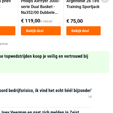
5 phev
Philips Airfryer 3000-
Argentinië 26 Tiro
k
serie Dual Basket -
Training Sportjack
Na352/00 Dubbele
Mand 9 L Tot 6
€ 119,00
€ 75,00
€ 130,00
Personen
Heteluchtfriteuse
Bekijk deal
Bekijk deal
Zwart
artner.
se topwedstrijden koop je veilig en vertrouwd bij
d bedrijfsrisico, ik vind het echt héél bijzonder'
14
 Joey Veerman en gaat zich melden in Zeist