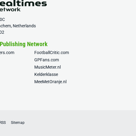
20C
nchem, Netherlands
02
 Publishing Network
fers.com
FootballCritic.com
GPFans.com
MusicMeter.nl
Kelderklasse
MeeMetOranje.nl
RSS
Sitemap