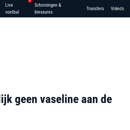
2
Live
Schorsingen &
Transfers
Video's
voetbal
blessures
ijk geen vaseline aan de