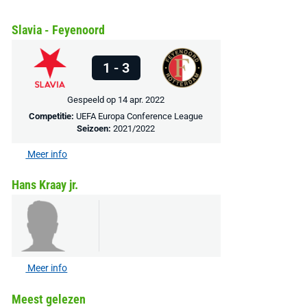
EA Sports FC 26 -
F50 Messi Elite Firm
Sonos Arc Ul
PlayStation 5
Ground Boots Kids
Soundbar Zw
Slavia - Feyenoord
€ 78,00
€ 888,00
€ 29,99
€ 130,00
€ 
1 - 3
Bekijk deal
Bekijk deal
Bekijk deal
Gespeeld op 14 apr. 2022
Competitie:
UEFA Europa Conference League
Seizoen:
2021/2022
Meer info
Hans Kraay jr.
Meer info
Meest gelezen