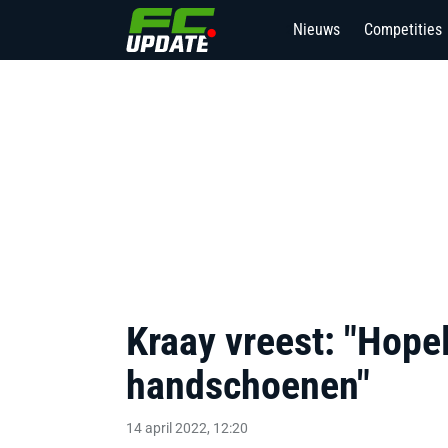
Nieuws
Competities
2
Kraay vreest: "Hopel
handschoenen"
14 april 2022, 12:20