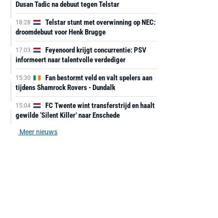
Dusan Tadic na debuut tegen Telstar
Telstar stunt met overwinning op NEC:
18:28
droomdebuut voor Henk Brugge
Feyenoord krijgt concurrentie: PSV
17:03
informeert naar talentvolle verdediger
Fan bestormt veld en valt spelers aan
15:30
tijdens Shamrock Rovers - Dundalk
FC Twente wint transferstrijd en haalt
15:04
gewilde ‘Silent Killer’ naar Enschede
Meer nieuws