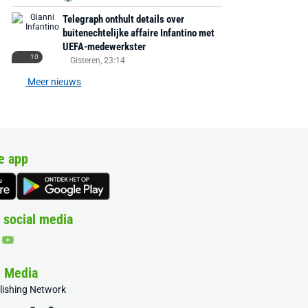
Telegraph onthult details over
buitenechtelijke affaire Infantino met
UEFA-medewerkster
10
Gisteren, 23:14
Meer nieuws
e app
 social media
& Media
blishing Network