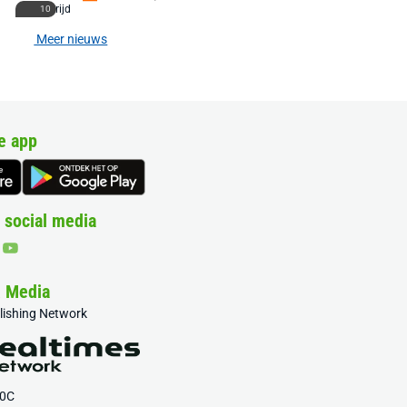
10
Meer nieuws
e app
 social media
& Media
blishing Network
20C