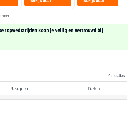
Bekijk deal
Bekijk deal
Zwart
artner.
se topwedstrijden koop je veilig en vertrouwd bij
0 reacties
Reageren
Delen