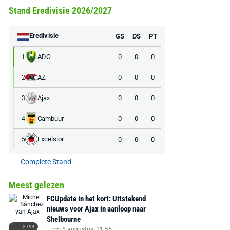
Stand Eredivisie 2026/2027
Eredivisie
GS
DS
PT
ADO
0
0
0
1
AZ
0
0
0
2
Ajax
0
0
0
3
Cambuur
0
0
0
4
Excelsior
0
0
0
5
Complete Stand
Meest gelezen
FCUpdate in het kort: Uitstekend
nieuws voor Ajax in aanloop naar
Shelbourne
2794
wo 5 augustus, 11:55