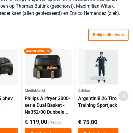
oen op Thomas Buitink (geschorst), Maximilian Wittek,
deriksen (allen geblesseerd) en Enrico Hernandez (ziek).
Bekijk alle deals
AANBIEDING -8%
MediaMarkt
Adidas
5 phev
Philips Airfryer 3000-
Argentinië 26 Tiro
k
serie Dual Basket -
Training Sportjack
Na352/00 Dubbele
Mand 9 L Tot 6
€ 119,00
€ 75,00
€ 130,00
Personen
Heteluchtfriteuse