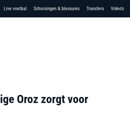
Live voetbal
Schorsingen & blessures
Transfers
Video's
tige Oroz zorgt voor