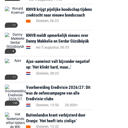
KNVB krijgt pijnlijke boodschap tijdens
zoektocht naar nieuwe bondscoach
Gisteren, 06:25
11
KNVB meldt opmerkelijk nieuws over
Danny Makkelie en Serdar Gözübüyük
wo 5 augustus, 06:55
8
Ajax-aanwinst valt bijzonder negatief
op: ‘Het klinkt hard, maar…’
Gisteren, 08:25
11
Voorbereiding Eredivisie 2026/27: Dit
was de oefencampagne van alle
Eredivisie-clubs
146
Gisteren, 15:50
20.000+
Buitenlandse krant verbijsterd door
Oranje: ‘Het heeft iets zieligs’
Gisteren, 15:32