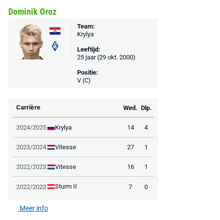
Bekijk deal
Bekijk deal
Bekijk deal
Dominik Oroz
Team:
Krylya
Leeftijd:
25 jaar (29 okt. 2000)
Positie:
V (C)
Carrière
Wed.
Dlp.
Krylya
2024/2025
14
4
Vitesse
2023/2024
27
1
Vitesse
2022/2023
16
1
Sturm II
2022/2023
7
0
Meer info