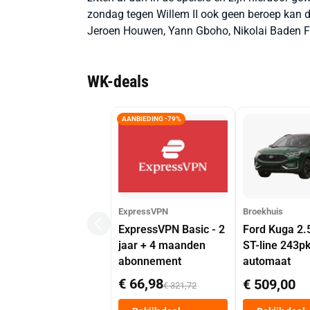
zondag tegen Willem II ook geen beroep kan d
Jeroen Houwen, Yann Gboho, Nikolai Baden Fre
WK-deals
AANBIEDING -79%
ExpressVPN
Broekhuis
ExpressVPN Basic - 2
Ford Kuga 2.
jaar + 4 maanden
ST-line 243p
abonnement
automaat
€ 66,98
€ 509,00
€ 321,72