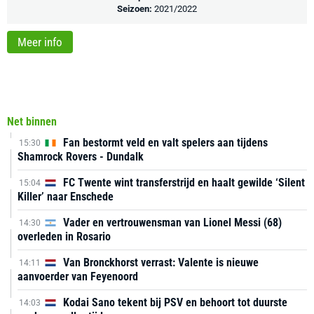
Seizoen:
2021/2022
Meer info
Net binnen
Fan bestormt veld en valt spelers aan tijdens
15:30
Shamrock Rovers - Dundalk
FC Twente wint transferstrijd en haalt gewilde ‘Silent
15:04
Killer’ naar Enschede
Vader en vertrouwensman van Lionel Messi (68)
14:30
overleden in Rosario
Van Bronckhorst verrast: Valente is nieuwe
14:11
aanvoerder van Feyenoord
Kodai Sano tekent bij PSV en behoort tot duurste
14:03