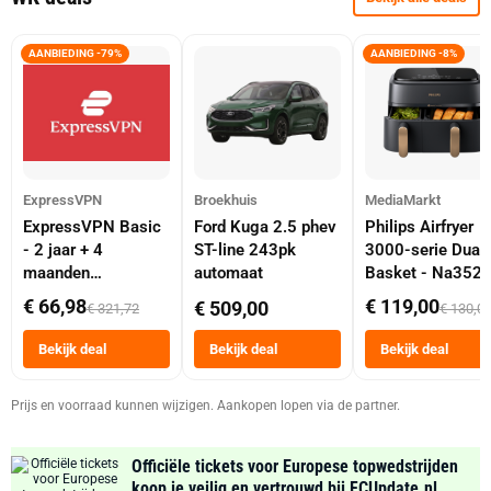
AANBIEDING -79%
AANBIEDING -8%
ExpressVPN
Broekhuis
MediaMarkt
ExpressVPN Basic
Ford Kuga 2.5 phev
Philips Airfryer
- 2 jaar + 4
ST-line 243pk
3000-serie Dual
maanden
automaat
Basket - Na352
abonnement
Dubbele Mand 9 
€ 66,98
€ 119,00
€ 509,00
€ 321,72
€ 130,0
Tot 6 Personen
Heteluchtfriteus
Bekijk deal
Bekijk deal
Bekijk deal
Zwart
Prijs en voorraad kunnen wijzigen. Aankopen lopen via de partner.
Officiële tickets voor Europese topwedstrijden
koop je veilig en vertrouwd bij FCUpdate.nl