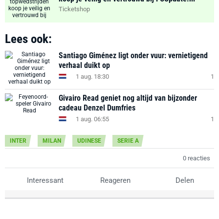
Ticketshop
Lees ook:
Santiago Giménez ligt onder vuur: vernietigend
verhaal duikt op
1 aug. 18:30
1
Givairo Read geniet nog altijd van bijzonder
cadeau Denzel Dumfries
1 aug. 06:55
1
INTER
MILAN
UDINESE
SERIE A
0 reacties
Interessant
Reageren
Delen