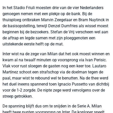
In het Stadio Friuli moesten drie van de vier Nederlanders
genoegen nemen met een plekje op de bank. Bij de
thuisploeg ontbraken Marvin Zeegelaar en Bram Nuytinck in
de basisopstelling, terwijl Denzel Dumfries als wissel moest
beginnen bij de bezoekers. Stefan de Vrij verscheen wel aan
de aftrap en legde samen met zijn ploeggenoten een
uitstekende eerste helft op de mat.
Inter wist na de zege van Milan dat het ook moest winnen en
kwam al na twaalf minuten op voorsprong via Ivan Perisic.
Vlak voor rust sloegen de gasten nog een keer toe. Lautaro
Martínez schoot een strafschop via de doelman tegen de
paal, maar wist te rebound wel te benutten. Na de thee werd
het duel ineens spannend toen Ignacio Pussetto van dichtbij
voor de 1-2 zorgde. De nipte zege werd vervolgens over de
streep getrokken.
De spanning blijft dus om te snijden in de Serie A. Milan
heeft twee punten voorsprong op Inter. De koploper speelt