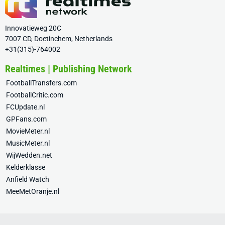
Innovatieweg 20C
7007 CD, Doetinchem, Netherlands
+31(315)-764002
Realtimes | Publishing Network
FootballTransfers.com
FootballCritic.com
FCUpdate.nl
GPFans.com
MovieMeter.nl
MusicMeter.nl
WijWedden.net
Kelderklasse
Anfield Watch
MeeMetOranje.nl