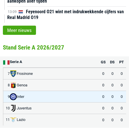
aankopen aller tijden
Feyenoord O21 wint met indrukwekkende cijfers van
13:09
Real Madrid O19
Meer nieuws
Stand Serie A 2026/2027
Serie A
GS
DS
PT
Frosinone
0
0
0
7
Genoa
0
0
0
8
Inter
0
0
0
9
Juventus
0
0
0
10
Lazio
0
0
0
11