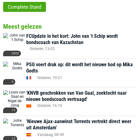
Complete Stand
Meest gelezen
FCUpdate in het kort: John van 't Schip wordt
bondscoach van Kazachstan
Gisteren, 13:02
2800
PSG voert druk op: dit wordt het nieuwe bod op Mika
Godts
Gisteren, 10:21
9
'KNVB geschrokken van Van Gaal, zoektocht naar
nieuwe bondscoach vertraagd'
Gisteren, 16:10
15
'Nieuwe Ajax-aanwinst Torrents vertrekt direct weer
uit Amsterdam'
Vandaag, 08:49
15