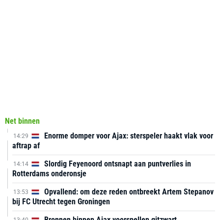
Net binnen
Enorme domper voor Ajax: sterspeler haakt vlak voor
14:29
aftrap af
Slordig Feyenoord ontsnapt aan puntverlies in
14:14
Rotterdams onderonsje
Opvallend: om deze reden ontbreekt Artem Stepanov
13:53
bij FC Utrecht tegen Groningen
Bronnen binnen Ajax voorspellen gitzwart