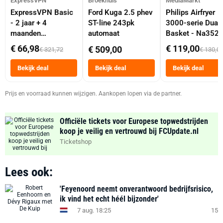
ExpressVPN
Broekhuis
MediaMarkt
ExpressVPN Basic
Ford Kuga 2.5 phev
Philips Airfryer
- 2 jaar + 4
ST-line 243pk
3000-serie Dual
maanden
automaat
Basket - Na352
abonnement
Dubbele Mand 9 
€ 66,98
€ 119,00
€ 509,00
€ 321,72
€ 130,0
Tot 6 Personen
Heteluchtfriteus
Bekijk deal
Bekijk deal
Bekijk deal
Zwart
Prijs en voorraad kunnen wijzigen. Aankopen lopen via de partner.
Officiële tickets voor Europese topwedstrijden
koop je veilig en vertrouwd bij FCUpdate.nl
Ticketshop
Lees ook:
'Feyenoord neemt onverantwoord bedrijfsrisico,
ik vind het echt héél bijzonder'
7 aug. 18:25
15