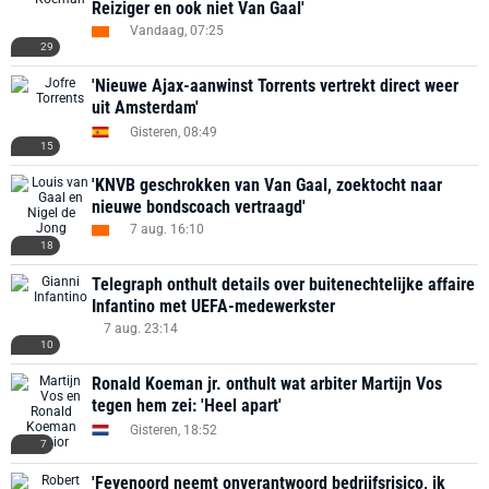
Reiziger en ook niet Van Gaal'
Vandaag, 07:25
29
'Nieuwe Ajax-aanwinst Torrents vertrekt direct weer
uit Amsterdam'
Gisteren, 08:49
15
'KNVB geschrokken van Van Gaal, zoektocht naar
nieuwe bondscoach vertraagd'
7 aug. 16:10
18
Telegraph onthult details over buitenechtelijke affaire
Infantino met UEFA-medewerkster
7 aug. 23:14
10
Ronald Koeman jr. onthult wat arbiter Martijn Vos
tegen hem zei: 'Heel apart'
Gisteren, 18:52
7
'Feyenoord neemt onverantwoord bedrijfsrisico, ik