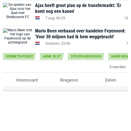
Ajax heeft groot plan op de transfermarkt: 'Er
komt nog een kanon'
7 aug. 06:25
13
Mario Been verbaasd over handelen Feyenoord:
'Voor 30 miljoen had ik hem weggebracht'
Gisteren, 23:56
7
KENNETH PEREZ
ARNE SLOT
STEVEN BERGHUIS
HANS KRAAY
0 reacties
Interessant
Reageren
Delen