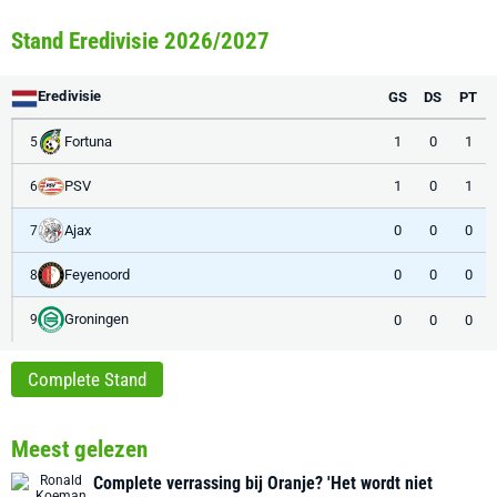
Stand Eredivisie 2026/2027
Eredivisie
GS
DS
PT
Fortuna
1
0
1
5
PSV
1
0
1
6
Ajax
0
0
0
7
Feyenoord
0
0
0
8
Groningen
0
0
0
9
Complete Stand
Meest gelezen
Complete verrassing bij Oranje? 'Het wordt niet