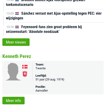
13:40
toekomstscenario
Sánchez verrast met Ajax-opstelling tegen PEC: vier
13:23
wijzigingen
Feyenoord-fans zien groot probleem bij
13:10
seizoensstart: ‘Absolute noodzaak’
Meer nieuws
Kenneth Perez
Team:
Twente
Leeftijd:
51 jaar (29 aug. 1974)
Positie:
Aanvaller
Meer info