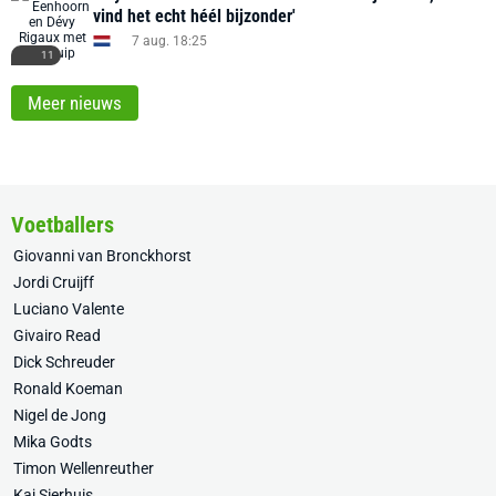
vind het echt héél bijzonder'
7 aug. 18:25
11
Meer nieuws
Voetballers
Giovanni van Bronckhorst
Jordi Cruijff
Luciano Valente
Givairo Read
Dick Schreuder
Ronald Koeman
Nigel de Jong
Mika Godts
Timon Wellenreuther
Kaj Sierhuis