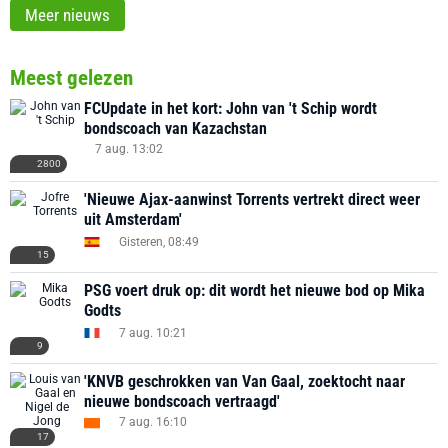
Meer nieuws
Meest gelezen
FCUpdate in het kort: John van 't Schip wordt
bondscoach van Kazachstan
7 aug. 13:02
2800
'Nieuwe Ajax-aanwinst Torrents vertrekt direct weer
uit Amsterdam'
Gisteren, 08:49
15
PSG voert druk op: dit wordt het nieuwe bod op Mika
Godts
7 aug. 10:21
9
'KNVB geschrokken van Van Gaal, zoektocht naar
nieuwe bondscoach vertraagd'
7 aug. 16:10
17