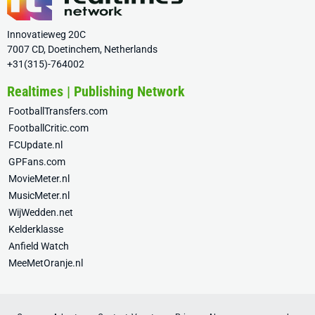
Innovatieweg 20C
7007 CD, Doetinchem, Netherlands
+31(315)-764002
Realtimes | Publishing Network
FootballTransfers.com
FootballCritic.com
FCUpdate.nl
GPFans.com
MovieMeter.nl
MusicMeter.nl
WijWedden.net
Kelderklasse
Anfield Watch
MeeMetOranje.nl