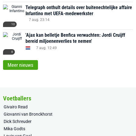
Telegraph onthult details over buitenechtelijke affaire
Infantino met UEFA-medewerkster
7 aug. 23:14
10
'Ajax kan belletje Benfica verwachten: Jordi Cruijff
bereid miljoenenverlies te nemen'
7 aug. 12:49
8
Meer nieuws
Voetballers
Givairo Read
Giovanni van Bronckhorst
Dick Schreuder
Mika Godts