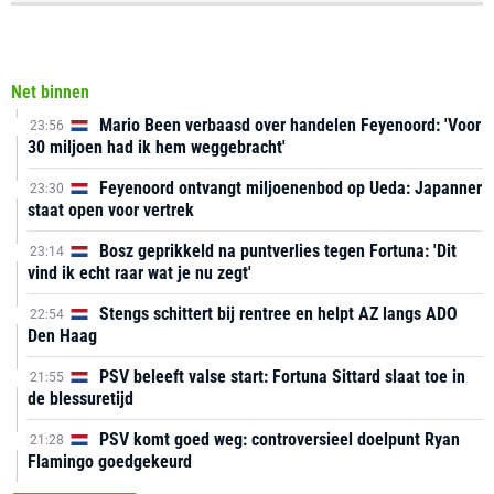
Net binnen
Mario Been verbaasd over handelen Feyenoord: 'Voor
23:56
30 miljoen had ik hem weggebracht'
Feyenoord ontvangt miljoenenbod op Ueda: Japanner
23:30
staat open voor vertrek
Bosz geprikkeld na puntverlies tegen Fortuna: 'Dit
23:14
vind ik echt raar wat je nu zegt'
Stengs schittert bij rentree en helpt AZ langs ADO
22:54
Den Haag
PSV beleeft valse start: Fortuna Sittard slaat toe in
21:55
de blessuretijd
PSV komt goed weg: controversieel doelpunt Ryan
21:28
Flamingo goedgekeurd