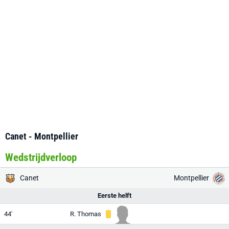
Canet - Montpellier
Wedstrijdverloop
Canet
Montpellier
Eerste helft
44'
R. Thomas