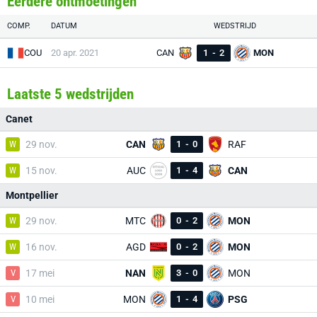
Eerdere ontmoetingen
COMP.
DATUM
WEDSTRIJD
COU
20 apr. 2021
CAN
1
-
2
MON
Laatste 5 wedstrijden
Canet
W
29 nov.
CAN
1
-
0
RAF
W
15 nov.
AUC
1
-
4
CAN
Montpellier
W
29 nov.
MTC
0
-
2
MON
W
16 nov.
AGD
0
-
2
MON
V
17 mei
NAN
3
-
0
MON
V
10 mei
MON
1
-
4
PSG