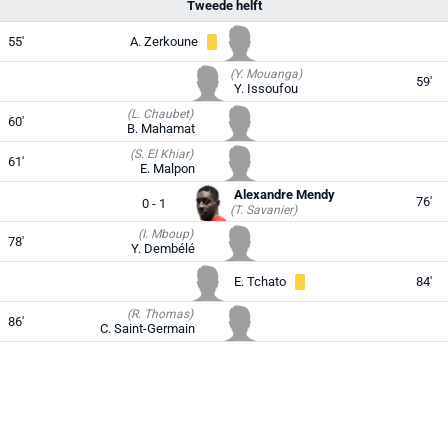
Tweede helft
55'
A. Zerkoune
(Y. Mouanga)
59'
Y. Issoufou
(L. Chaubet)
60'
B. Mahamat
(S. El Khiar)
61'
E. Malpon
Alexandre Mendy
76'
0 - 1
(T. Savanier)
(I. Mboup)
78'
Y. Dembélé
E. Tchato
84'
(R. Thomas)
86'
C. Saint-Germain