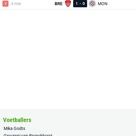
V
4 mei
BRE
1
-
0
MON
Voetballers
Mika Godts
Giovanni van Bronckhorst