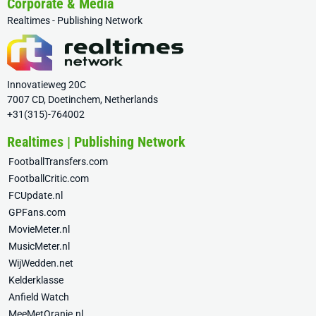
Corporate & Media
Realtimes - Publishing Network
Innovatieweg 20C
7007 CD, Doetinchem, Netherlands
+31(315)-764002
Realtimes | Publishing Network
FootballTransfers.com
FootballCritic.com
FCUpdate.nl
GPFans.com
MovieMeter.nl
MusicMeter.nl
WijWedden.net
Kelderklasse
Anfield Watch
MeeMetOranje.nl