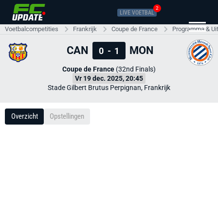
2
LIVE VOETBAL
Voetbalcompetities
Frankrijk
Coupe de France
Programma & Ui
CAN
MON
0
-
1
Coupe de France
(32nd Finals)
Vr 19 dec. 2025, 20:45
Stade Gilbert Brutus Perpignan, Frankrijk
Overzicht
Opstellingen