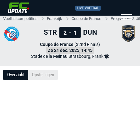
LIVE VOETBAL
Voetbalcompetities
Frankrijk
Coupe de France
Programma & Ui
STR
DUN
2
-
1
Coupe de France
(32nd Finals)
Zo 21 dec. 2025, 14:45
Stade de la Meinau Strasbourg, Frankrijk
Overzicht
Opstellingen