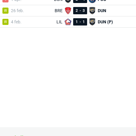
W
26 feb.
BRE
2
-
3
DUN
W
4 feb.
LIL
1
-
1
DUN (P)