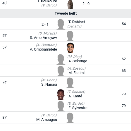
I. Doukouré
40'
2 - 0
(V. Barco)
Tweede helft
T. Robinet
54'
2 - 1
(penalty)
(D. Moreira)
57'
S. Amo-Ameyaw
(A. Ouattara)
57'
A. Omobamidele
(M. Diop)
62'
A. Sekongo
(A. Zossou)
63'
M. Essimi
(M. Godo)
74'
S. Nanasi
(T. Robinet)
79'
A. Kanté
(E. Bardeli)
79'
E. Sylvestre
(V. Barco)
87'
M. Amougou