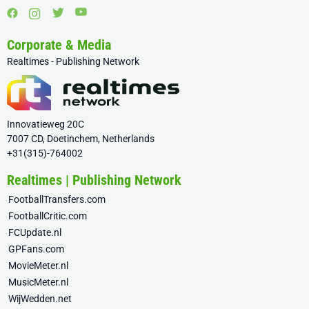
Corporate & Media
Realtimes - Publishing Network
Innovatieweg 20C
7007 CD, Doetinchem, Netherlands
+31(315)-764002
Realtimes | Publishing Network
FootballTransfers.com
FootballCritic.com
FCUpdate.nl
GPFans.com
MovieMeter.nl
MusicMeter.nl
WijWedden.net