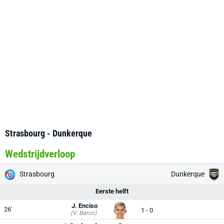
Strasbourg - Dunkerque
Wedstrijdverloop
Strasbourg
Dunkerque
Eerste helft
J. Enciso
26'
1 - 0
(V. Barco)