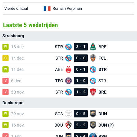
Vierde official
Romain Perpinan
Laatste 5 wedstrijden
Strasbourg
W
18 dec.
STR
3
-
1
BRE
G
14 dec.
STR
0
-
0
FCL
W
11 dec.
ABE
0
-
1
STR
V
6 dec.
TFC
1
-
0
STR
V
30 nov.
STR
1
-
2
BRE
Dunkerque
W
29 nov.
SCA
0
-
5
DUN
W
16 nov.
BOU
2
-
2
DUN (P)
V
1 apr.
DUN
2
-
4
PSG