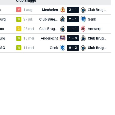
Club Brugge
n
V
1 aug.
Mechelen
2
-
1
Club Brugge
burg
W
27 jul.
Club Brugge
2
-
1
Genk
ico
G
25 mei
Club Brugge
1
-
1
Antwerp
urg
W
18 mei
Anderlecht
1
-
3
Club Brugge
 SG
W
11 mei
Genk
0
-
2
Club Brugge