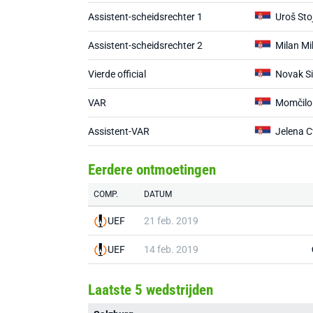
Assistent-scheidsrechter 1
Uroš Sto
Assistent-scheidsrechter 2
Milan Mi
Vierde official
Novak S
VAR
Momčilo
Assistent-VAR
Jelena C
Eerdere ontmoetingen
COMP.
DATUM
UEF
21 feb. 2019
UEF
14 feb. 2019
Laatste 5 wedstrijden