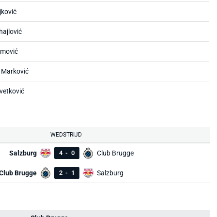
jković
hajlović
imović
 Marković
vetković
WEDSTRIJD
Salzburg
4
-
0
Club Brugge
Club Brugge
2
-
1
Salzburg