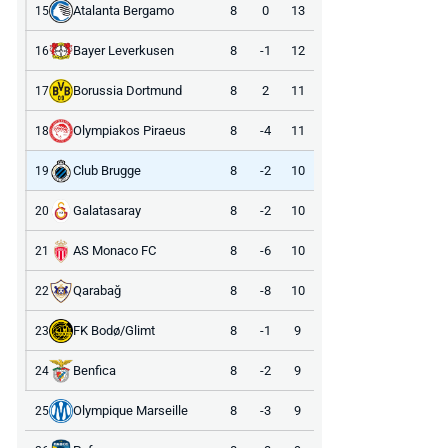
Atalanta Bergamo
8
0
13
15
Bayer Leverkusen
8
-1
12
16
Borussia Dortmund
8
2
11
17
Olympiakos Piraeus
8
-4
11
18
Club Brugge
8
-2
10
19
Galatasaray
8
-2
10
20
AS Monaco FC
8
-6
10
21
Qarabağ
8
-8
10
22
FK Bodø/Glimt
8
-1
9
23
Benfica
8
-2
9
24
Olympique Marseille
8
-3
9
25