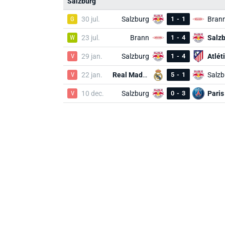
Salzburg
G
30 jul.
Salzburg
1
-
1
Bran
W
23 jul.
Brann
1
-
4
Salz
V
29 jan.
Salzburg
1
-
4
Atlét
V
22 jan.
Real Madrid
5
-
1
Salzb
V
10 dec.
Salzburg
0
-
3
Paris