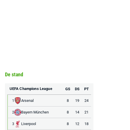
De stand
UEFA Champions League
GS
DS
PT
Arsenal
8
19
24
1
Bayern München
8
14
21
2
Liverpool
8
12
18
3