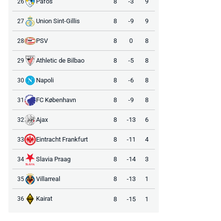
Pafos
8
-3
9
26
Union Sint-Gillis
8
-9
9
27
PSV
8
0
8
28
Athletic de Bilbao
8
-5
8
29
Napoli
8
-6
8
30
FC København
8
-9
8
31
Ajax
8
-13
6
32
Eintracht Frankfurt
8
-11
4
33
Slavia Praag
8
-14
3
34
Villarreal
8
-13
1
35
Kairat
8
-15
1
36