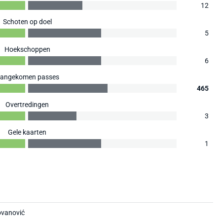
12
Schoten op doel
5
Hoekschoppen
6
angekomen passes
465
Overtredingen
3
Gele kaarten
1
ovanović