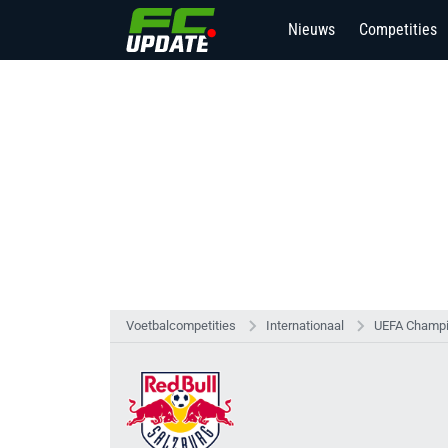
Nieuws
Competities
Voetbalcompetities
Internationaal
UEFA Champi