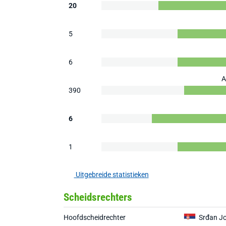
20
5
6
A
390
6
1
Uitgebreide statistieken
Scheidsrechters
Hoofdscheidrechter
Srđan J