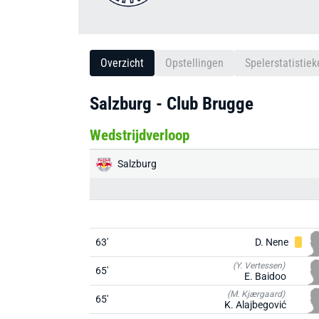
Overzicht
Opstellingen
Spelerstatistiek
Salzburg - Club Brugge
Wedstrijdverloop
Salzburg
63'
D. Nene
(Y. Vertessen)
65'
E. Baidoo
(M. Kjærgaard)
65'
K. Alajbegović