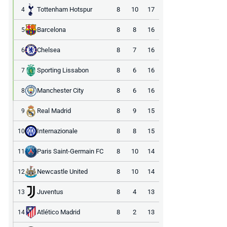
Tottenham Hotspur
8
10
17
4
Barcelona
8
8
16
5
Chelsea
8
7
16
6
Sporting Lissabon
8
6
16
7
Manchester City
8
6
16
8
Real Madrid
8
9
15
9
Internazionale
8
8
15
10
Paris Saint-Germain FC
8
10
14
11
Newcastle United
8
10
14
12
Juventus
8
4
13
13
Atlético Madrid
8
2
13
14