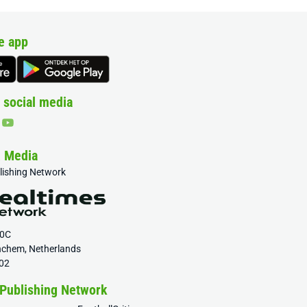
e app
 social media
& Media
blishing Network
20C
nchem, Netherlands
02
 Publishing Network