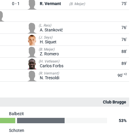
0 - 1
R. Vermant
75'
(B. Meijer)
(L. Reis)
76'
A. Stanković
(J. Seys)
76'
H. Siquet
(B. Meijer)
88'
Z. Romero
(H. Vetlesen)
89'
Carlos Forbs
(R. Vermant)
+2
90'
N. Tresoldi
Club Brugge
Balbezit
53%
Schoten