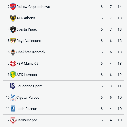
Raków Częstochowa
6
7
14
2
AEK Athens
6
7
13
3
Sparta Praag
6
7
13
4
Rayo Vallecano
6
6
13
5
Shakhtar Donetsk
6
5
13
6
FSV Mainz 05
6
4
13
7
AEK Larnaca
6
6
12
8
Lausanne Sport
6
3
11
9
Crystal Palace
6
5
10
10
Lech Poznan
6
4
10
11
Samsunspor
6
4
10
12