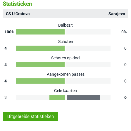
Statistieken
CS U Craiova
Sarajevo
Balbezit
100%
0%
Schoten
4
0
Schoten op doel
4
0
Aangekomen passes
4
0
Gele kaarten
3
6
Uitgebreide statistieken