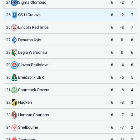
Sigma Olomouc
6
-2
7
24
CS U Craiova
6
-2
7
25
Lincoln Red Imps
6
-8
7
26
Dynamo Kyiv
6
0
6
27
Legia Warschau
6
0
6
28
Slovan Bratislava
6
-4
6
29
Breidablik UBK
6
-5
5
30
Shamrock Rovers
6
-6
4
31
Häcken
6
-3
3
32
Hamrun Spartans
6
-7
3
33
Shelbourne
6
-7
2
34
Aberdeen
6
-11
2
35