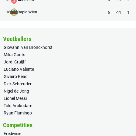
Rapid Wien
6
-11
1
36
Voetballers
Giovanni van Bronckhorst
Mika Godts
Jordi Cruijff
Luciano Valente
Givairo Read
Dick Schreuder
Nigel de Jong
Lionel Messi
Tolu Arokodare
Ryan Flamingo
Competities
Eredivisie