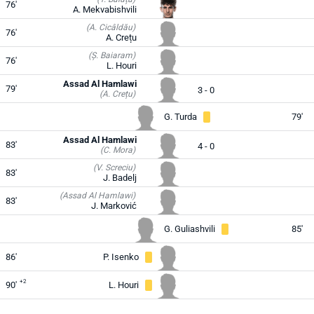
76'
A. Mekvabishvili
(A. Cicâldău)
76'
A. Crețu
(Ș. Baiaram)
76'
L. Houri
Assad Al Hamlawi
79'
3 - 0
(A. Crețu)
G. Turda
79'
Assad Al Hamlawi
83'
4 - 0
(C. Mora)
(V. Screciu)
83'
J. Badelj
(Assad Al Hamlawi)
83'
J. Marković
G. Guliashvili
85'
86'
P. Isenko
+2
90'
L. Houri