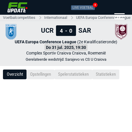
4
LIVE VOETBAL
Voetbalcompetities
Internationaal
UEFA Europa Conference League
UCR
SAR
4
-
0
UEFA Europa Conference League
(2e Kwalificatieronde)
Do 31 jul. 2025, 19:30
Complex Sportiv Craiova Craiova, Roemenië
Gerelateerde wedstrijd: Sarajevo vs CS U Craiova
Overzicht
Opstellingen
Spelerstatistieken
Statistieken