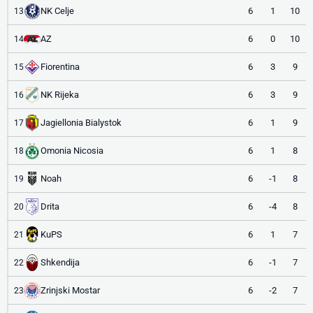
NK Celje
6
1
10
13
AZ
6
0
10
14
Fiorentina
6
3
9
15
NK Rijeka
6
3
9
16
Jagiellonia Bialystok
6
1
9
17
Omonia Nicosia
6
1
8
18
Noah
6
-1
8
19
Drita
6
-4
8
20
KuPS
6
1
7
21
Shkendija
6
-1
7
22
Zrinjski Mostar
6
-2
7
23