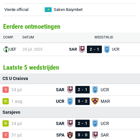
Vierde official
Saken Baiymbet
Eerdere ontmoetingen
COMP.
DATUM
WEDSTRIJD
UEF
24 jul. 2025
SAR
2
-
1
UCR
Laatste 5 wedstrijden
CS U Craiova
V
24 jul.
SAR
2
-
1
UCR
W
1 aug.
UCR
3
-
2
MAR
Sarajevo
W
24 jul.
SAR
2
-
1
UCR
V
31 jul.
SPA
3
-
0
SAR