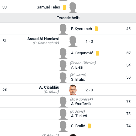
33'
Samuel Teles
Tweede helft
F. Kyeremeh
46'
Assad Al Hamlawi
51'
1 - 0
(O. Romanchuk)
A. Beganović
52'
(Renan Oliveira)
54'
A. Elezi
(M. Jatta)
55'
S. Bralić
A. Cicâldău
68'
2 - 0
(C. Mora)
(M. Kuprešak)
73'
A. Đorđević
(F. Jović)
73'
A. Turkeš
S. Bralić
74'
(T. Băluță)