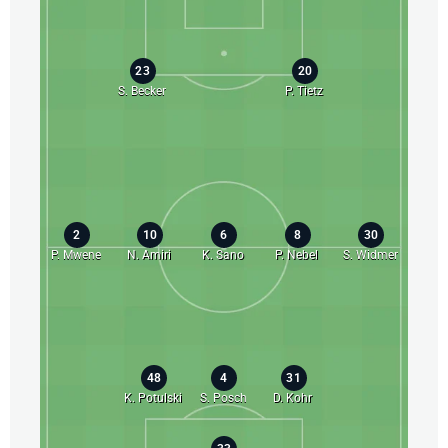
23
20
S. Becker
P. Tietz
2
10
6
8
30
P. Mwene
N. Amiri
K. Sano
P. Nebel
S. Widmer
48
4
31
K. Potulski
S. Posch
D. Kohr