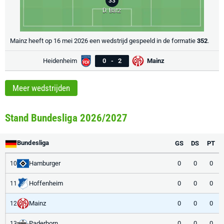
33
D. Batz
Mainz heeft op 16 mei 2026 een wedstrijd gespeeld in de formatie
352
.
Heidenheim
0
-
2
Mainz
Meer wedstrijden
Stand Bundesliga 2026/2027
Bundesliga
GS
DS
PT
Hamburger
0
0
0
10
Hoffenheim
0
0
0
11
Mainz
0
0
0
12
Paderborn
0
0
0
13