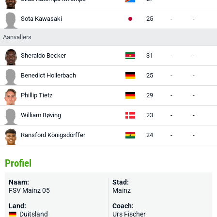
Sota Kawasaki
25
-
-
Aanvallers
Sheraldo Becker
31
-
-
Benedict Hollerbach
25
-
-
Phillip Tietz
29
-
-
William Bøving
23
-
-
Ransford Königsdörffer
24
-
-
Profiel
Naam:
Stad:
FSV Mainz 05
Mainz
Land:
Coach:
Duitsland
Urs Fischer