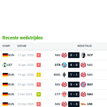
Recente wedstrijden
COMP.
DATUM
WEDSTRIJD
BUN
12 apr. 2026
MAI
0
-
1
SCF
V
UEF
16 apr. 2026
STR
4
-
0
MAI
V
BUN
19 apr. 2026
BMG
1
-
1
MAI
G
BUN
25 apr. 2026
MAI
3
-
4
BAY
V
BUN
3 mei 2026
STP
1
-
2
MAI
W
BUN
10 mei 2026
MAI
1
-
3
UNI
V