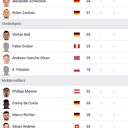
Alexander Schwolow
34
-
-
Robin Zentner
31
-
-
Verdedigers
Stefan Bell
34
-
-
Fabio Gruber
23
-
-
Andreas Hanche-Olsen
29
-
-
K. Potulski
18
-
-
Middenvelders
Phillipp Mwene
32
-
-
Danny da Costa
33
-
-
Marco Richter
28
-
-
Silvan Widmer
33
-
-