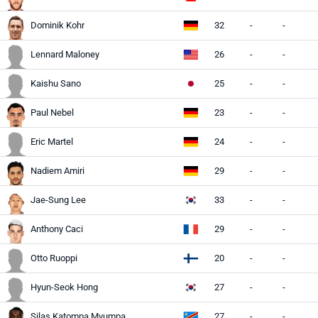
Dominik Kohr
32
-
-
Lennard Maloney
26
-
-
Kaishu Sano
25
-
-
Paul Nebel
23
-
-
Eric Martel
24
-
-
Nadiem Amiri
29
-
-
Jae-Sung Lee
33
-
-
Anthony Caci
29
-
-
Otto Ruoppi
20
-
-
Hyun-Seok Hong
27
-
-
Silas Katompa Mvumpa
27
-
-