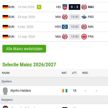
BUN
16 mei 2026
HEI
0
-
2
MAI
W
BUN
29 aug. 2026
MAI
15:30
PAD
BUN
6 sep. 2026
HSV
15:30
MAI
BUN
12 sep. 2026
MAI
15:30
FRA
Alle Mainz wedstrijden
Selectie Mainz 2026/2027
NAAM
NAT.
LFT.
WED.
Spelers
Alynho Haïdara
18
-
-
Keepers