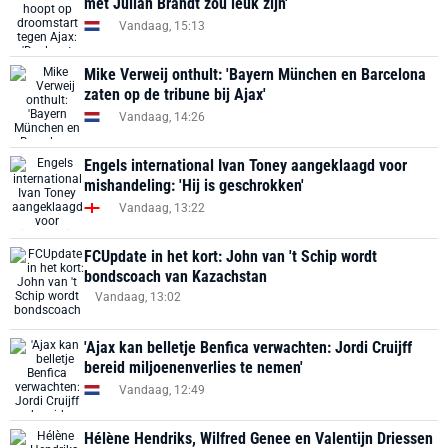
met Julian Brandt zou leuk zijn'
Vandaag, 15:13
Mike Verweij onthult: 'Bayern München en Barcelona
zaten op de tribune bij Ajax'
Vandaag, 14:26
Engels international Ivan Toney aangeklaagd voor
mishandeling: 'Hij is geschrokken'
Vandaag, 13:22
FCUpdate in het kort: John van 't Schip wordt
bondscoach van Kazachstan
Vandaag, 13:02
'Ajax kan belletje Benfica verwachten: Jordi Cruijff
bereid miljoenenverlies te nemen'
Vandaag, 12:49
Hélène Hendriks, Wilfred Genee en Valentijn Driessen