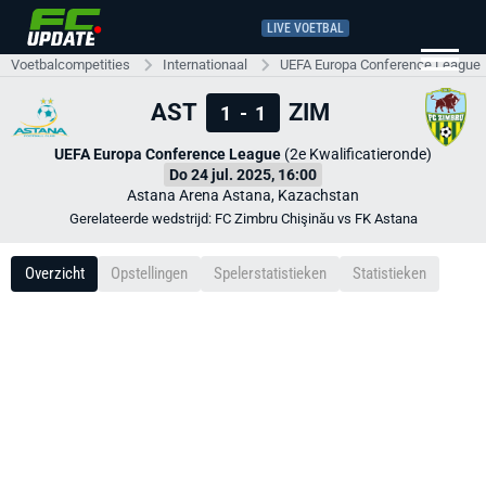
LIVE VOETBAL
Voetbalcompetities
Internationaal
UEFA Europa Conference League
AST
ZIM
1
-
1
UEFA Europa Conference League
(2e Kwalificatieronde)
Do 24 jul. 2025, 16:00
Astana Arena Astana, Kazachstan
Gerelateerde wedstrijd: FC Zimbru Chişinău vs FK Astana
Overzicht
Opstellingen
Spelerstatistieken
Statistieken