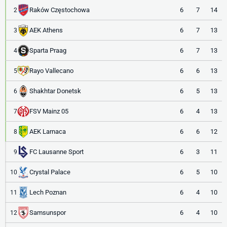
Raków Częstochowa
6
7
14
2
AEK Athens
6
7
13
3
Sparta Praag
6
7
13
4
Rayo Vallecano
6
6
13
5
Shakhtar Donetsk
6
5
13
6
FSV Mainz 05
6
4
13
7
AEK Larnaca
6
6
12
8
FC Lausanne Sport
6
3
11
9
Crystal Palace
6
5
10
10
Lech Poznan
6
4
10
11
Samsunspor
6
4
10
12