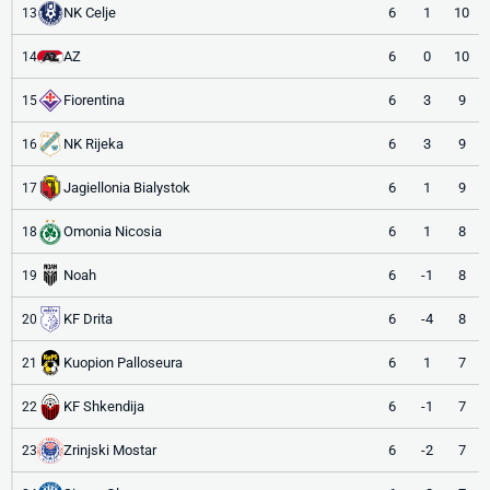
NK Celje
6
1
10
13
AZ
6
0
10
14
Fiorentina
6
3
9
15
NK Rijeka
6
3
9
16
Jagiellonia Bialystok
6
1
9
17
Omonia Nicosia
6
1
8
18
Noah
6
-1
8
19
KF Drita
6
-4
8
20
Kuopion Palloseura
6
1
7
21
KF Shkendija
6
-1
7
22
Zrinjski Mostar
6
-2
7
23