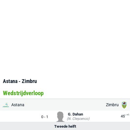
Astana - Zimbru
Wedstrijdverloop
Astana
Zimbru
G. Dahan
+1
45'
0 - 1
(N. Cleșcenco)
Tweede helft