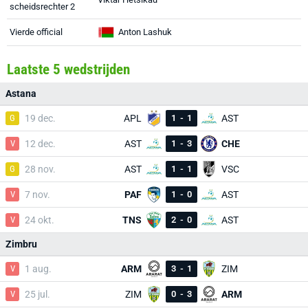
scheidsrechter 2
Vierde official
Anton Lashuk
Laatste 5 wedstrijden
Astana
G
19 dec.
APL
1
-
1
AST
V
12 dec.
AST
1
-
3
CHE
G
28 nov.
AST
1
-
1
VSC
V
7 nov.
PAF
1
-
0
AST
V
24 okt.
TNS
2
-
0
AST
Zimbru
V
1 aug.
ARM
3
-
1
ZIM
V
25 jul.
ZIM
0
-
3
ARM