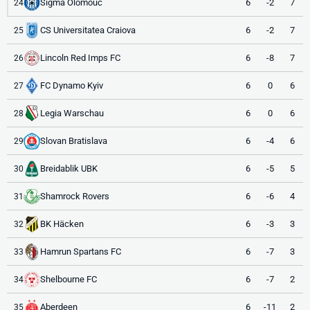
Sigma Olomouc
6
-2
7
24
CS Universitatea Craiova
6
-2
7
25
Lincoln Red Imps FC
6
-8
7
26
FC Dynamo Kyiv
6
0
6
27
Legia Warschau
6
0
6
28
Slovan Bratislava
6
-4
6
29
Breidablik UBK
6
-5
5
30
Shamrock Rovers
6
-6
4
31
BK Häcken
6
-3
3
32
Hamrun Spartans FC
6
-7
3
33
Shelbourne FC
6
-7
2
34
Aberdeen
6
-11
2
35