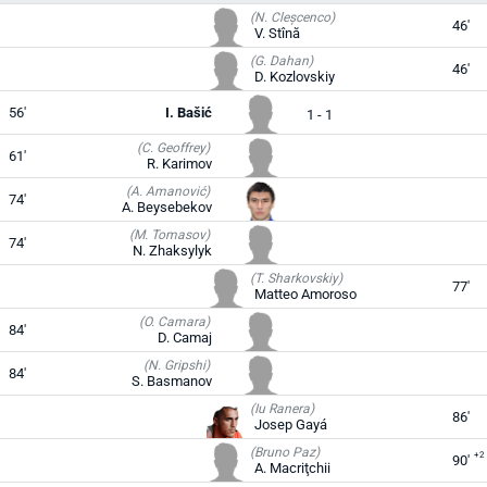
(N. Cleșcenco)
46'
V. Stînă
(G. Dahan)
46'
D. Kozlovskiy
56'
I. Bašić
1 - 1
(C. Geoffrey)
61'
R. Karimov
(A. Amanović)
74'
A. Beysebekov
(M. Tomasov)
74'
N. Zhaksylyk
(T. Sharkovskiy)
77'
Matteo Amoroso
(O. Camara)
84'
D. Camaj
(N. Gripshi)
84'
S. Basmanov
(Iu Ranera)
86'
Josep Gayá
(Bruno Paz)
+2
90'
A. Macriţchii