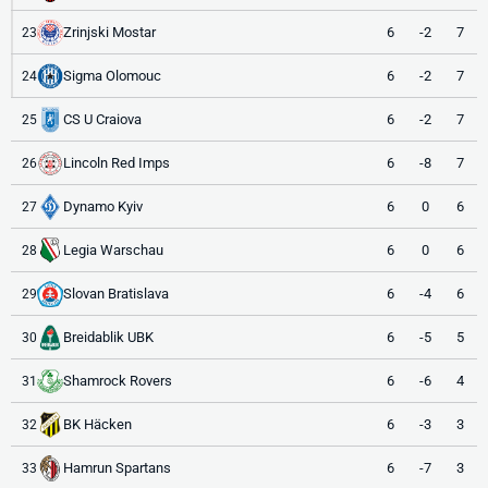
Zrinjski Mostar
6
-2
7
23
Sigma Olomouc
6
-2
7
24
CS U Craiova
6
-2
7
25
Lincoln Red Imps
6
-8
7
26
Dynamo Kyiv
6
0
6
27
Legia Warschau
6
0
6
28
Slovan Bratislava
6
-4
6
29
Breidablik UBK
6
-5
5
30
Shamrock Rovers
6
-6
4
31
BK Häcken
6
-3
3
32
Hamrun Spartans
6
-7
3
33