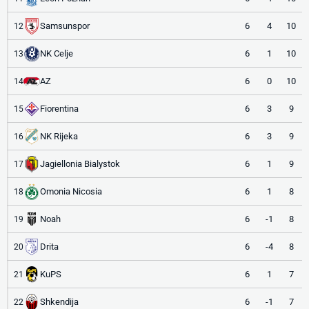
Samsunspor
6
4
10
12
NK Celje
6
1
10
13
AZ
6
0
10
14
Fiorentina
6
3
9
15
NK Rijeka
6
3
9
16
Jagiellonia Bialystok
6
1
9
17
Omonia Nicosia
6
1
8
18
Noah
6
-1
8
19
Drita
6
-4
8
20
KuPS
6
1
7
21
Shkendija
6
-1
7
22