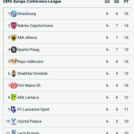
UEFA Europa Conference League
GS
DS
PT
Strasbourg
6
6
16
1
Raków Częstochowa
6
7
14
2
AEK Athens
6
7
13
3
Sparta Praag
6
7
13
4
Rayo Vallecano
6
6
13
5
Shakhtar Donetsk
6
5
13
6
FSV Mainz 05
6
4
13
7
AEK Larnaca
6
6
12
8
FC Lausanne Sport
6
3
11
9
Crystal Palace
6
5
10
10
Lech Poznan
6
4
10
11