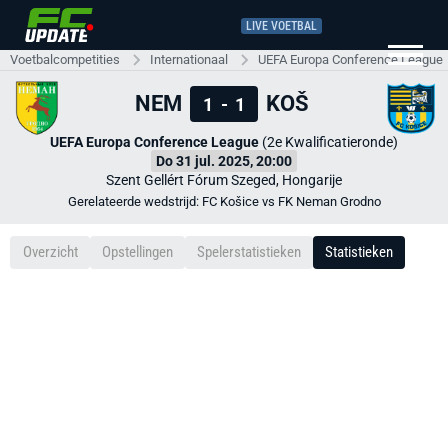
LIVE VOETBAL
Voetbalcompetities
Internationaal
UEFA Europa Conference League
NEM
KOŠ
1
-
1
UEFA Europa Conference League
(2e Kwalificatieronde)
Do 31 jul. 2025, 20:00
Szent Gellért Fórum Szeged, Hongarije
Gerelateerde wedstrijd: FC Košice vs FK Neman Grodno
Overzicht
Opstellingen
Spelerstatistieken
Statistieken