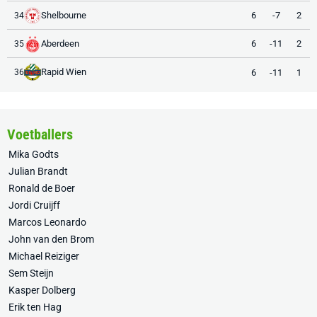
Shelbourne
6
-7
2
34
Aberdeen
6
-11
2
35
Rapid Wien
6
-11
1
36
Voetballers
Mika Godts
Julian Brandt
Ronald de Boer
Jordi Cruijff
Marcos Leonardo
John van den Brom
Michael Reiziger
Sem Steijn
Kasper Dolberg
Erik ten Hag