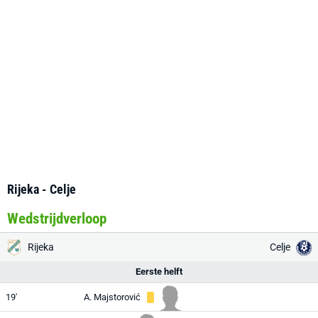
Rijeka - Celje
Wedstrijdverloop
Rijeka
Celje
Eerste helft
19'
A. Majstorović