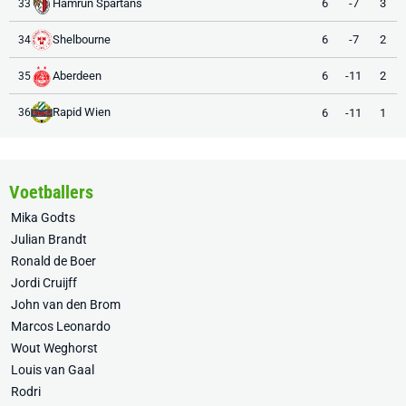
Hamrun Spartans
6
-7
3
33
Shelbourne
6
-7
2
34
Aberdeen
6
-11
2
35
Rapid Wien
6
-11
1
36
Voetballers
Mika Godts
Julian Brandt
Ronald de Boer
Jordi Cruijff
John van den Brom
Marcos Leonardo
Wout Weghorst
Louis van Gaal
Rodri