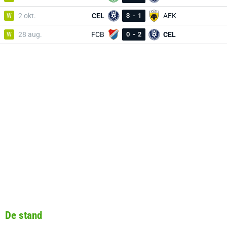
W
2 okt.
CEL
3
-
1
AEK
W
28 aug.
FCB
0
-
2
CEL
De stand