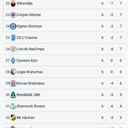
Shkendija
6
-1
7
22
Zrinjski Mostar
6
-2
7
23
Sigma Olomouc
6
-2
7
24
CS U Craiova
6
-2
7
25
Lincoln Red Imps
6
-8
7
26
Dynamo Kyiv
6
0
6
27
Legia Warschau
6
0
6
28
Slovan Bratislava
6
-4
6
29
Breidablik UBK
6
-5
5
30
Shamrock Rovers
6
-6
4
31
BK Häcken
6
-3
3
32