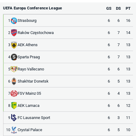
UEFA Europa Conference League
GS
DS
PT
Strasbourg
6
6
16
1
Raków Częstochowa
6
7
14
2
AEK Athens
6
7
13
3
Sparta Praag
6
7
13
4
Rayo Vallecano
6
6
13
5
Shakhtar Donetsk
6
5
13
6
FSV Mainz 05
6
4
13
7
AEK Larnaca
6
6
12
8
FC Lausanne Sport
6
3
11
9
Crystal Palace
6
5
10
10