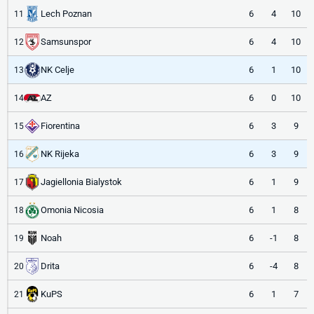
Lech Poznan
6
4
10
11
Samsunspor
6
4
10
12
NK Celje
6
1
10
13
AZ
6
0
10
14
Fiorentina
6
3
9
15
NK Rijeka
6
3
9
16
Jagiellonia Bialystok
6
1
9
17
Omonia Nicosia
6
1
8
18
Noah
6
-1
8
19
Drita
6
-4
8
20
KuPS
6
1
7
21