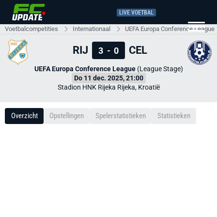
LIVE VOETBAL
Voetbalcompetities
Internationaal
UEFA Europa Conference League
RIJ
CEL
3
-
0
UEFA Europa Conference League
(League Stage)
Do 11 dec. 2025, 21:00
Stadion HNK Rijeka Rijeka, Kroatië
Overzicht
Opstellingen
Spelerstatistieken
Statistieken