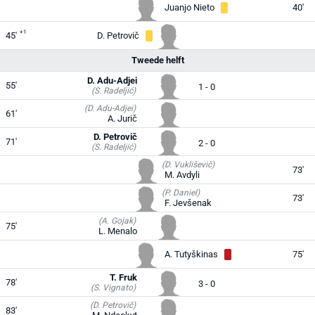
Juanjo Nieto
40'
+1
45'
D. Petrovič
Tweede helft
D. Adu-Adjei
55'
1 - 0
(S. Radeljić)
(D. Adu-Adjei)
61'
A. Jurič
D. Petrovič
71'
2 - 0
(S. Radeljić)
(D. Vukliševič)
73'
M. Avdyli
(P. Daniel)
73'
F. Jevšenak
(A. Gojak)
75'
L. Menalo
A. Tutyškinas
75'
T. Fruk
78'
3 - 0
(S. Vignato)
(D. Petrovič)
83'