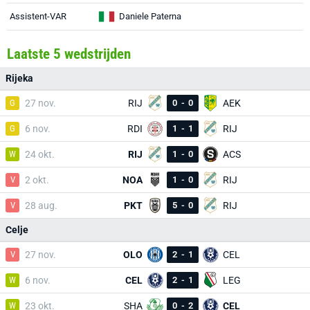
Assistent-VAR
Daniele Paterna
Laatste 5 wedstrijden
Rijeka
G
27 nov.
RIJ
0
-
0
AEK
G
6 nov.
RDI
1
-
1
RIJ
W
24 okt.
RIJ
1
-
0
ACS
V
2 okt.
NOA
1
-
0
RIJ
V
28 aug.
PKT
5
-
0
RIJ
Celje
V
27 nov.
OLO
2
-
1
CEL
W
6 nov.
CEL
2
-
1
LEG
W
23 okt.
SHA
0
-
2
CEL