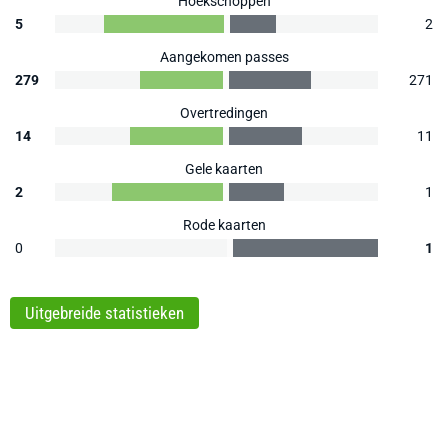
Hoekschoppen
5
2
Aangekomen passes
279
271
Overtredingen
14
11
Gele kaarten
2
1
Rode kaarten
0
1
Uitgebreide statistieken