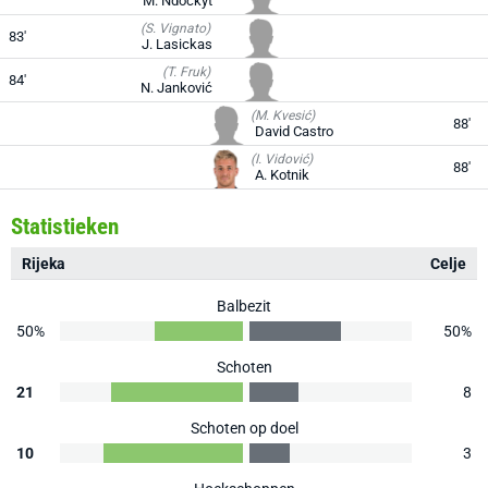
M. Ndockyt
(S. Vignato)
83'
J. Lasickas
(T. Fruk)
84'
N. Janković
(M. Kvesić)
88'
David Castro
(I. Vidović)
88'
A. Kotnik
Statistieken
Rijeka
Celje
Balbezit
50%
50%
Schoten
21
8
Schoten op doel
10
3