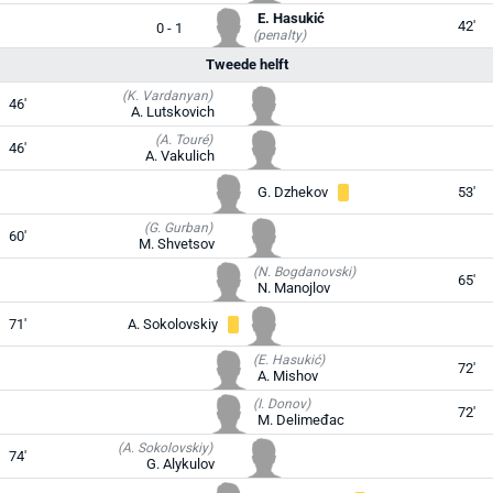
E. Hasukić
42'
0 - 1
(penalty)
Tweede helft
(K. Vardanyan)
46'
A. Lutskovich
(A. Touré)
46'
A. Vakulich
G. Dzhekov
53'
(G. Gurban)
60'
M. Shvetsov
(N. Bogdanovski)
65'
N. Manojlov
71'
A. Sokolovskiy
(E. Hasukić)
72'
A. Mishov
(I. Donov)
72'
M. Delimeđac
(A. Sokolovskiy)
74'
G. Alykulov