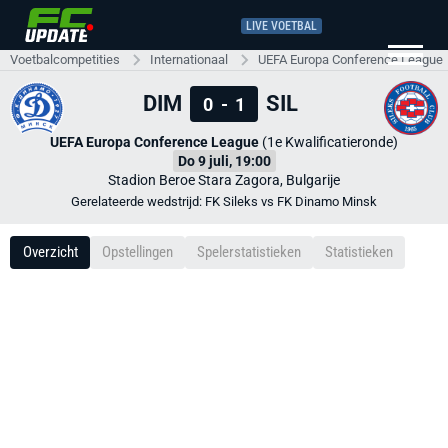
LIVE VOETBAL
Voetbalcompetities
Internationaal
UEFA Europa Conference League
DIM
SIL
0
-
1
UEFA Europa Conference League
(1e Kwalificatieronde)
Do 9 juli, 19:00
Stadion Beroe Stara Zagora, Bulgarije
Gerelateerde wedstrijd: FK Sileks vs FK Dinamo Minsk
Overzicht
Opstellingen
Spelerstatistieken
Statistieken