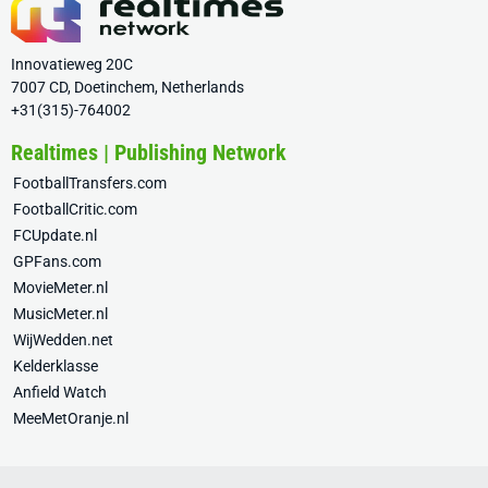
Innovatieweg 20C
7007 CD, Doetinchem, Netherlands
+31(315)-764002
Realtimes | Publishing Network
FootballTransfers.com
FootballCritic.com
FCUpdate.nl
GPFans.com
MovieMeter.nl
MusicMeter.nl
WijWedden.net
Kelderklasse
Anfield Watch
MeeMetOranje.nl