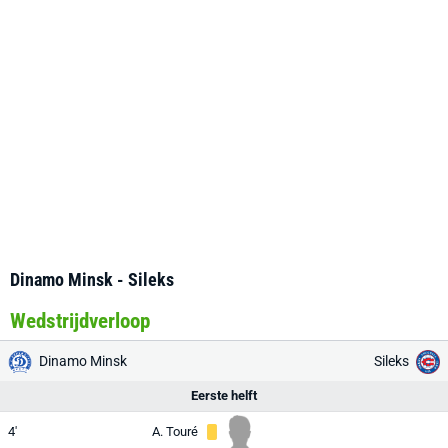
Dinamo Minsk - Sileks
Wedstrijdverloop
Dinamo Minsk
Sileks
Eerste helft
4'
A. Touré