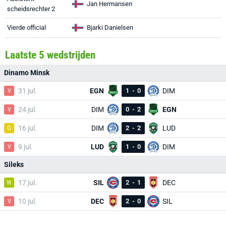
Jan Hermansen
scheidsrechter 2
Vierde official
Bjarki Danielsen
Laatste 5 wedstrijden
Dinamo Minsk
V
31 jul.
EGN
1
-
0
DIM
V
24 jul.
DIM
0
-
2
EGN
G
16 jul.
DIM
2
-
2
LUD
V
9 jul.
LUD
1
-
0
DIM
Sileks
W
17 jul.
SIL
2
-
1
DEC
V
10 jul.
DEC
2
-
0
SIL