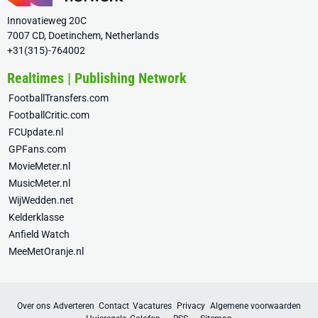
Innovatieweg 20C
7007 CD, Doetinchem, Netherlands
+31(315)-764002
Realtimes | Publishing Network
FootballTransfers.com
FootballCritic.com
FCUpdate.nl
GPFans.com
MovieMeter.nl
MusicMeter.nl
WijWedden.net
Kelderklasse
Anfield Watch
MeeMetOranje.nl
Over ons
Adverteren
Contact
Vacatures
Privacy
Algemene voorwaarden