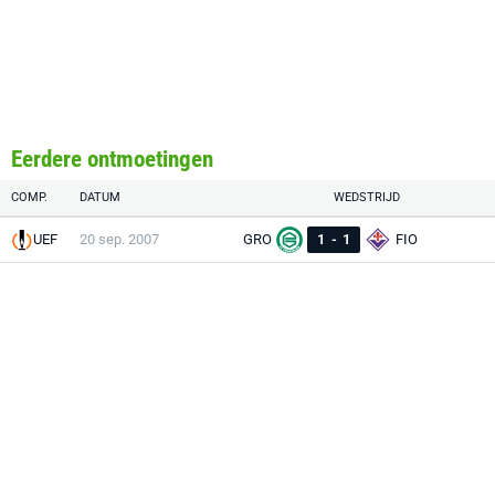
Eerdere ontmoetingen
COMP.
DATUM
WEDSTRIJD
UEF
20 sep. 2007
GRO
1
-
1
FIO