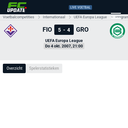
LIVE VOETBAL
Voetbalcompetities
Internationaal
UEFA Europa League
Progra
FIO
GRO
5
-
4
UEFA Europa League
Do 4 okt. 2007, 21:00
Overzicht
Spelerstatistieken