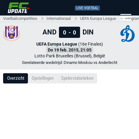
LIVE VOETBAL
Voetbalcompetities
Internationaal
UEFA Europa League
Progra
AND
DIN
0
-
0
UEFA Europa League
(16e Finales)
Do 19 feb. 2015, 21:05
Lotto Park Bruxelles (Brussel), België
Gerelateerde wedstrijd: Dinamo Moskou vs Anderlecht
Overzicht
Opstellingen
Spelerstatistieken