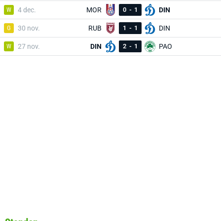
W
4 dec.
MOR
0
-
1
DIN
G
30 nov.
RUB
1
-
1
DIN
W
27 nov.
DIN
2
-
1
PAO