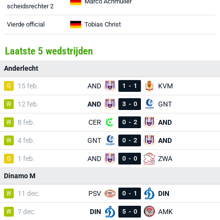
Marco Achmüller
scheidsrechter 2
Vierde official
Tobias Christ
Laatste 5 wedstrijden
Anderlecht
G
15 feb.
AND
1
-
1
KVM
W
12 feb.
AND
3
-
0
GNT
W
8 feb.
CER
0
-
2
AND
W
4 feb.
GNT
0
-
2
AND
G
1 feb.
AND
0
-
0
ZWA
Dinamo M
W
11 dec.
PSV
0
-
1
DIN
W
7 dec.
DIN
5
-
0
AMK