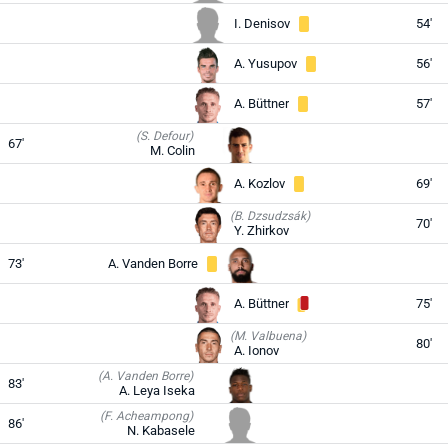
I. Denisov
54'
A. Yusupov
56'
A. Büttner
57'
(S. Defour)
67'
M. Colin
A. Kozlov
69'
(B. Dzsudzsák)
70'
Y. Zhirkov
73'
A. Vanden Borre
A. Büttner
75'
(M. Valbuena)
80'
A. Ionov
(A. Vanden Borre)
83'
A. Leya Iseka
(F. Acheampong)
86'
N. Kabasele