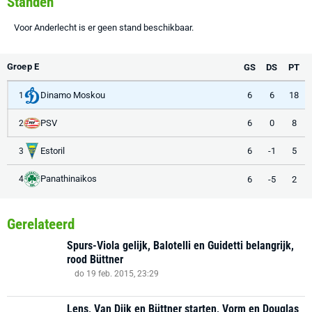
Standen
Voor Anderlecht is er geen stand beschikbaar.
Groep E
GS
DS
PT
Dinamo Moskou
6
6
18
1
PSV
6
0
8
2
Estoril
6
-1
5
3
Panathinaikos
6
-5
2
4
Gerelateerd
Spurs-Viola gelijk, Balotelli en Guidetti belangrijk,
rood Büttner
do 19 feb. 2015, 23:29
Lens, Van Dijk en Büttner starten, Vorm en Douglas