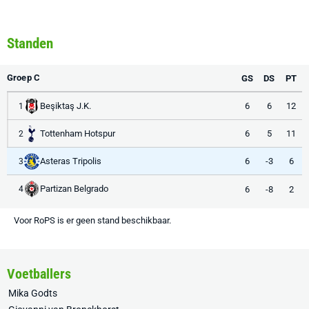
Standen
Groep C
GS
DS
PT
Beşiktaş J.K.
6
6
12
1
Tottenham Hotspur
6
5
11
2
Asteras Tripolis
6
-3
6
3
Partizan Belgrado
6
-8
2
4
Voor RoPS is er geen stand beschikbaar.
Voetballers
Mika Godts