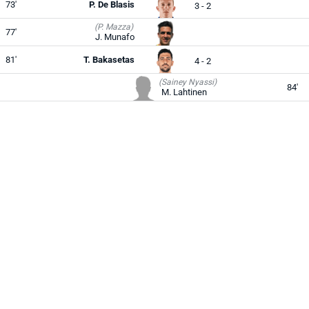
73'
P. De Blasis
3 - 2
(P. Mazza)
77'
J. Munafo
81'
T. Bakasetas
4 - 2
(Sainey Nyassi)
84'
M. Lahtinen