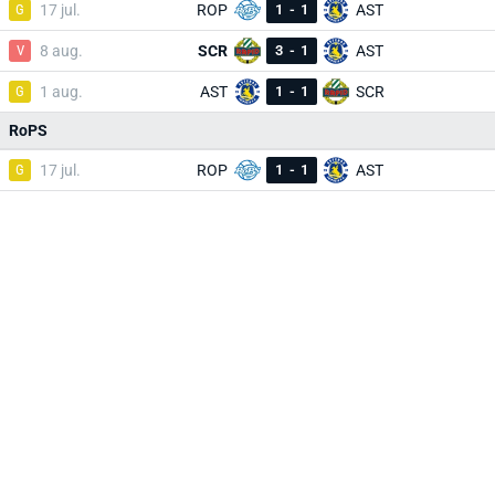
G
17 jul.
ROP
1
-
1
AST
V
8 aug.
SCR
3
-
1
AST
G
1 aug.
AST
1
-
1
SCR
RoPS
G
17 jul.
ROP
1
-
1
AST