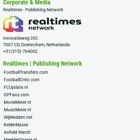
Corporate & Media
Realtimes - Publishing Network
Innovatieweg 20C
7007 CD, Doetinchem, Netherlands
+31(315)-764002
Realtimes | Publishing Network
FootballTransfers.com
FootballCritic.com
FCUpdate.nl
GPFans.com
MovieMeter.nl
MusicMeter.nl
WijWedden.net
Kelderklasse
Anfield Watch
MeeMetOranje.nl