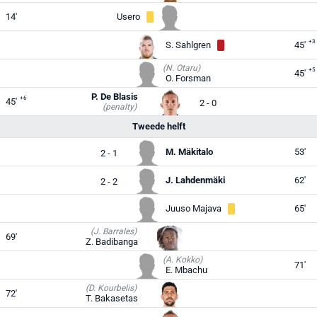
14'
Usero
+3
S. Sahlgren
45'
(N. Otaru)
+5
45'
O. Forsman
P. De Blasis
+6
45'
2 - 0
(penalty)
Tweede helft
M. Mäkitalo
53'
2 - 1
J. Lahdenmäki
62'
2 - 2
Juuso Majava
65'
(J. Barrales)
69'
Z. Badibanga
(A. Kokko)
71'
E. Mbachu
(D. Kourbelis)
72'
T. Bakasetas