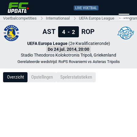
LIVE VOETBAL
Voetbalcompetities
Internationaal
UEFA Europa League
Progra
AST
ROP
4
-
2
UEFA Europa League
(2e Kwalificatieronde)
Do 24 jul. 2014, 20:00
Stadio Theodoros Kolokotronis Tripoli, Griekenland
Gerelateerde wedstrijd: RoPS Rovaniemi vs Asteras Tripolis
Overzicht
Opstellingen
Spelerstatistieken