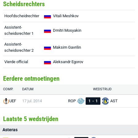
Scheidsrechters
Hoofdscheidrechter
Vitali Meshkov
Assistent-
Dmitri Mosyakin
scheidsrechter 1
Assistent-
Maksim Gavrilin
scheidsrechter 2
Vierde official
Aleksandr Egorov
Eerdere ontmoetingen
COMP.
DATUM
WEDSTRIJD
UEF
17 jul. 2014
ROP
1
-
1
AST
Laatste 5 wedstrijden
Asteras