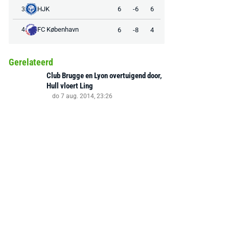
HJK
6
-6
6
3
FC København
6
-8
4
4
Gerelateerd
Club Brugge en Lyon overtuigend door,
Hull vloert Ling
do 7 aug. 2014, 23:26