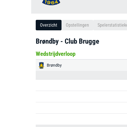
Overzicht
Opstellingen
Spelerstatistiek
Brøndby - Club Brugge
Wedstrijdverloop
Brøndby