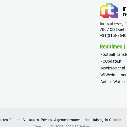
Innovatieweg 
7007 CD, Doeti
+31(315)-7640
Realtimes |
FootballTrans
FCUpdate.nl
MovieMeter.nl
WijWedden.net
Anfield Watch
teren
Contact
Vacatures
Privacy
Algemene voorwaarden
Huisregels
Colofon
Copyright (©) 2005 - 2026
FCUpdate.nl