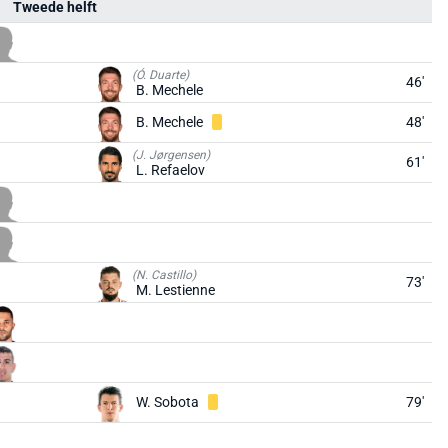
Tweede helft
(Ó. Duarte)
46'
B. Mechele
B. Mechele
48'
(J. Jørgensen)
61'
L. Refaelov
(N. Castillo)
73'
M. Lestienne
W. Sobota
79'