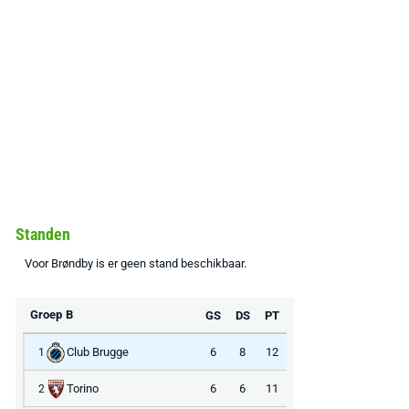
Standen
Voor Brøndby is er geen stand beschikbaar.
Groep B
GS
DS
PT
Club Brugge
6
8
12
1
Torino
6
6
11
2