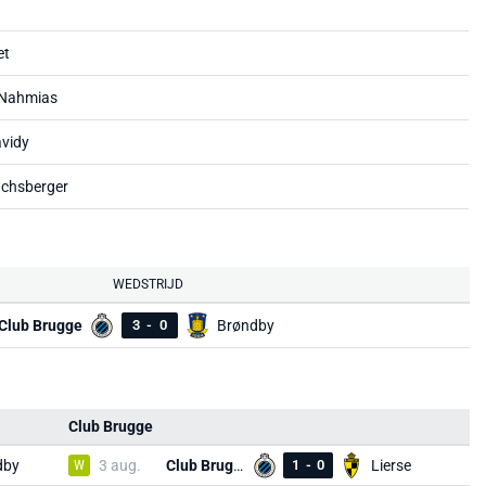
et
 Nahmias
vidy
achsberger
WEDSTRIJD
Club Brugge
3
-
0
Brøndby
Club Brugge
dby
W
3 aug.
Club Brugge
1
-
0
Lierse