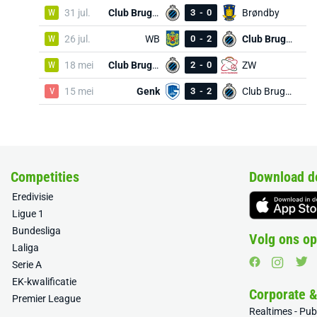
W
31 jul.
Club Brugge
3
-
0
Brøndby
W
26 jul.
WB
0
-
2
Club Brugge
W
18 mei
Club Brugge
2
-
0
ZW
V
15 mei
Genk
3
-
2
Club Brugge
Competities
Download d
Eredivisie
Ligue 1
Bundesliga
Volg ons op
Laliga
Serie A
EK-kwalificatie
Corporate 
Premier League
Realtimes - Pu