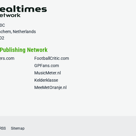
20C
nchem, Netherlands
02
 Publishing Network
fers.com
FootballCritic.com
GPFans.com
MusicMeter.nl
Kelderklasse
MeeMetOranje.nl
RSS
Sitemap