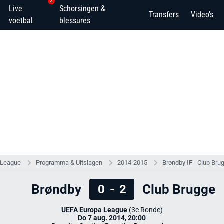
2
Live
Schorsingen &
Transfers
Video's
voetbal
blessures
 League
Programma & Uitslagen
2014-2015
Brøndby IF - Club Bru
Brøndby
Club Brugge
0
-
2
UEFA Europa League
(3e Ronde)
Do 7 aug. 2014, 20:00