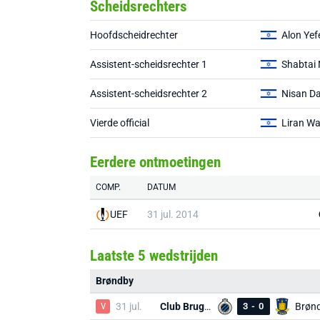
Scheidsrechters
Hoofdscheidrechter
Alon Yef
Assistent-scheidsrechter 1
Shabtai
Assistent-scheidsrechter 2
Nisan Da
Vierde official
Liran W
Eerdere ontmoetingen
COMP.
DATUM
UEF
31 jul. 2014
Laatste 5 wedstrijden
Brøndby
V
31 jul.
Club Brugge
3
-
0
Brøn