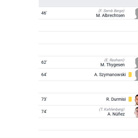
(F. Semb Berge)
46'
M. Albrechtsen
(E. Rashani)
62'
M. Thygesen
64'
A. Szymanowski
73'
R. Durmisi
(T. Kahlenberg)
74'
A. Núñez