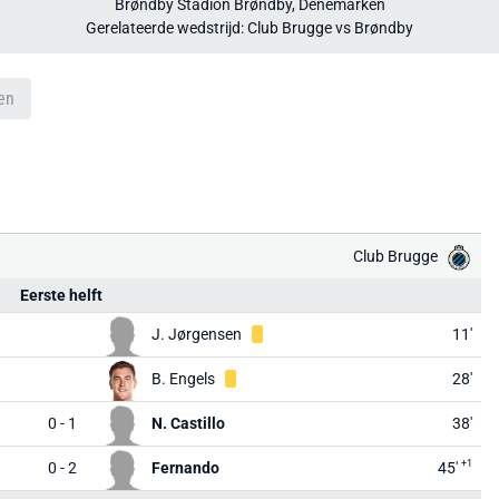
Brøndby Stadion Brøndby, Denemarken
Gerelateerde wedstrijd: Club Brugge vs Brøndby
en
Club Brugge
Eerste helft
J. Jørgensen
11'
B. Engels
28'
0 - 1
N. Castillo
38'
+1
0 - 2
Fernando
45'