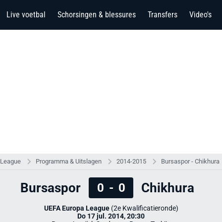
Live voetbal
Schorsingen & blessures
Transfers
Video's
 League
Programma & Uitslagen
2014-2015
Bursaspor - Chikhura
Bursaspor
Chikhura
0
-
0
UEFA Europa League
(2e Kwalificatieronde)
Do 17 jul. 2014, 20:30