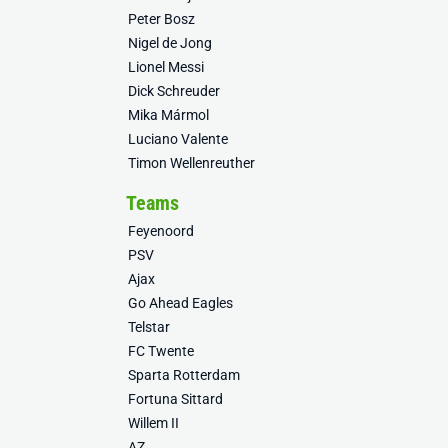
Peter Bosz
Nigel de Jong
Lionel Messi
Dick Schreuder
Mika Mármol
Luciano Valente
Timon Wellenreuther
Teams
Feyenoord
PSV
Ajax
Go Ahead Eagles
Telstar
FC Twente
Sparta Rotterdam
Fortuna Sittard
Willem II
AZ