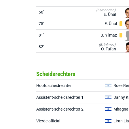
(Fernandão)
56'
E. Ünal
75'
E. Ünal
81'
B. Yılmaz
(B. Yılmaz)
82'
O. Tufan
Scheidsrechters
Hoofdscheidrechter
Roee Rei
Assistent-scheidsrechter 1
Danny K
Assistent-scheidsrechter 2
Mhagna
Vierde official
Liran Lia