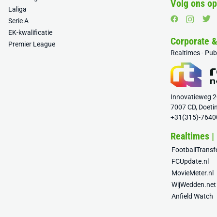
Volg ons op
Laliga
Serie A
EK-kwalificatie
Corporate 
Premier League
Realtimes - Pu
Innovatieweg 
7007 CD, Doeti
+31(315)-7640
Realtimes |
FootballTrans
FCUpdate.nl
MovieMeter.nl
WijWedden.net
Anfield Watch