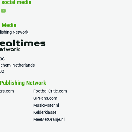
 social media
& Media
blishing Network
20C
nchem, Netherlands
02
 Publishing Network
fers.com
FootballCritic.com
GPFans.com
MusicMeter.nl
Kelderklasse
MeeMetOranje.nl