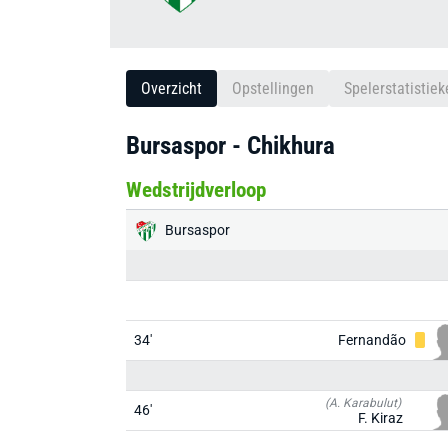
Overzicht
Opstellingen
Spelerstatistiek
Bursaspor - Chikhura
Wedstrijdverloop
Bursaspor
34'
Fernandão
(A. Karabulut)
46'
F. Kiraz