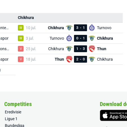
Chikhura
Gaziantepspor
W
10 jul.
Chikhura
3
-
1
Turnovo
aspor
W
3 jul.
Turnovo
0
-
1
Chikhura
Trabzonspor
V
25 jul.
Chikhura
1
-
3
Thun
aspor
V
18 jul.
Thun
2
-
0
Chikhura
ğ
Competities
Download d
Eredivisie
Ligue 1
Bundesliga