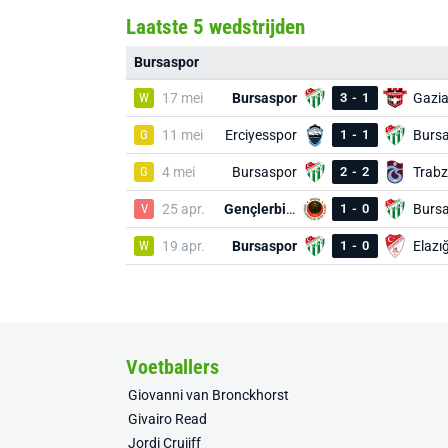
Laatste 5 wedstrijden
Bursaspor
W
17 mei
Bursaspor
3
-
1
G
11 mei
Erciyesspor
1
-
1
Burs
G
4 mei
Bursaspor
2
-
2
V
25 apr.
Gençlerbirliği
1
-
0
Burs
W
19 apr.
Bursaspor
1
-
0
Elazı
Voetballers
Giovanni van Bronckhorst
Givairo Read
Jordi Cruijff