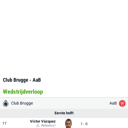
Club Brugge - AaB
Wedstrijdverloop
Club Brugge
AaB
Eerste helft
Víctor Vázquez
11'
1 - 0
(L. Refaelov)