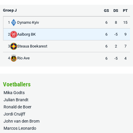
Groep J
GS
DS
PT
Dynamo Kyiv
6
8
15
1
Aalborg BK
6
-5
9
2
Steaua Boekarest
6
2
7
3
Rio Ave
6
-5
4
4
Voetballers
Mika Godts
Julian Brandt
Ronald de Boer
Jordi Cruijff
John van den Brom
Marcos Leonardo