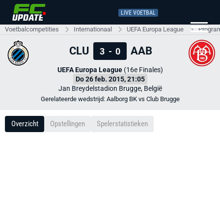
LIVE VOETBAL
Voetbalcompetities
Internationaal
UEFA Europa League
Progra
CLU
AAB
3
-
0
UEFA Europa League
(16e Finales)
Do 26 feb. 2015, 21:05
Jan Breydelstadion Brugge, België
Gerelateerde wedstrijd: Aalborg BK vs Club Brugge
Overzicht
Opstellingen
Spelerstatistieken