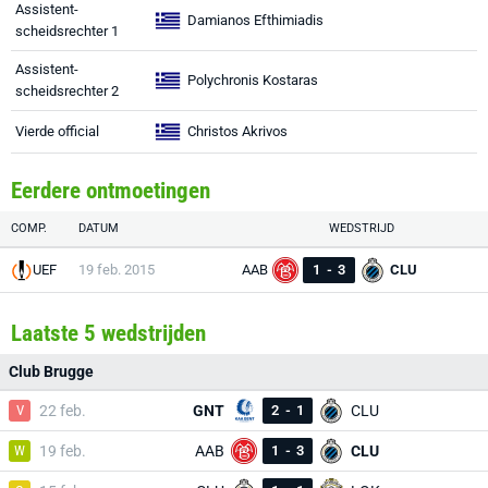
Assistent-
Damianos Efthimiadis
scheidsrechter 1
Assistent-
Polychronis Kostaras
scheidsrechter 2
Vierde official
Christos Akrivos
Eerdere ontmoetingen
COMP.
DATUM
WEDSTRIJD
UEF
19 feb. 2015
AAB
1
-
3
CLU
Laatste 5 wedstrijden
Club Brugge
V
22 feb.
GNT
2
-
1
CLU
W
19 feb.
AAB
1
-
3
CLU