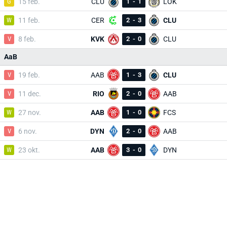
G
15 feb.
CLU
1
-
1
LOK
W
11 feb.
CER
2
-
3
CLU
V
8 feb.
KVK
2
-
0
CLU
AaB
V
19 feb.
AAB
1
-
3
CLU
V
11 dec.
RIO
2
-
0
AAB
W
27 nov.
AAB
1
-
0
FCS
V
6 nov.
DYN
2
-
0
AAB
W
23 okt.
AAB
3
-
0
DYN