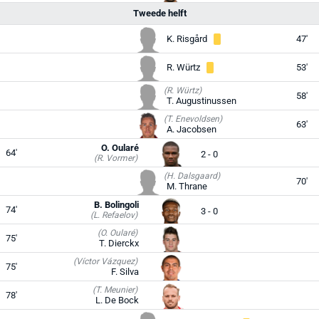
Tweede helft
K. Risgård
47'
R. Würtz
53'
(R. Würtz)
58'
T. Augustinussen
(T. Enevoldsen)
63'
A. Jacobsen
O. Oularé
64'
2 - 0
(R. Vormer)
(H. Dalsgaard)
70'
M. Thrane
B. Bolingoli
74'
3 - 0
(L. Refaelov)
(O. Oularé)
75'
T. Dierckx
(Víctor Vázquez)
75'
F. Silva
(T. Meunier)
78'
L. De Bock