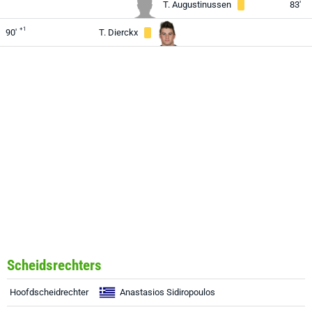
T. Augustinussen
83'
+1
90'
T. Dierckx
Scheidsrechters
Hoofdscheidrechter
Anastasios Sidiropoulos