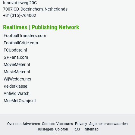
Innovatieweg 20C
7007 CD, Doetinchem, Netherlands
+31(315)-764002
Realtimes | Publishing Network
FootballTransfers.com
FootballCritic.com
FCUpdate.nl
GPFans.com
MovieMeter.nl
MusicMeter.nl
WijWedden.net
Kelderklasse
Anfield Watch
MeeMetOranje.nl
Over ons
Adverteren
Contact
Vacatures
Privacy
Algemene voorwaarden
Huisregels
Colofon
RSS
Sitemap