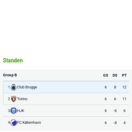
Standen
Groep B
GS
DS
PT
Club Brugge
6
8
12
1
Torino
6
6
11
2
HJK
6
-6
6
3
FC København
6
-8
4
4