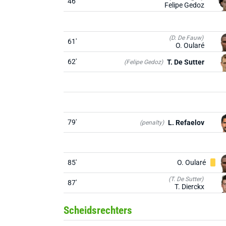
46'
Felipe Gedoz
(D. De Fauw)
61'
O. Oularé
62'
T. De Sutter
(Felipe Gedoz)
79'
L. Refaelov
(penalty)
85'
O. Oularé
(T. De Sutter)
87'
T. Dierckx
Scheidsrechters