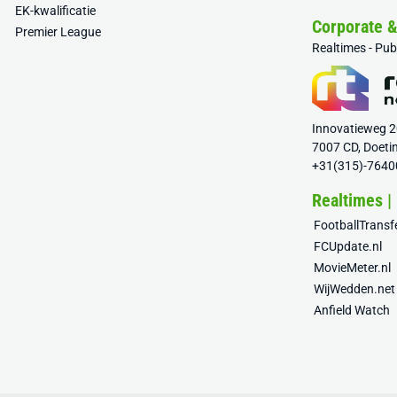
EK-kwalificatie
Corporate 
Premier League
Realtimes - Pu
Innovatieweg 
7007 CD, Doeti
+31(315)-7640
Realtimes |
FootballTrans
FCUpdate.nl
MovieMeter.nl
WijWedden.net
Anfield Watch