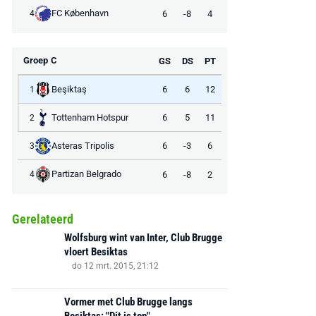
FC København
6
-8
4
4
Groep C
GS
DS
PT
Beşiktaş
6
6
12
1
Tottenham Hotspur
6
5
11
2
Asteras Tripolis
6
-3
6
3
Partizan Belgrado
6
-8
2
4
Gerelateerd
Wolfsburg wint van Inter, Club Brugge
vloert Besiktas
do 12 mrt. 2015, 21:12
Vormer met Club Brugge langs