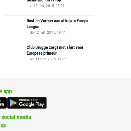
Besiktas: "Dit is top"
vr 13 mrt. 2015, 08:01
Dost en Vormer aan aftrap in Europa
League
do 12 mrt. 2015, 18:41
Club Brugge zorgt met shirt voor
Europese primeur
wo 11 mrt. 2015, 17:35
e app
 social media