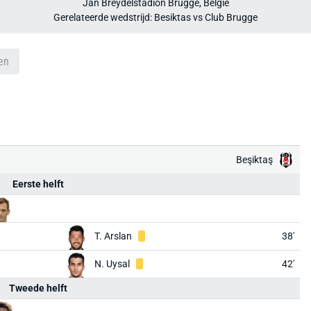
Jan Breydelstadion Brugge, België
Gerelateerde wedstrijd: Besiktas vs Club Brugge
en
Beşiktaş
Eerste helft
T. Arslan
38'
N. Uysal
42'
Tweede helft