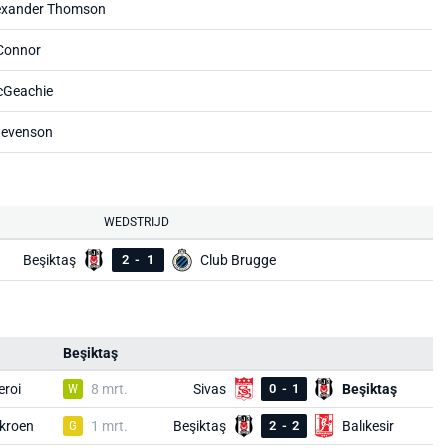
lexander Thomson
 Connor
cGeachie
tevenson
WEDSTRIJD
Beşiktaş
2
-
1
Club Brugge
Beşiktaş
eroi
W
8 mrt.
Sivas
0
-
1
Beşiktaş
kroen
G
1 mrt.
Beşiktaş
2
-
2
Balıkesir