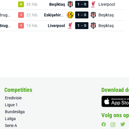
W
26 feb.
Beşiktaş
1
-
0
Liverpool
Club Brugge
V
22 feb.
Eskişehirspor
1
-
0
Beşiktaş
Club Brugge
V
19 feb.
Liverpool
1
-
0
Beşiktaş
Competities
Download d
Eredivisie
Ligue 1
Bundesliga
Volg ons op
Laliga
Serie A