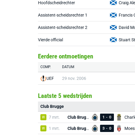
Hoofdscheidrechter
Craig A
Assistent-scheidsrechter 1
Francis
Assistent-scheidsrechter 2
David M
Vierde official
Stuart S
Eerdere ontmoetingen
COMP.
DATUM
UEF
29 nov. 2006
Laatste 5 wedstrijden
Club Brugge
W
7 mrt.
Club Brugge
1
-
0
Charl
W
1 mrt.
Club Brugge
3
-
0
Moes