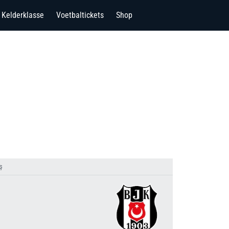
Kelderklasse
Voetbaltickets
Shop
ş