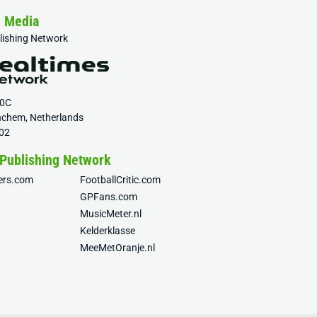
& Media
blishing Network
20C
nchem, Netherlands
02
 Publishing Network
fers.com
FootballCritic.com
GPFans.com
MusicMeter.nl
Kelderklasse
MeeMetOranje.nl