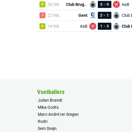
W
26 feb.
Club Brugge
3
-
0
AaB
V
22 feb.
Gent
2
-
1
W
19 feb.
AaB
1
-
3
Voetballers
Julian Brandt
Mika Godts
Marc-André ter Stegen
Rodri
Sem Steijn