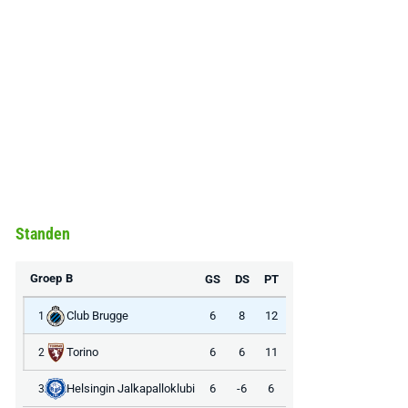
Standen
Groep B
GS
DS
PT
Club Brugge
6
8
12
1
Torino
6
6
11
2
Helsingin Jalkapalloklubi
6
-6
6
3