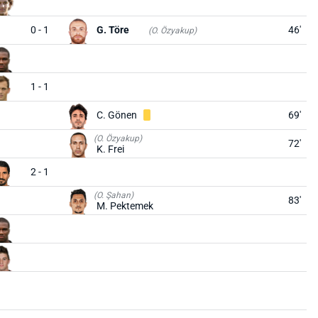
0 - 1
G. Töre
46'
(O. Özyakup)
1 - 1
C. Gönen
69'
(O. Özyakup)
72'
K. Frei
2 - 1
(O. Şahan)
83'
M. Pektemek