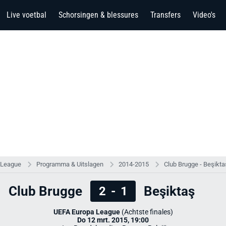
Live voetbal
Schorsingen & blessures
Transfers
Video's
 League
Programma & Uitslagen
2014-2015
Club Brugge - Beşikta
Club Brugge
Beşiktaş
2
-
1
UEFA Europa League
(Achtste finales)
Do 12 mrt. 2015, 19:00