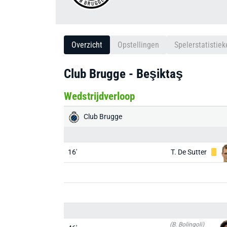
Overzicht
Opstellingen
Spelerstatistiek
Club Brugge - Beşiktaş
Wedstrijdverloop
Club Brugge
16'
T. De Sutter
(B. Bolingoli)